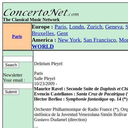
The Classical Music Network
Europe :
Paris
,
Londn
,
Zurich
,
Geneva
,
S
Bruxelles
,
Gent
Paris
America :
New York
,
San Francisco
,
Mon
WORLD
Delirium Pleyel
Paris
Newsletter
Salle Pleyel
Your email :
10/23/2009 -
Maurice Ravel : Seconde Suite de
Daphnis et Ch
Evencio Castellanos :
Santa Cruz de Pacairigua
(
Hector Berlioz :
Symphonie fantastique
op. 14 (*)
Orchestre Philharmonique de Radio France (*), Orq
sinfónica de la Juventud Venezolana Simón Bolívar 
Gustavo Dudamel (direction)