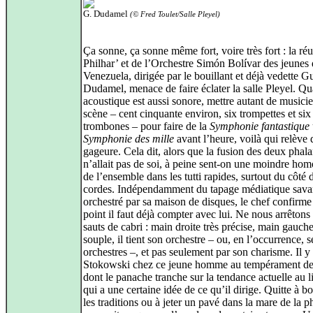
G. Dudamel
(© Fred Toulet/Salle Pleyel)
Ça sonne, ça sonne même fort, voire très fort : la ré
Philhar’ et de l’Orchestre Simón Bolívar des jeunes
Venezuela, dirigée par le bouillant et déjà vedette G
Dudamel, menace de faire éclater la salle Pleyel. Q
acoustique est aussi sonore, mettre autant de musicie
scène – cent cinquante environ, six trompettes et six
trombones – pour faire de la
Symphonie fantastique
Symphonie des mille
avant l’heure, voilà qui relève 
gageure. Cela dit, alors que la fusion des deux phal
n’allait pas de soi, à peine sent-on une moindre ho
de l’ensemble dans les tutti rapides, surtout du côté 
cordes. Indépendamment du tapage médiatique sav
orchestré par sa maison de disques, le chef confirme
point il faut déjà compter avec lui. Ne nous arrêtons
sauts de cabri : main droite très précise, main gauche
souple, il tient son orchestre – ou, en l’occurrence, s
orchestres –, et pas seulement par son charisme. Il y
Stokowski chez ce jeune homme au tempérament de
dont le panache tranche sur la tendance actuelle au l
qui a une certaine idée de ce qu’il dirige. Quitte à b
les traditions ou à jeter un pavé dans la mare de la p