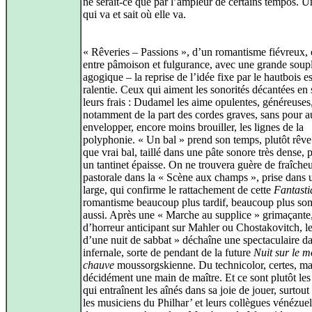
ne serait-ce que par l’ampleur de certains tempos. U
qui va et sait où elle va.
« Rêveries – Passions », d’un romantisme fiévreux, 
entre pâmoison et fulgurance, avec une grande soup
agogique – la reprise de l’idée fixe par le hautbois es
ralentie. Ceux qui aiment les sonorités décantées en
leurs frais : Dudamel les aime opulentes, généreuses
notamment de la part des cordes graves, sans pour a
envelopper, encore moins brouiller, les lignes de la
polyphonie. « Un bal » prend son temps, plutôt rêve
que vrai bal, taillé dans une pâte sonore très dense, 
un tantinet épaisse. On ne trouvera guère de fraîche
pastorale dans la « Scène aux champs », prise dans
large, qui confirme le rattachement de cette
Fantasti
romantisme beaucoup plus tardif, beaucoup plus so
aussi. Après une « Marche au supplice » grimaçante,
d’horreur anticipant sur Mahler ou Chostakovitch, l
d’une nuit de sabbat » déchaîne une spectaculaire d
infernale, sorte de pendant de la future
Nuit sur le m
chauve
moussorgskienne. Du technicolor, certes, ma
décidément une main de maître. Et ce sont plutôt les
qui entraînent les aînés dans sa joie de jouer, surtou
les musiciens du Philhar’ et leurs collègues vénézue