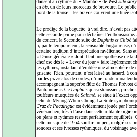
dansent au rythme du « Mambo » de
West side story
en
bis
, un de leurs morceaux de bravoure. Le public 
bord de la transe – les bravos couvrent une huée isol
Le prodige de la baguette, à vrai dire, n’avait pas at
cette seconde partie pour déchaîner l’enthousiasme.
du concert, la Seconde suite de
Daphnis et Chloé
fai
fi, par le tempo retenu, la sensualité langoureuse, d’
certaine tradition d’interprétation ravélienne. Sans at
« Danse générale » dont il fait une apothéose de la d
chef ose dès le « Lever du jour » faire légèrement c
les rythmes, installant d’emblée une atmosphère de 
grisante. Rien, pourtant, n’est laissé au hasard, à 
par les pizzicatos de cordes, d’une rondeur inattendu
accompagnant la superbe flûte de Thomas Prévost d
Pantomime ». Ce
Daphnis
quasi straussien, proche 
touffeurs musquées de
Salomé
, se situe à l’exact o
celui de Myung-Whun Chung. La Suite symphoni
Cruz de Pacairigua
est évidemment jouée par l’orch
vénézuelien, très à l’aise dans cette rutilante orgie o
où plans et rythmes restent parfaitement équilibrés. C
cette musique de 1954 souffre un peu, malgré ses pr
sonores et ses ivresses rythmiques, du voisinage ave