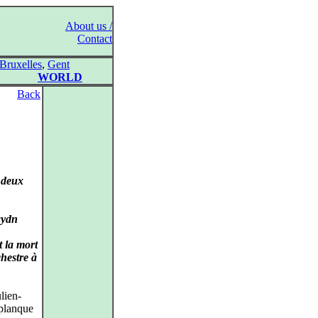
About us /
Contact
Bruxelles
,
Gent
WORLD
Back
 deux
aydn
t la mort
hestre à
lien-
splanque