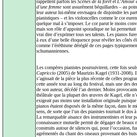
rappellent parfois les
Scènes de la forêt
et
L’Amour e
d’une femme
sont assurément béquillardes – au poin
leur auteur lui-même envisagea de disjoindre les part
pianistiques – et les violoncelles comme le cor euren
quelque mal à s’imposer. Le cor parut le moins conv
mais son rôle d’appoint sporadique ne lui permettait
vrai dire d’exprimer tous ses talents. Les pianos fur
à eux d’une belle éloquence pour révéler les côtés é
comme l’éréthisme déréglé de ces pages typiquemen
schumanniennes.
Les compères pianistes poursuivirent, cette fois seul
Capriccio
(2005) de Maurizio Kagel (1931-2008). I
s’agissait de la pièce la plus récente de celles prog
cette année tout au long du festival, mais une des de
de son auteur, décédé l’an dernier. Moins provocante
théâtrale que la plupart des œuvres de Kagel, elle n’
exigeait pas moins une installation originale puisque
pianos étaient disposés de la même façon, dans le 
sens, de sorte que l’un des pianistes tournait le dos à 
La remarquable aisance des instrumentistes et leur pa
connaissance mutuelle permit de dégager de beaux
construits autour de silences qui, pour l’occasion, fu
agrémentés du chant des oiseaux provenant des buis