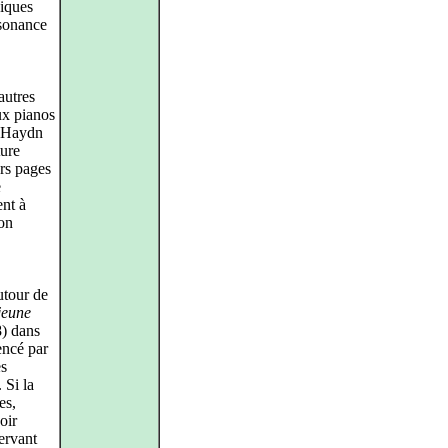
niques
ésonance
autres
ux pianos
à Haydn
ture
urs pages
e
ent à
ion
utour de
jeune
) dans
encé par
es
 Si la
es,
oir
ervant