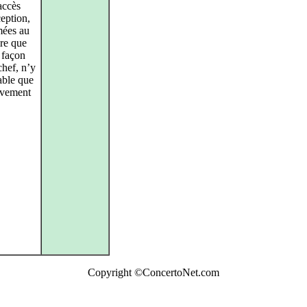
 accès
ception,
mées au
ire que
e façon
chef, n’y
able que
ouvement
Copyright ©ConcertoNet.com