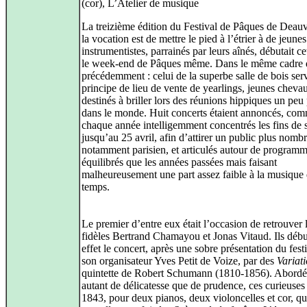
(cor), L’Atelier de musique
La treizième édition du Festival de Pâques de Deauv
la vocation est de mettre le pied à l’étrier à de jeunes
instrumentistes, parrainés par leurs aînés, débutait c
le week-end de Pâques même. Dans le même cadre 
précédemment : celui de la superbe salle de bois ser
principe de lieu de vente de yearlings, jeunes cheva
destinés à briller lors des réunions hippiques un peu
dans le monde. Huit concerts étaient annoncés, co
chaque année intelligemment concentrés les fins de 
jusqu’au 25 avril, afin d’attirer un public plus nomb
notamment parisien, et articulés autour de programm
équilibrés que les années passées mais faisant
malheureusement une part assez faible à la musique 
temps.
Le premier d’entre eux était l’occasion de retrouver 
fidèles Bertrand Chamayou et Jonas Vitaud. Ils débu
effet le concert, après une sobre présentation du fest
son organisateur Yves Petit de Voize, par des
Variat
quintette de Robert Schumann (1810-1856). Abordé
autant de délicatesse que de prudence, ces curieuses
1843, pour deux pianos, deux violoncelles et cor, qu