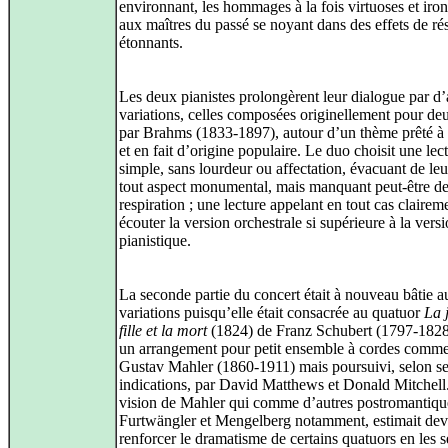
environnant, les hommages à la fois virtuoses et iro
aux maîtres du passé se noyant dans des effets de r
étonnants.
Les deux pianistes prolongèrent leur dialogue par d’
variations, celles composées originellement pour de
par Brahms (1833-1897), autour d’un thème prêté 
et en fait d’origine populaire. Le duo choisit une lec
simple, sans lourdeur ou affectation, évacuant de le
tout aspect monumental, mais manquant peut-être d
respiration ; une lecture appelant en tout cas clairem
écouter la version orchestrale si supérieure à la vers
pianistique.
La seconde partie du concert était à nouveau bâtie a
variations puisqu’elle était consacrée au quatuor
La 
fille et la mort
(1824) de Franz Schubert (1797-1828
un arrangement pour petit ensemble à cordes comm
Gustav Mahler (1860-1911) mais poursuivi, selon s
indications, par David Matthews et Donald Mitchell.
vision de Mahler qui comme d’autres postromantiqu
Furtwängler et Mengelberg notamment, estimait dev
renforcer le dramatisme de certains quatuors en les s