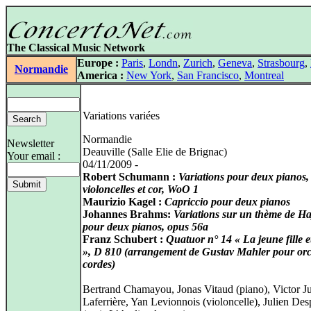
The Classical Music Network
Europe :
Paris
,
Londn
,
Zurich
,
Geneva
,
Strasbourg
,
Normandie
America :
New York
,
San Francisco
,
Montreal
Variations variées
Normandie
Newsletter
Deauville (Salle Elie de Brignac)
Your email :
04/11/2009 -
Robert Schumann :
Variations pour deux pianos,
violoncelles et cor, WoO 1
Maurizio Kagel :
Capriccio pour deux pianos
Johannes Brahms:
Variations sur un thème de H
pour deux pianos, opus 56a
Franz Schubert :
Quatuor n° 14 « La jeune fille e
», D 810 (arrangement de Gustav Mahler pour orc
cordes)
Bertrand Chamayou, Jonas Vitaud (piano), Victor Ju
Laferrière, Yan Levionnois (violoncelle), Julien De