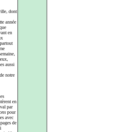
ille, dont
ette année
que
vant en
ux
 partout
mme
semaine,
reux,
es aussi
de notre
les
tèrent en
ival par
ions
pour
es avec
 pages de
i