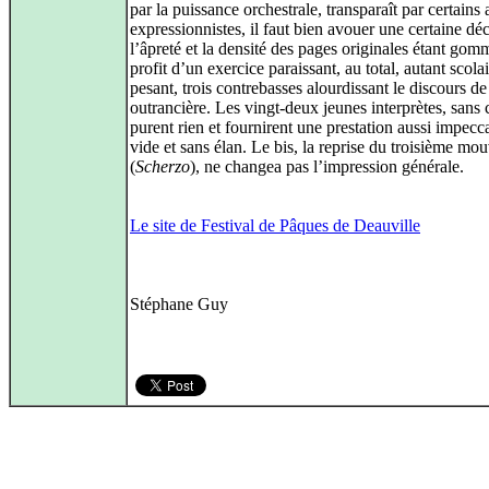
par la puissance orchestrale, transparaît par certains
expressionnistes, il faut bien avouer une certaine dé
l’âpreté et la densité des pages originales étant gom
profit d’un exercice paraissant, au total, autant scola
pesant, trois contrebasses alourdissant le discours d
outrancière. Les vingt-deux jeunes interprètes, sans 
purent rien et fournirent une prestation aussi impecc
vide et sans élan. Le bis, la reprise du troisième m
(
Scherzo
), ne changea pas l’impression générale.
Le site de Festival de Pâques de Deauville
Stéphane Guy