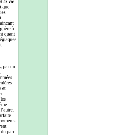
t la Vie
t que
ies
t
aincant
 guère à
ent quant
légiaques
t
s, par un
l
rammées
rnières
 et
en
 les
même
l’autre.
rfaite
 moments
rent
 du parc