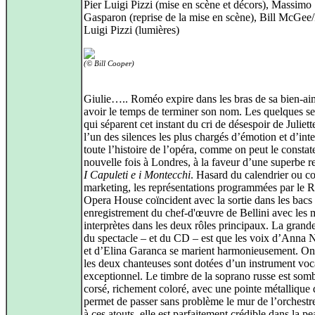
Pier Luigi Pizzi (mise en scène et décors), Massimo
Gasparon (reprise de la mise en scène), Bill McGee/
Luigi Pizzi (lumières)
(©
Bill Cooper
)
Giulie….. Roméo expire dans les bras de sa bien-ai
avoir le temps de terminer son nom. Les quelques s
qui séparent cet instant du cri de désespoir de Juliett
l’un des silences les plus chargés d’émotion et d’inte
toute l’histoire de l’opéra, comme on peut le constat
nouvelle fois à Londres, à la faveur d’une superbe r
I Capuleti e i Montecchi
. Hasard du calendrier ou c
marketing, les représentations programmées par le 
Opera House coïncident avec la sortie dans les bacs
enregistrement du chef-d'œuvre de Bellini avec les
interprètes dans les deux rôles principaux. La grand
du spectacle – et du CD – est que les voix d’Anna 
et d’Elina Garanca se marient harmonieusement. On l
les deux chanteuses sont dotées d’un instrument voc
exceptionnel. Le timbre de la soprano russe est somb
corsé, richement coloré, avec une pointe métallique q
permet de passer sans problème le mur de l’orchestr
à ces atouts, elle est parfaitement crédible dans la pe