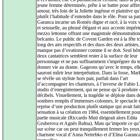
jeune femme déterminée, prête à se battre pour affir
amour, très loin de la Juliette ingénue et plaintive qu
plutôt l’habitude d’entendre dans le rôle. Pour sa par
Garanca incarne un Roméo digne et racé, à la voix 
et sensuelle, au phrasé élégant et aux accents impéri
mezzo lettonne offrant une magistrale démonstration
belcanto. Le public de Covent Garden est à la fête t
long des airs respectifs et des duos des deux artistes,
manque pas d’ovationner comme il se doit. Seul bém
deux cantatrices semblent rester à la surface de leur
personnage et ne pas suffisamment s'imprégner du t
donner vie au drame. Gageons qu’avec le temps, ell
sauront mûrir leur interprétation. Dans la fosse, Mar
se révèle un styliste hors pair, parfait dans l’art
d’accompagner les chanteurs, à l’inverse de Fabio L
studio d’enregistrement, qui ne pense qu’à produire
décibels. Visuellement, la tragédie se déploie dans d
sombres remplis d’immenses colonnes, le spectacle 
reprise d’une production plutôt statique qui avait fait
sensation à sa création en 1984, essentiellement pou
partie musicale (Riccardo Muti dirigeait alors Edita
Gruberova et Agnès Baltsa). Mais qu’importe ce qu’
sur scène car on peut tranquillement fermer les yeux,
charisme vocal d’Anna Netrebko et d’Elina Garanca 