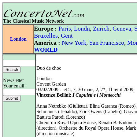
The Classical Music Network
Europe :
Paris
,
Londn
,
Zurich
,
Geneva
,
S
Bruxelles
,
Gent
London
America :
New York
,
San Francisco
,
Mon
WORLD
Duo de choc
London
Newsletter
Covent Garden
Your email :
03/02/2009 - et 5, 7, 30 mars, 2, 7*, 11 avril 2009
Vincenzo Bellini:
I Capuleti e i Montecchi
Anna Netrebko (Giulietta), Elina Garanca (Romeo),
Schmunck (Tebaldo), Eric Owens (Capelio), Giova
Battista Parodi (Lorenzo)
Chœur du Royal Opera House, Renato Balsadonna
(direction), Orchestre du Royal Opera House, Mark
(direction musicale)