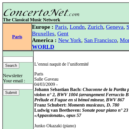
The Classical Music Network
Europe :
Paris
,
Londn
,
Zurich
,
Geneva
,
S
Bruxelles
,
Gent
Paris
America :
New York
,
San Francisco
,
Mon
WORLD
L’ennui naquit de l’uniformité
Paris
Newsletter
Salle Gaveau
Your email :
04/03/2009 -
Johann Sebastian Bach:
Chaconne de la Partita 
violon n° 2, BWV 1004 (arrangement Ferruccio B
Prélude et Fugue en si bémol mineur, BWV 867
Franz Schubert:
Moments musicaux, D. 780
Ludwig van Beethoven:
Sonate pour piano n° 23
«Appassionata», opus 57
Junko Okazaki (piano)