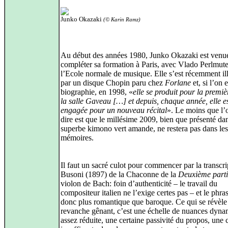
Junko Okazaki
(© Karin Ramz)
Au début des années 1980, Junko Okazaki est venu
compléter sa formation à Paris, avec Vlado Perlmute
l’Ecole normale de musique. Elle s’est récemment il
par un disque Chopin paru chez
Forlane
et, si l’on 
biographie, en 1998, «
elle se produit pour la premièr
la salle Gaveau […] et depuis, chaque année, elle e
engagée pour un nouveau récital
». Le moins que l’
dire est que le millésime 2009, bien que présenté da
superbe kimono vert amande, ne restera pas dans les
mémoires.
Il faut un sacré culot pour commencer par la transcri
Busoni (1897) de la Chaconne de la
Deuxième parti
violon de Bach: foin d’authenticité – le travail du
compositeur italien ne l’exige certes pas – et le phra
donc plus romantique que baroque. Ce qui se révèle
revanche gênant, c’est une échelle de nuances dyn
assez réduite, une certaine passivité du propos, une c