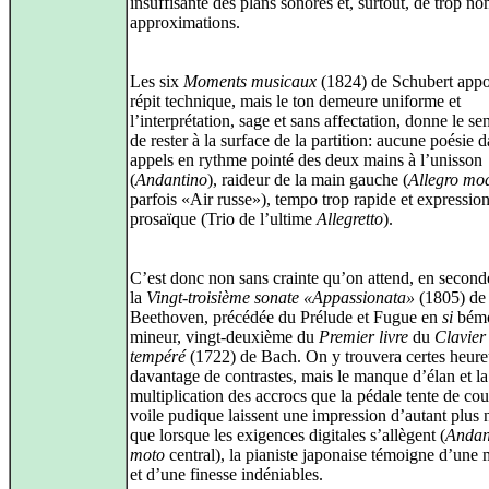
insuffisante des plans sonores et, surtout, de trop n
approximations.
Les six
Moments musicaux
(1824) de Schubert appo
répit technique, mais le ton demeure uniforme et
l’interprétation, sage et sans affectation, donne le se
de rester à la surface de la partition: aucune poésie d
appels en rythme pointé des deux mains à l’unisson
(
Andantino
), raideur de la main gauche (
Allegro mo
parfois «Air russe»), tempo trop rapide et expressio
prosaïque (Trio de l’ultime
Allegretto
).
C’est donc non sans crainte qu’on attend, en seconde
la
Vingt-troisième sonate «Appassionata»
(1805) de
Beethoven, précédée du Prélude et Fugue en
si
bém
mineur, vingt-deuxième du
Premier livre
du
Clavier
tempéré
(1722) de Bach. On y trouvera certes heur
davantage de contrastes, mais le manque d’élan et la
multiplication des accrocs que la pédale tente de cou
voile pudique laissent une impression d’autant plus 
que lorsque les exigences digitales s’allègent (
Andan
moto
central), la pianiste japonaise témoigne d’une 
et d’une finesse indéniables.