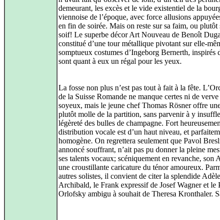
demeurant, les excès et le vide existentiel de la bour
viennoise de l’époque, avec force allusions appuyée
en fin de soirée. Mais on reste sur sa faim, ou plutôt 
soif! Le superbe décor Art Nouveau de Benoît Dug
constitué d’une tour métallique pivotant sur elle-mêm
somptueux costumes d’Ingeborg Bernerth, inspirés 
sont quant à eux un régal pour les yeux.
La fosse non plus n’est pas tout à fait à la fête. L’Or
de la Suisse Romande ne manque certes ni de verve 
soyeux, mais le jeune chef Thomas Rösner offre une
plutôt molle de la partition, sans parvenir à y insuffle
légèreté des bulles de champagne. Fort heureusement
distribution vocale est d’un haut niveau, et parfaite
homogène. On regrettera seulement que Pavol Bresl
annoncé souffrant, n’ait pas pu donner la pleine me
ses talents vocaux; scéniquement en revanche, son A
une croustillante caricature du ténor amoureux. Parm
autres solistes, il convient de citer la splendide Adèl
Archibald, le Frank expressif de Josef Wagner et le 
Orlofsky ambigu à souhait de Theresa Kronthaler. S