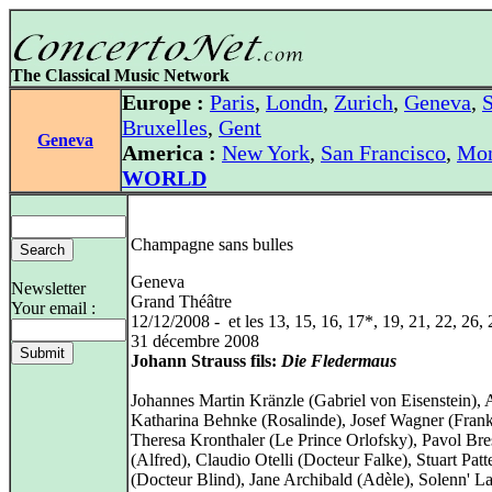
The Classical Music Network
Europe :
Paris
,
Londn
,
Zurich
,
Geneva
,
S
Bruxelles
,
Gent
Geneva
America :
New York
,
San Francisco
,
Mon
WORLD
Champagne sans bulles
Geneva
Newsletter
Grand Théâtre
Your email :
12/12/2008 - et les 13, 15, 16, 17*, 19, 21, 22, 26, 
31 décembre 2008
Johann Strauss fils:
Die Fledermaus
Johannes Martin Kränzle (Gabriel von Eisenstein),
Katharina Behnke (Rosalinde), Josef Wagner (Frank
Theresa Kronthaler (Le Prince Orlofsky), Pavol Bre
(Alfred), Claudio Otelli (Docteur Falke), Stuart Patt
(Docteur Blind), Jane Archibald (Adèle), Solenn' L