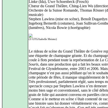
Linke (Ida), Uwe Schoenbeck (Frosch)
Chœur du Grand Théâtre, Ching-Lien Wu (direction
Orchestre de la Suisse Romande, Thomas Rösner (di
musicale)
Stephen Lawless (mise en scène), Benoît Dugardyn 
Ingeborg Bernerth (costumes), Joan Sullivan-Genth
(lumières), Nicola Bowie (chorégraphie)
(© GTG/Isabelle Meister)
Le rideau de scène du Grand Théâtre de Genève rep
une étiquette de champagne géante. Et du champagne
coule à flots pendant toute la représentation de
La C
Souris
, dans une production qui a fait les beaux soir
Festival de Glyndebourne, entre 2003 et 2006. Mais
champagne n’est pas aussi pétillant qu’on le souhait
cette période de fêtes, il manque singulièrement de b
Très professionnel, parfaitement réglé, sans temps mo
spectacle conçu par Stephen Lawless n’en demeure 
moins bien sage et conventionnel, sans le côté débrid
grain de folie qui auraient convenu en pareilles circ
Comme si le metteur en scène s’était contenté de rac
une histoire sans lui donner véritablement vie, comm
n’avait fait qu’observer de loin, d’un œil très pertine