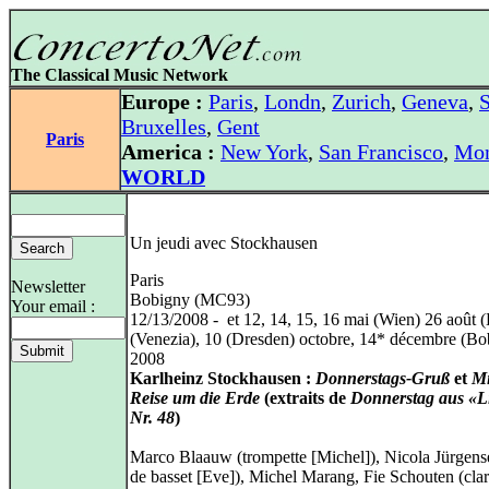
The Classical Music Network
Europe :
Paris
,
Londn
,
Zurich
,
Geneva
,
S
Bruxelles
,
Gent
Paris
America :
New York
,
San Francisco
,
Mon
WORLD
Un jeudi avec Stockhausen
Paris
Newsletter
Bobigny (MC93)
Your email :
12/13/2008 - et 12, 14, 15, 16 mai (Wien) 26 août (
(Venezia), 10 (Dresden) octobre, 14* décembre (Bo
2008
Karlheinz Stockhausen :
Donnerstags-Gruß
et
Mi
Reise um die Erde
(extraits de
Donnerstag aus «Li
Nr. 48
)
Marco Blaauw (trompette [Michel]), Nicola Jürgens
de basset [Eve]), Michel Marang, Fie Schouten (clar