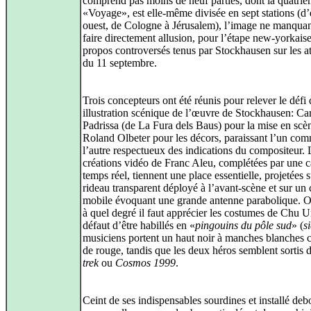
comprend pas moins de neuf parties, dont la quatriè
«Voyage», est elle-même divisée en sept stations (d’
ouest, de Cologne à Jérusalem), l’image ne manquan
faire directement allusion, pour l’étape new-yorkais
propos controversés tenus par Stockhausen sur les at
du 11 septembre.
Trois concepteurs ont été réunis pour relever le défi
illustration scénique de l’œuvre de Stockhausen: Ca
Padrissa (de La Fura dels Baus) pour la mise en scèn
Roland Olbeter pour les décors, paraissant l’un co
l’autre respectueux des indications du compositeur. 
créations vidéo de Franc Aleu, complétées par une 
temps réel, tiennent une place essentielle, projetées s
rideau transparent déployé à l’avant-scène et sur un 
mobile évoquant une grande antenne parabolique. O
à quel degré il faut apprécier les costumes de Chu U
défaut d’être habillés en «
pingouins du pôle sud
» (
s
musiciens portent un haut noir à manches blanches c
de rouge, tandis que les deux héros semblent sortis 
trek
ou
Cosmos 1999
.
Ceint de ses indispensables sourdines et installé deb