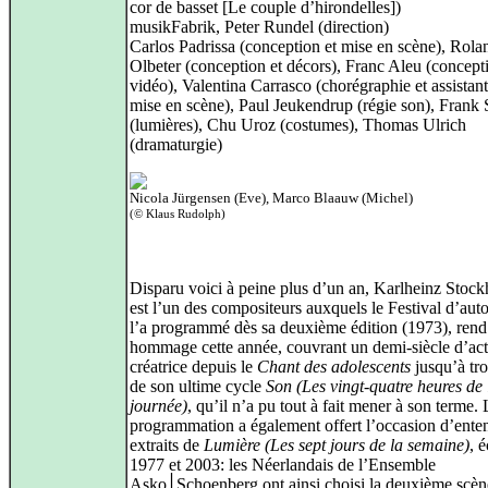
cor de basset [Le couple d’hirondelles])
musikFabrik, Peter Rundel (direction)
Carlos Padrissa (conception et mise en scène), Rola
Olbeter (conception et décors), Franc Aleu (concept
vidéo), Valentina Carrasco (chorégraphie et assistant
mise en scène), Paul Jeukendrup (régie son), Frank 
(lumières), Chu Uroz (costumes), Thomas Ulrich
(dramaturgie)
Nicola Jürgensen (Eve), Marco Blaauw (Michel)
(© Klaus Rudolph)
Disparu voici à peine plus d’un an, Karlheinz Stoc
est l’un des compositeurs auxquels le Festival d’aut
l’a programmé dès sa deuxième édition (1973), rend
hommage cette année, couvrant un demi-siècle d’act
créatrice depuis le
Chant des adolescents
jusqu’à tro
de son ultime cycle
Son (Les vingt-quatre heures de 
journée)
, qu’il n’a pu tout à fait mener à son terme. 
programmation a également offert l’occasion d’ente
extraits de
Lumière (Les sept jours de la semaine)
, é
1977 et 2003: les Néerlandais de l’Ensemble
Asko׀Schoenberg ont ainsi choisi la deuxième scène