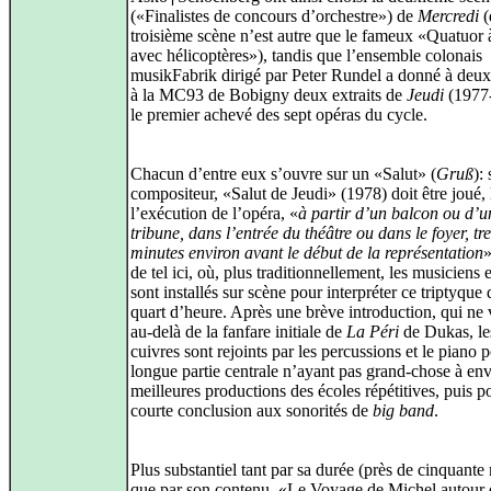
(«Finalistes de concours d’orchestre») de
Mercredi
(
troisième scène n’est autre que le fameux «Quatuor 
avec hélicoptères»), tandis que l’ensemble colonais
musikFabrik dirigé par Peter Rundel a donné à deux
à la MC93 de Bobigny deux extraits de
Jeudi
(1977
le premier achevé des sept opéras du cycle.
Chacun d’entre eux s’ouvre sur un «Salut» (
Gruß
):
compositeur, «Salut de Jeudi» (1978) doit être joué, 
l’exécution de l’opéra, «
à partir d’un balcon ou d’u
tribune, dans l’entrée du théâtre ou dans le foyer, tr
minutes environ avant le début de la représentation
»
de tel ici, où, plus traditionnellement, les musiciens e
sont installés sur scène pour interpréter ce triptyque
quart d’heure. Après une brève introduction, qui ne
au-delà de la fanfare initiale de
La Péri
de Dukas, le
cuivres sont rejoints par les percussions et le piano 
longue partie centrale n’ayant pas grand-chose à env
meilleures productions des écoles répétitives, puis p
courte conclusion aux sonorités de
big band
.
Plus substantiel tant par sa durée (près de cinquante
que par son contenu, «Le Voyage de Michel autour 