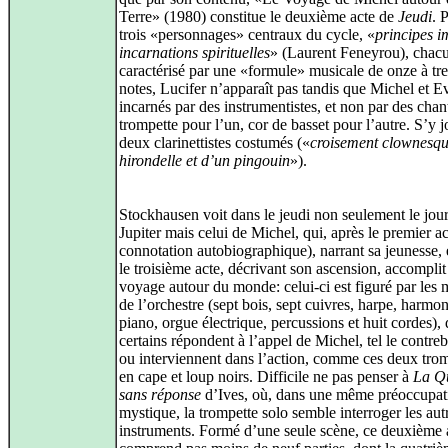
Terre» (1980) constitue le deuxième acte de
Jeudi
. 
trois «personnages» centraux du cycle, «
principes i
incarnations spirituelles
» (Laurent Feneyrou), chac
caractérisé par une «formule» musicale de onze à tre
notes, Lucifer n’apparaît pas tandis que Michel et E
incarnés par des instrumentistes, et non par des chan
trompette pour l’un, cor de basset pour l’autre. S’y 
deux clarinettistes costumés («
croisement clownesqu
hirondelle et d’un pingouin
»).
Stockhausen voit dans le jeudi non seulement le jou
Jupiter mais celui de Michel, qui, après le premier ac
connotation autobiographique), narrant sa jeunesse, 
le troisième acte, décrivant son ascension, accomplit
voyage autour du monde: celui-ci est figuré par les
de l’orchestre (sept bois, sept cuivres, harpe, harmo
piano, orgue électrique, percussions et huit cordes),
certains répondent à l’appel de Michel, tel le contreb
ou interviennent dans l’action, comme ces deux tro
en cape et loup noirs. Difficile ne pas penser à
La Q
sans réponse
d’Ives, où, dans une même préoccupat
mystique, la trompette solo semble interroger les aut
instruments. Formé d’une seule scène, ce deuxième 