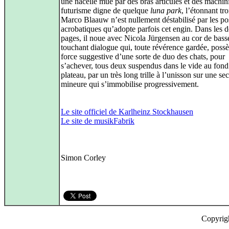
une nacelle mue par des bras articulés et des machini
futurisme digne de quelque
luna park
, l’étonnant tr
Marco Blaauw n’est nullement déstabilisé par les po
acrobatiques qu’adopte parfois cet engin. Dans les d
pages, il noue avec Nicola Jürgensen au cor de bass
touchant dialogue qui, toute révérence gardée, possè
force suggestive d’une sorte de duo des chats, pour
s’achever, tous deux suspendus dans le vide au fond
plateau, par un très long trille à l’unisson sur une s
mineure qui s’immobilise progressivement.
Le site officiel de Karlheinz Stockhausen
Le site de musikFabrik
Simon Corley
Copyrig