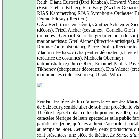
Reith, Diana Eustrati (Drei Knaben), Howard Vand
(Erster Geharnischter), Kim Borg (Zweiter Geharnis
RIAS Kammerchor, RIAS Symphonie-Orchester Ber
Ferenc Fricsay (direction)
Géza Rech (mise en scène), Günther Schneider-Sie
(décors), Friedl Aicher (costumes), Cornelia Gloth
(lumières), Gerhard Schönberger (ingénieur du son)
marionnettistes: Gretl Aicher (directrice artistique), 
Brunner (administrateur), Pierre Droin (directeur te
Vladimir Fediakov (charpentier décorateur), Heide 
(créatrice de costumes), Michaela Obermayr
(administratrice), Julia Obert, Emanuel Paulus, Pave
Tikhonov (charpentier décorateur), Eva Wiener (créa
marionnettes et de costumes), Ursula Winzer
Pendant les fêtes de fin d’année, la venue des Mario
de Salzbourg semble aller de soi: leur précédente vis
Théâtre Déjazet datait certes du printemps 2006, mai
caractère féerique de leurs spectacles et le public fam
parfois très jeune, qu’elles attirent s’accordent parfa
au temps de Noël. Cette année, deux productions dif
sont présentées: une pièce de théâtre,
Le Songe d’un