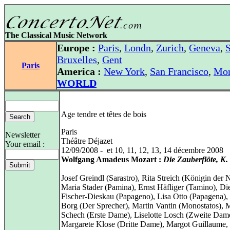
The Classical Music Network
Europe :
Paris
,
Londn
,
Zurich
,
Geneva
,
S
Bruxelles
,
Gent
Paris
America :
New York
,
San Francisco
,
Mon
WORLD
Age tendre et têtes de bois
Paris
Newsletter
Théâtre Déjazet
Your email :
12/09/2008 - et 10, 11, 12, 13, 14 décembre 2008
Wolfgang Amadeus Mozart :
Die Zauberflöte, K.
Josef Greindl (Sarastro), Rita Streich (Königin der 
Maria Stader (Pamina), Ernst Häfliger (Tamino), Die
Fischer-Dieskau (Papageno), Lisa Otto (Papagena)
Borg (Der Sprecher), Martin Vantin (Monostatos), 
Schech (Erste Dame), Liselotte Losch (Zweite Dam
Margarete Klose (Dritte Dame), Margot Guillaume,