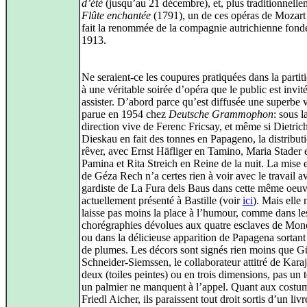
d’été
(jusqu’au 21 décembre), et, plus traditionnell
Flûte enchantée
(1791), un de ces opéras de Mozart
fait la renommée de la compagnie autrichienne fond
1913.
Ne seraient-ce les coupures pratiquées dans la partiti
à une véritable soirée d’opéra que le public est invit
assister. D’abord parce qu’est diffusée une superbe 
parue en 1954 chez
Deutsche Grammophon
: sous l
direction vive de Ferenc Fricsay, et même si Dietric
Dieskau en fait des tonnes en Papageno, la distributi
rêver, avec Ernst Häfliger en Tamino, Maria Stader 
Pamina et Rita Streich en Reine de la nuit. La mise 
de Géza Rech n’a certes rien à voir avec le travail a
gardiste de La Fura dels Baus dans cette même oeuv
actuellement présenté à Bastille (voir
ici
). Mais elle 
laisse pas moins la place à l’humour, comme dans le
chorégraphies dévolues aux quatre esclaves de Mon
ou dans la délicieuse apparition de Papagena sortant
de plumes. Les décors sont signés rien moins que G
Schneider-Siemssen, le collaborateur attitré de Kara
deux (toiles peintes) ou en trois dimensions, pas un 
un palmier ne manquent à l’appel. Quant aux costu
Friedl Aicher, ils paraissent tout droit sortis d’un livr