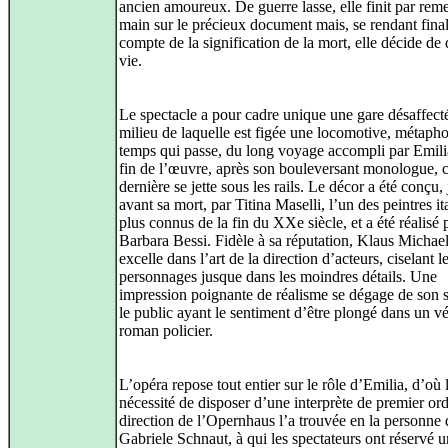
ancien amoureux. De guerre lasse, elle finit par reme
main sur le précieux document mais, se rendant fin
compte de la signification de la mort, elle décide de q
vie.
Le spectacle a pour cadre unique une gare désaffect
milieu de laquelle est figée une locomotive, métaph
temps qui passe, du long voyage accompli par Emili
fin de l’œuvre, après son bouleversant monologue, c
dernière se jette sous les rails. Le décor a été conçu, 
avant sa mort, par Titina Maselli, l’un des peintres it
plus connus de la fin du XXe siècle, et a été réalisé 
Barbara Bessi. Fidèle à sa réputation, Klaus Michae
excelle dans l’art de la direction d’acteurs, ciselant l
personnages jusque dans les moindres détails. Une
impression poignante de réalisme se dégage de son s
le public ayant le sentiment d’être plongé dans un vé
roman policier.
L’opéra repose tout entier sur le rôle d’Emilia, d’où 
nécessité de disposer d’une interprète de premier or
direction de l’Opernhaus l’a trouvée en la personne 
Gabriele Schnaut, à qui les spectateurs ont réservé 