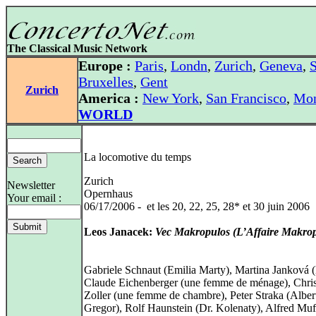
The Classical Music Network
Europe :
Paris
,
Londn
,
Zurich
,
Geneva
,
S
Bruxelles
,
Gent
Zurich
America :
New York
,
San Francisco
,
Mon
WORLD
La locomotive du temps
Zurich
Newsletter
Opernhaus
Your email :
06/17/2006 - et les 20, 22, 25, 28* et 30 juin 2006
Leos Janacek:
Vec Makropulos (L’Affaire Makro
Gabriele Schnaut (Emilia Marty), Martina Janková (
Claude Eichenberger (une femme de ménage), Chris
Zoller (une femme de chambre), Peter Straka (Alber
Gregor), Rolf Haunstein (Dr. Kolenaty), Alfred Mu