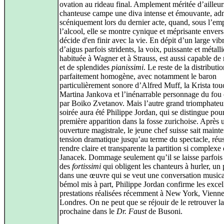
ovation au rideau final. Amplement méritée d’ailleurs
chanteuse campe une diva intense et émouvante, ad
scéniquement lors du dernier acte, quand, sous l’em
l’alcool, elle se montre cynique et méprisante envers
décide d'en finir avec la vie. En dépit d’un large vibr
d’aigus parfois stridents, la voix, puissante et métall
habituée à Wagner et à Strauss, est aussi capable de
et de splendides
pianissimi
. Le reste de la distributio
parfaitement homogène, avec notamment le baron
particulièrement sonore d’Alfred Muff, la Krista to
Martina Jankova et l’inénarrable personnage du fo
par Boiko Zvetanov. Mais l’autre grand triomphateur
soirée aura été Philippe Jordan, qui se distingue pou
première apparition dans la fosse zurichoise. Après 
ouverture magistrale, le jeune chef suisse sait mainte
tension dramatique jusqu’au terme du spectacle, réus
rendre claire et transparente la partition si complexe
Janacek. Dommage seulement qu’il se laisse parfois 
des
fortissimi
qui obligent les chanteurs à hurler, un
dans une œuvre qui se veut une conversation musica
bémol mis à part, Philippe Jordan confirme les excel
prestations réalisées récemment à New York, Vienne
Londres. On ne peut que se réjouir de le retrouver la
prochaine dans le
Dr. Faust
de Busoni.