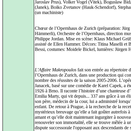
Jaroslav Prus), Volker Vogel (Vitek), Boguslaw Bid
(Janek), Boiko Zvetanov (Hauk-Schendorf), Steph
(un machiniste)
Chœur de l’Opernhaus de Zurich (préparation: Jürg
Hämmerli), Orchestre de l’Opernhaus, direction mus
Philippe Jordan. Mise en scène: Klaus Michael Grüb
assisté de Ellen Hammer. Décors: Titina Maselli et 
Bessi, costumes: Moidele Bickel, lumières: Jürgen
L’Affaire Makropoulos
fait son entrée au répertoire 
l’Opernhaus de Zurich, dans une production qui co
nombre des réussites de la saison 2005-2006. L’opé
Janacek, basé sur une comédie de Karel Capek, a ét
1926 à Brno. Il raconte l’histoire d’une chanteuse d
Emilia Marty, qui vit depuis... 337 ans grâce à un él
son père, médecin de la cour, lui a administré lorsqu’
enfant. De retour à Prague, à la recherche de la rece
mystérieux breuvage qu’elle a fait goûter autrefois à
amant et qu’elle doit maintenant ingurgiter à nouve
renouveler son immortalité, elle se trouve mêlée à u
dispute successorale l'opposant aux descendants de 