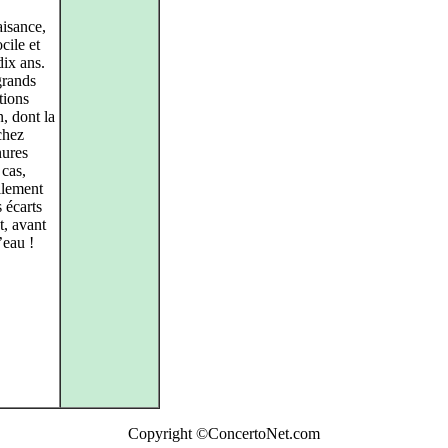
isance,
cile et
dix ans.
grands
tions
n, dont la
chez
nures
 cas,
ilement
 écarts
t, avant
’eau !
Copyright ©ConcertoNet.com