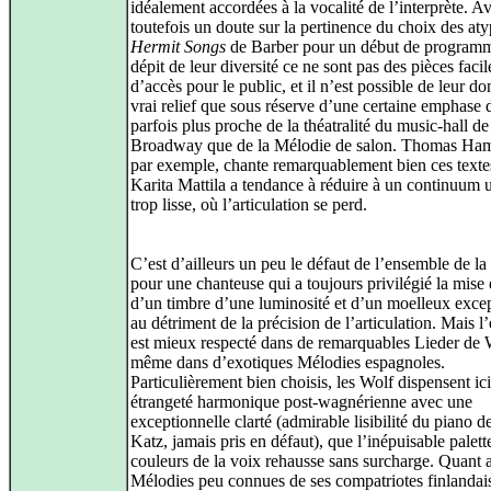
idéalement accordées à la vocalité de l’interprète. A
toutefois un doute sur la pertinence du choix des at
Hermit Songs
de Barber pour un début de program
dépit de leur diversité ce ne sont pas des pièces facil
d’accès pour le public, et il n’est possible de leur do
vrai relief que sous réserve d’une certaine emphase 
parfois plus proche de la théatralité du music-hall de
Broadway que de la Mélodie de salon. Thomas Ha
par exemple, chante remarquablement bien ces texte
Karita Mattila a tendance à réduire à un continuum 
trop lisse, où l’articulation se perd.
C’est d’ailleurs un peu le défaut de l’ensemble de la 
pour une chanteuse qui a toujours privilégié la mise
d’un timbre d’une luminosité et d’un moelleux exce
au détriment de la précision de l’articulation. Mais l’
est mieux respecté dans de remarquables Lieder de 
même dans d’exotiques Mélodies espagnoles.
Particulièrement bien choisis, les Wolf dispensent ici
étrangeté harmonique post-wagnérienne avec une
exceptionnelle clarté (admirable lisibilité du piano d
Katz, jamais pris en défaut), que l’inépuisable palett
couleurs de la voix rehausse sans surcharge. Quant 
Mélodies peu connues de ses compatriotes finlandai