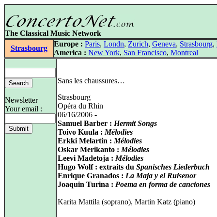
The Classical Music Network
Europe :
Paris
,
Londn
,
Zurich
,
Geneva
,
Strasbourg
,
Strasbourg
America :
New York
,
San Francisco
,
Montreal
Sans les chaussures…
Strasbourg
Newsletter
Opéra du Rhin
Your email :
06/16/2006 -
Samuel Barber :
Hermit Songs
Toivo Kuula :
Mélodies
Erkki Melartin :
Mélodies
Oskar Merikanto :
Mélodies
Leevi Madetoja :
Mélodies
Hugo Wolf : extraits du
Spanisches Liederbuch
Enrique Granados :
La Maja y el Ruisenor
Joaquin Turina :
Poema en forma de canciones
Karita Mattila (soprano), Martin Katz (piano)