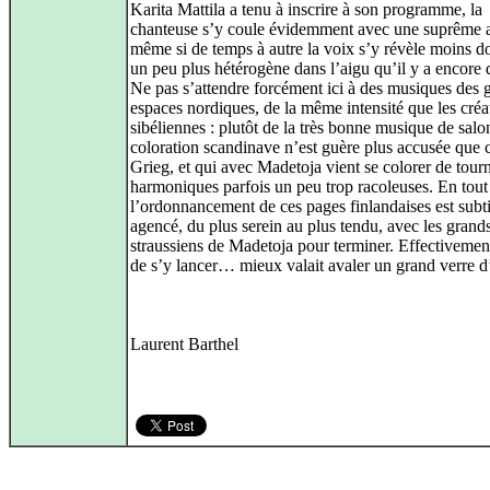
Karita Mattila a tenu à inscrire à son programme, la
chanteuse s’y coule évidemment avec une suprême a
même si de temps à autre la voix s’y révèle moins do
un peu plus hétérogène dans l’aigu qu’il y a encore 
Ne pas s’attendre forcément ici à des musiques des 
espaces nordiques, de la même intensité que les créa
sibéliennes : plutôt de la très bonne musique de salo
coloration scandinave n’est guère plus accusée que 
Grieg, et qui avec Madetoja vient se colorer de tour
harmoniques parfois un peu trop racoleuses. En tout
l’ordonnancement de ces pages finlandaises est subt
agencé, du plus serein au plus tendu, avec les grands
straussiens de Madetoja pour terminer. Effectivemen
de s’y lancer… mieux valait avaler un grand verre d
Laurent Barthel