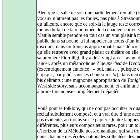
Bien que la salle ne soit que partiellement remplie (le
vocaux n’attirent pas les foules, pas plus à Strasbou
qu’ailleurs, encore que ce soir-là la jauge reste corre
moins du fait de la renommée de la chanteuse invité
Mattila semble prendre en tout cas un vrai plaisir à m
public dans sa poche, à lui rappeler au cours d’un l
discours, dans un français approximatif mais délicie
qu’elle retrouve avec grand plaisir ce théâtre où elle
sa première Fiordiligi, il y a déjà vingt ans… avant 
lancer, après un mélancolique
Zigeunerlied
de Dvor
(excentriquement annoncé : « oui, mais… puisque c’
Gipsy », par pitié, sans les chaussures !»), dans deu
bis délirants : une mignonne appropriation de
Tonig
West side story, sans accompagnement, et enfin un
à boire finlandaise complètement déjantée.
Voilà pour le folklore, qui ne doit pas occulter la qua
récital subtilement composé, et à vrai dire d’une acce
pas évidente, au moins sur le papier. Quatre langues
différentes, plusieurs compositeurs rares, pour un to
d’horizon de la Mélodie post-romantique qui sait tr
dans chacune des écoles nationales sollicitées des pi