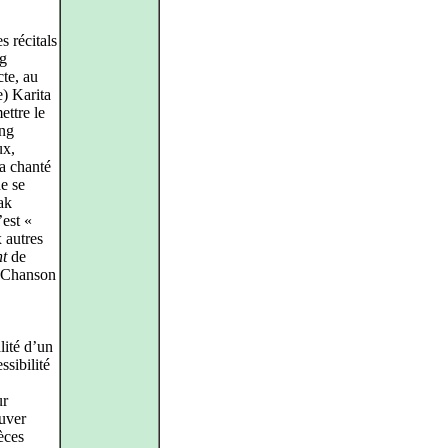
s récitals
rg
cte, au
e) Karita
ettre le
ong
ux,
 a chanté
de se
ak
est «
x autres
ht
de
e Chanson
lité d’un
ssibilité
ur
ouver
èces