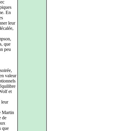
vec
ypiques
me. En
es
nner leur
décalée,
mpson,
s, que
un peu
soirée,
 en valeur
ptionnels
équilibre
Wolf et
 leur
e Martin
e de
aux
s que