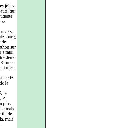
es jolies
hauts, qui
rudente
r sa
revers.
alzbourg,
e de
rathon sur
a failli
tre deux
 Rhin ce
ent n’est
 avec le
de la
, le
s. A
n plus
obe mais
 fin de
la, mais
.