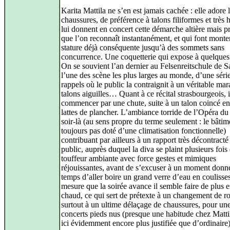
Karita Mattila ne s’en est jamais cachée : elle adore l
chaussures, de préférence à talons filiformes et très 
lui donnent en concert cette démarche altière mais p
que l’on reconnaît instantanément, et qui font monte
stature déjà conséquente jusqu’à des sommets sans
concurrence. Une coquetterie qui expose à quelques 
On se souvient l’an dernier au Felsenreitschule de S
l’une des scène les plus larges au monde, d’une séri
rappels où le public la contraignit à un véritable ma
talons aiguilles… Quant à ce récital strasbourgeois, il 
commencer par une chute, suite à un talon coincé en
lattes de plancher. L’ambiance torride de l’Opéra du
soir-là (au sens propre du terme seulement : le bâtim
toujours pas doté d’une climatisation fonctionnelle)
contribuant par ailleurs à un rapport très décontracté
public, auprès duquel la diva se plaint plusieurs fois 
touffeur ambiante avec force gestes et mimiques
réjouissantes, avant de s’excuser à un moment donné
temps d’aller boire un grand verre d’eau en coulisse
mesure que la soirée avance il semble faire de plus e
chaud, ce qui sert de prétexte à un changement de r
surtout à un ultime délaçage de chaussures, pour une
concerts pieds nus (presque une habitude chez Matti
ici évidemment encore plus justifiée que d’ordinaire)