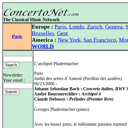
The Classical Music Network
Europe :
Paris
,
Londn
,
Zurich
,
Geneva
,
S
Bruxelles
,
Gent
Paris
America :
New York
,
San Francisco
,
Mon
WORLD
L’archipel Pludermacher
Paris
Newsletter
Jardin des serres d’Auteuil (Pavillon des azalées)
Your email :
06/23/2006 -
Johann Sebastian Bach :
Concerto italien, BWV 
André Boucourechliev :
Archipel 4
Claude Debussy :
Préludes (Premier livre)
Georges Pludermacher (piano)
Avec les beaux jours, le mélomane parisien reprend 