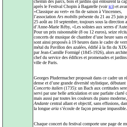
chemin des parcs, bois et jardins qui entourent la cap
après le Festival Chopin à Bagatelle (voir
ici
) et ava
«Classique au vert» en fin de saison à Vincennes,
l’association
Ars mobilis
présente du 21 au 25 juin p
25 août au 10 septembre, toujours sous la direction a
d’Anne-Marie Réby, «Les solistes aux serres d’Aute
Pour un prix raisonnable (8 ou 12 euros), seize récit
concerts de musique de chambre d’une heure sans en
sont ainsi proposés à 19 heures dans le cadre de verr
métal du Pavillon des azalées, édifié à la fin du XIX
par Jean-Camille Formigé (1845-1926), alors archite
chef du service des édifices et promenades et jardins
ville de Paris.
Georges Pludermacher proposait dans ce cadre un ré
dense et d’une grande diversité stylistique, débutant 
Concerto italien
(1735): un Bach aux certitudes sere
servi par une belle articulation et une parfaite clarté
mais aussi par toutes les couleurs du piano moderne
Andante
central allant et objectif, sans effusions, da
la longue
aria
s’écoule de façon presque impassible.
Chaque concert du festival comporte une page de m