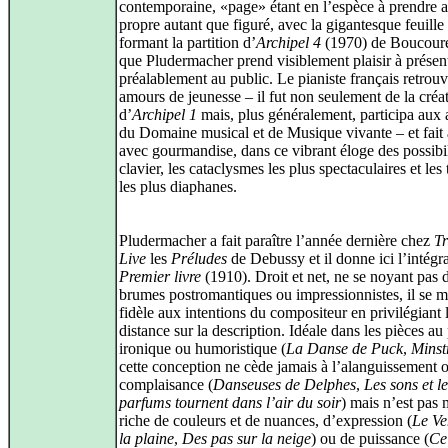
contemporaine, «page» étant en l’espèce à prendre 
propre autant que figuré, avec la gigantesque feuille
formant la partition d’
Archipel 4
(1970) de Boucoure
que Pludermacher prend visiblement plaisir à présen
préalablement au public. Le pianiste français retrouv
amours de jeunesse – il fut non seulement de la créa
d’
Archipel 1
mais, plus généralement, participa aux a
du Domaine musical et de Musique vivante – et fait 
avec gourmandise, dans ce vibrant éloge des possibil
clavier, les cataclysmes les plus spectaculaires et les 
les plus diaphanes.
Pludermacher a fait paraître l’année dernière chez
Tr
Live
les
Préludes
de Debussy et il donne ici l’intégra
Premier livre
(1910). Droit et net, ne se noyant pas 
brumes postromantiques ou impressionnistes, il se m
fidèle aux intentions du compositeur en privilégiant 
distance sur la description. Idéale dans les pièces au
ironique ou humoristique (
La Danse de Puck
,
Minst
cette conception ne cède jamais à l’alanguissement o
complaisance (
Danseuses de Delphes
,
Les sons et le
parfums tournent dans l’air du soir
) mais n’est pas
riche de couleurs et de nuances, d’expression (
Le Ve
la plaine
,
Des pas sur la neige
) ou de puissance (
Ce