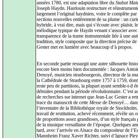
années 1780, est une adaptation libre du
Stabat Mat
Joseph Haydn. Hardouin restructure et réinstrument
largement l’original haydnien, voire le complète par
sections nouvelles entièrement de sa plume : un cur
hybride, à vrai dire, mais qui s’écoute avec plaisir, 
mélodique typique de Haydn venant s’associer avec
transparence de la trame instrumentale liée à une aut
tradition, style composite que la direction précise de
Gester met en lumière avec beaucoup d’à propos.
En seconde partie ressurgit une autre silhouette histo
encore bien moins bien documentée : Jacques Antoi
Denoyé, musicien strasbourgeois, directeur de la m
la Cathédrale de Strasbourg entre 1757 à 1759, dont
reste peu de partitions, la plupart ayant semble-t-il ét
détruites pendant la période révolutionnaire. C’est a
de recherches sur internet que Jean-Luc Gester a ret
trace du manuscrit de cette
Messe
de Denoyé… dan
l’inventaire de la Bibliothèque royale de Stockholm
travail de restitution, achevé récemment, révèle un 
de proportions assez grandioses, d’un style français
de la musique versaillaise de l’époque. Quelques an
tard, avec l’arrivée en Alsace du compositeur de l’E
Mannheim Franz Xaver Richter, suivi d’Ignace Pleye