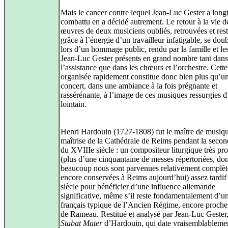
Mais le cancer contre lequel Jean-Luc Gester a lon
combattu en a décidé autrement. Le retour à la vie d
œuvres de deux musiciens oubliés, retrouvées et rest
grâce à l’énergie d’un travailleur infatigable, se dou
lors d’un hommage public, rendu par la famille et le
Jean-Luc Gester présents en grand nombre tant dans
l’assistance que dans les chœurs et l’orchestre. Cette
organisée rapidement constitue donc bien plus qu’u
concert, dans une ambiance à la fois prégnante et
rassérénante, à l’image de ces musiques ressurgies 
lointain.
Henri Hardouin (1727-1808) fut le maître de musiqu
maîtrise de la Cathédrale de Reims pendant la secon
du XVIIIe siècle : un compositeur liturgique très pro
(plus d’une cinquantaine de messes répertoriées, don
beaucoup nous sont parvenues relativement complèt
encore conservées à Reims aujourd’hui) assez tardif
siècle pour bénéficier d’une influence allemande
significative, même s’il reste fondamentalement d’un
français typique de l’Ancien Régime, encore proche
de Rameau. Restitué et analysé par Jean-Luc Gester,
Stabat Mater
d’Hardouin, qui date vraisemblableme