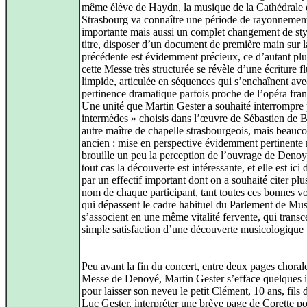
même élève de Haydn, la musique de la Cathédrale 
Strasbourg va connaître une période de rayonnemen
importante mais aussi un complet changement de sty
titre, disposer d’un document de première main sur l
précédente est évidemment précieux, ce d’autant pl
cette Messe très structurée se révèle d’une écriture fl
limpide, articulée en séquences qui s’enchaînent av
pertinence dramatique parfois proche de l’opéra fran
Une unité que Martin Gester a souhaité interrompre 
intermèdes » choisis dans l’œuvre de Sébastien de B
autre maître de chapelle strasbourgeois, mais beauc
ancien : mise en perspective évidemment pertinente 
brouille un peu la perception de l’ouvrage de Deno
tout cas la découverte est intéressante, et elle est ici
par un effectif important dont on a souhaité citer plu
nom de chaque participant, tant toutes ces bonnes vo
qui dépassent le cadre habituel du Parlement de Mus
s’associent en une même vitalité fervente, qui transc
simple satisfaction d’une découverte musicologique u
Peu avant la fin du concert, entre deux pages chorale
Messe de Denoyé, Martin Gester s’efface quelques i
pour laisser son neveu le petit Clément, 10 ans, fils 
Luc Gester, interpréter une brève page de Corette po