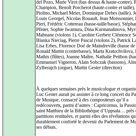
del Pozo, Marie Virot (bas dessus & haute-contre),
Champion, Benoît Porcherot (haute-contre et taille),
Piolino, Michael Meier, Dominique Debes (taille), J
Louis Georgel, Nicolas Rouault, Jean Moissonnier,
Pieri, Frédéric Cottereau (basse-taille/basse), Stépha
Pfister, Sophie Iwamura, Dina Kurmanalinova, My
Mahnane (violons 1), Caroline Gerberr Clémence 
Blanka Nieciag, Pierre Pascal (violons 2), Patrick L
Lisa Erbes, Florence Doé de Maindreville (basse de 
Ronald Martin (contrebasse), Marta Kratochvilova,
Mathis (flûtes), Joanne Maître, Nathalie Petibon (hau
Emmanuel Vigneron, Alain Sobczak (bassons), Ali
Zylberajch (orgue), Martin Gester (direction)
À quelques semaines près le musicologue et organis
Luc Gester aurait pu assister à ce long concert du P
de Musique, consacré à des compositeurs qu’il a
redécouverts, parmi d’autres : Capricornus, la Passi
saint Matthieu de la Bibliothèque d’Uppsala… près
partitions restituées, et parmi elles des révélations qu
durablement conforté le devenir du Parlement de M
ses débuts.