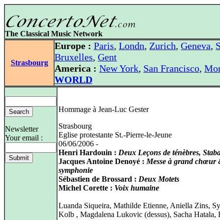
The Classical Music Network
Europe :
Paris
,
Londn
,
Zurich
,
Geneva
,
S
Bruxelles
,
Gent
Strasbourg
America :
New York
,
San Francisco
,
Mon
WORLD
Hommage à Jean-Luc Gester
Strasbourg
Newsletter
Eglise protestante St.-Pierre-le-Jeune
Your email :
06/06/2006 -
Henri Hardouin :
Deux Leçons de ténèbres, Stab
Jacques Antoine Denoyé :
Messe à grand chœur
symphonie
Sébastien de Brossard :
Deux Motets
Michel Corette :
Voix humaine
Luanda Siqueira, Mathilde Etienne, Aniella Zins, Sy
Kolb , Magdalena Lukovic (dessus), Sacha Hatala,