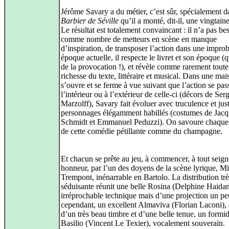
Jérôme Savary a du métier, c’est sûr, spécialement 
Barbier de Séville
qu’il a monté, dit-il, une vingtaine
Le résultat est totalement convaincant : il n’a pas be
comme nombre de metteurs en scène en manque
d’inspiration, de transposer l’action dans une impro
époque actuelle, il respecte le livret et son époque (
de la provocation !), et révèle comme rarement toute
richesse du texte, littéraire et musical. Dans une mai
s’ouvre et se ferme à vue suivant que l’action se pas
l’intérieur ou à l’extérieur de celle-ci (décors de Ser
Marzolff), Savary fait évoluer avec truculence et jus
personnages élégamment habillés (costumes de Jacq
Schmidt et Emmanuel Peduzzi). On savoure chaqu
de cette comédie pétillante comme du champagne.
Et chacun se prête au jeu, à commencer, à tout seign
honneur, par l’un des doyens de la scène lyrique, M
Trempont, inénarrable en Bartolo. La distribution trè
séduisante réunit une belle Rosina (Delphine Haida
irréprochable technique mais d’une projection un pe
cependant, un excellent Almaviva (Florian Laconi),
d’un très beau timbre et d’une belle tenue, un formi
Basilio (Vincent Le Texier), vocalement souverain.