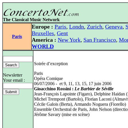
The Classical Music Network
Europe :
Paris
,
Londn
,
Zurich
,
Geneva
,
S
Bruxelles
,
Gent
Paris
America :
New York
,
San Francisco
,
Mon
WORLD
Soirée d’exception
Paris
Newsletter
Opéra Comique
Your email :
06/07/2006 - et 9, 11, 13, 15, 17 juin 2006
Gioacchino Rossini :
Le Barbier de Séville
Jean-François Lapointe (Figaro), Delphine Haidan (
Michel Trempont (Bartolo), Florian Laconi (Almavi
Cécile Galois (Berta), Armando Noguera (Fiorello)
Ensemble Orchestral de Paris, John Nelson (directio
Jérôme Savary (mise en scène)