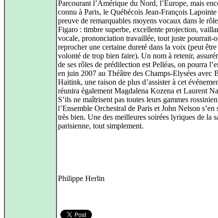
Parcourant l’Amérique du Nord, l’Europe, mais enc
connu à Paris, le Québécois Jean-François Lapointe 
preuve de remarquables moyens vocaux dans le rôle
Figaro : timbre superbe, excellente projection, vaill
vocale, prononciation travaillée, tout juste pourrait-o
reprocher une certaine dureté dans la voix (peut être
volonté de trop bien faire). Un nom à retenir, assur
de ses rôles de prédilection est Pelléas, on pourra l’
en juin 2007 au Théâtre des Champs-Elysées avec 
Haitink, une raison de plus d’assister à cet événemen
réunira également Magdalena Kozena et Laurent Na
S’ils ne maîtrisent pas toutes leurs gammes rossinien
l’Ensemble Orchestral de Paris et John Nelson s’en 
très bien. Une des meilleures soirées lyriques de la s
parisienne, tout simplement.
Philippe Herlin