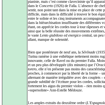
pianiste, mais c’est comme claveciniste qu’il apparais
dans le
Concerto
(1926) de Falla. L’absence de chef 
sentir, non point tant dans la mise en place de cette p
difficile, mais dans la difficulté à trouver le bon équi
entre le soliste et les cinq instruments accompagnate
dans la hiérarchisation insuffisante des différentes v
étant, on apprécie les cordes tour à tour râpeuses et 
ainsi que la belle réussite des mouvements extrêmes
le vaste
Lento giubiloso ed energico
central, un peu 
allant, manque de solennité.
Bien que postérieure de neuf ans, la
Sérénade
(1935
Turina ramène à une esthétique nettement moins rug
innovante, celle de Ravel ou du premier Falla. Moi
et un peu plus développée (dix minutes) que l’
Oraci
torero
, elle n’en présente pas moins des caractéristiq
proches, à commencer par la liberté de la forme – un
alternant de manière irrégulière avec des couplets – e
grande subtilité de l’écriture pour les cordes, sollicit
fortement les aigus du premier violon – rien moins q
«supersoliste» Ann-Estelle Médouze.
Les amples extraits du deuxième ordre (
L’Espagnol