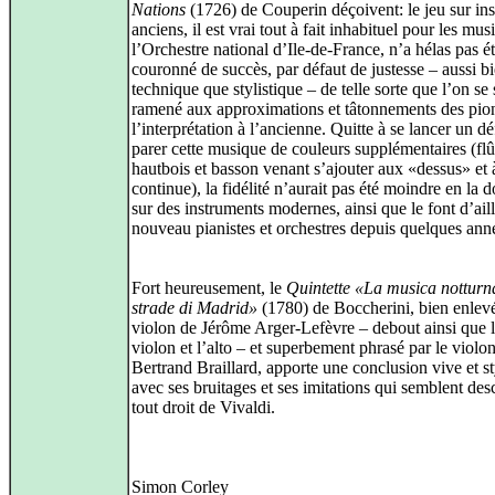
Nations
(1726) de Couperin déçoivent: le jeu sur in
anciens, il est vrai tout à fait inhabituel pour les mus
l’Orchestre national d’Ile-de-France, n’a hélas pas é
couronné de succès, par défaut de justesse – aussi b
technique que stylistique – de telle sorte que l’on se 
ramené aux approximations et tâtonnements des pio
l’interprétation à l’ancienne. Quitte à se lancer un déf
parer cette musique de couleurs supplémentaires (flû
hautbois et basson venant s’ajouter aux «dessus» et 
continue), la fidélité n’aurait pas été moindre en la 
sur des instruments modernes, ainsi que le font d’ail
nouveau pianistes et orchestres depuis quelques ann
Fort heureusement, le
Quintette «La musica notturna
strade di Madrid»
(1780) de Boccherini, bien enlevé
violon de Jérôme Arger-Lefèvre – debout ainsi que 
violon et l’alto – et superbement phrasé par le violo
Bertrand Braillard, apporte une conclusion vive et st
avec ses bruitages et ses imitations qui semblent de
tout droit de Vivaldi.
Simon Corley