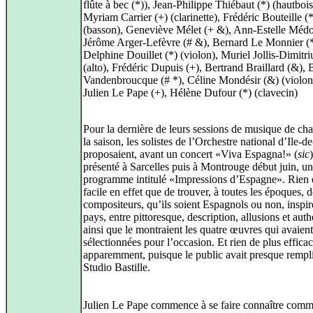
flûte à bec (*)), Jean-Philippe Thiébaut (*) (hautbois
Myriam Carrier (+) (clarinette), Frédéric Bouteille (*
(basson), Geneviève Mélet (+ &), Ann-Estelle Médo
Jérôme Arger-Lefèvre (# &), Bernard Le Monnier (*
Delphine Douillet (*) (violon), Muriel Jollis-Dimitri
(alto), Frédéric Dupuis (+), Bertrand Braillard (&),
Vandenbroucque (# *), Céline Mondésir (&) (violonc
Julien Le Pape (+), Hélène Dufour (*) (clavecin)
Pour la dernière de leurs sessions de musique de ch
la saison, les solistes de l’Orchestre national d’Ile-d
proposaient, avant un concert «Viva Espagna!» (
sic
présenté à Sarcelles puis à Montrouge début juin, un
programme intitulé «Impressions d’Espagne». Rien 
facile en effet que de trouver, à toutes les époques, 
compositeurs, qu’ils soient Espagnols ou non, inspir
pays, entre pittoresque, description, allusions et authe
ainsi que le montraient les quatre œuvres qui avaient
sélectionnées pour l’occasion. Et rien de plus efficac
apparemment, puisque le public avait presque rempli
Studio Bastille.
Julien Le Pape commence à se faire connaître com