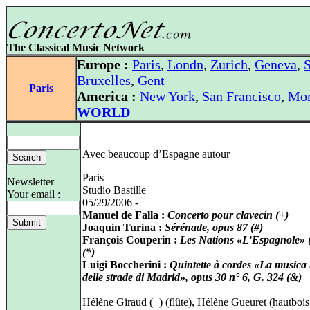
The Classical Music Network
Europe :
Paris
,
Londn
,
Zurich
,
Geneva
,
S
Bruxelles
,
Gent
Paris
America :
New York
,
San Francisco
,
Mon
WORLD
Avec beaucoup d’Espagne autour
Paris
Newsletter
Studio Bastille
Your email :
05/29/2006 -
Manuel de Falla :
Concerto pour clavecin (+)
Joaquin Turina :
Sérénade, opus 87 (#)
François Couperin :
Les Nations «L’Espagnole» (
(*)
Luigi Boccherini :
Quintette à cordes «La musica
delle strade di Madrid», opus 30 n° 6, G. 324 (&)
Hélène Giraud (+) (flûte), Hélène Gueuret (hautbois