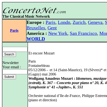
The Classical Music Network
Europe :
Paris
,
Londn
,
Zurich
,
Geneva
,
S
Bruxelles
,
Gent
Paris
America :
New York
,
San Francisco
,
Mon
WORLD
Et encore Mozart
Paris
Newsletter
Fontainebleau
Your email :
05/12/2006 - et 14 (Saint-Maurice), 19 (Sèvres)* et
(Gagny) mai 2006
Wolfgang Amadeus Mozart :
Idomeneo, musique 
(extrait), K. 367 – Concerto pour piano n° 20, K. 
Symphonie n° 41 «Jupiter», K. 551
Orchestre national d’Ile-de-France, Philippe Entrem
(piano et direction)