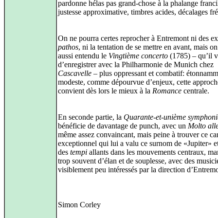
pardonne hélas pas grand-chose à la phalange franci
justesse approximative, timbres acides, décalages fr
On ne pourra certes reprocher à Entremont ni des e
pathos
, ni la tentation de se mettre en avant, mais o
aussi entendu le
Vingtième concerto
(1785) – qu’il v
d’enregistrer avec la Philharmonie de Munich chez
Cascavelle
– plus oppressant et combatif: étonnamm
modeste, comme dépourvue d’enjeux, cette approch
convient dès lors le mieux à la
Romance
centrale.
En seconde partie, la
Quarante-et-unième symphoni
bénéficie de davantage de punch, avec un
Molto all
même assez convaincant, mais peine à trouver ce ca
exceptionnel qui lui a valu ce surnom de «Jupiter» e
des
tempi
allants dans les mouvements centraux, m
trop souvent d’élan et de souplesse, avec des musici
visiblement peu intéressés par la direction d’Entrem
Simon Corley