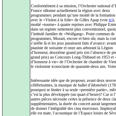
Conformément à sa mission, l’Orchestre national d’I
France sillonne actuellement la région avec deux
programmes: pendant qu’une moitié de la formation
avec le «Violon à la folie» de Gilles Apap (voir
ici
),
moitié «tourne» à quatre reprises avec Philippe Ent
dans un registre nettement plus conventionnel, quoi
l’intitulé familier de «Wolfgang». Point commun de
programmes, Mozart, encore et bien sûr, mais la co
s’arrête là et les jeux paraissent faits d’avance: avan
pianiste de soixante et onze ans arborant la Légion
d’honneur, deuxième grand prix (en l’absence de pr
grand prix) au Concours Long-Thibaud en 1953 et 
d’honneur à vie» de l’Orchestre de chambre de Vien
le violoniste iconoclaste de quarante-deux ans. Voire
Intéressante idée que de proposer, avant deux œuvre
célébrissimes, la musique de ballet d’
Idoménée
(178
pourquoi se limiter à sa seule «première partie», mê
c’est la plus développée (un quart d’heure)? Car si l
autres pièces nécessite certes la présence de deux cla
supplémentaires, la durée du concert aurait largeme
de donner l’intégralité des cinq morceaux. Impitoyab
elle est mate, l’acoustique de l’Espace loisirs de Sèv