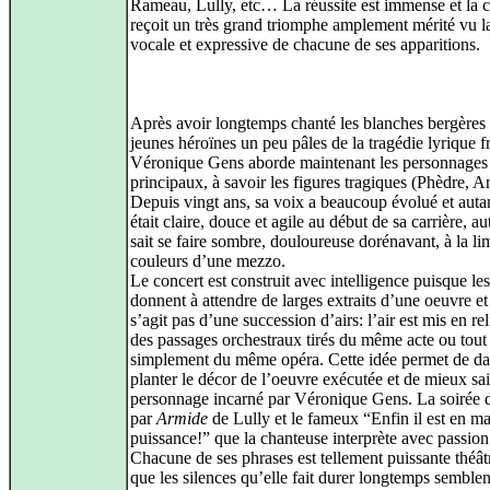
Rameau, Lully, etc… La réussite est immense et la 
reçoit un très grand triomphe amplement mérité vu la
vocale et expressive de chacune de ses apparitions.
Après avoir longtemps chanté les blanches bergères 
jeunes héroïnes un peu pâles de la tragédie lyrique f
Véronique Gens aborde maintenant les personnages
principaux, à savoir les figures tragiques (Phèdre,
Depuis vingt ans, sa voix a beaucoup évolué et autan
était claire, douce et agile au début de sa carrière, au
sait se faire sombre, douloureuse dorénavant, à la li
couleurs d’une mezzo.
Le concert est construit avec intelligence puisque les 
donnent à attendre de larges extraits d’une oeuvre et 
s’agit pas d’une succession d’airs: l’air est mis en rel
des passages orchestraux tirés du même acte ou tout
simplement du même opéra. Cette idée permet de d
planter le décor de l’oeuvre exécutée et de mieux sais
personnage incarné par Véronique Gens. La soirée 
par
Armide
de Lully et le fameux “Enfin il est en m
puissance!” que la chanteuse interprète avec passion
Chacune de ses phrases est tellement puissante théâ
que les silences qu’elle fait durer longtemps semblen