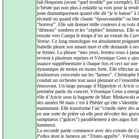
fait éloquents (avant “quel trouble” par exemple). El
n’hésite pas non plus à enlaidir sa voix pour la rendr
juste dramatiquement quand elle dit “je le haïsse” à l
récitatif ou quand elle chante “épouvantable” ou bie
“horreur”. Elle sait donner mille couleurs à sa voix 
“démons” sombres et les “zéphirs” lumineux. Elle s
ensuite vers Campa le temps d’un air extrait du
Carn
Venise
. Ce long monologue est absolument poignant
Isabelle pleure son amant mort et elle demande à se
se fermer. La phrase “mes yeux, fermez-vous à jama
revient à plusieurs reprises et Véronique Gens y ajo
nuance supplémentaire à chaque fois et ceci sur une
dynamique de moins en moins forte. Elle effectue au
douloureux crescendo sur les “larmes”. Christophe 
conduit un orchestre tout aussi pleurant et l’ensemble
émouvant. Un large passage d’
Hippolyte et Aricie
co
première partie du concert. Véronique Gens a enregi
rôle d’Aricie sous la baguette de Marc Minkowski a
des années 90 mais c’est à Phèdre qu’elle s’identifie
maintenant. Elle transforme l’air “cruelle mère des 
en une sorte de prière où elle peut dévoiler des grav
somptueux (“grâces”) parallèlement à des aigus fort
lumineux.
La seconde partie commence avec des extraits de
Ca
Pollux
dont le fameux air “Tristes apprêts”. Véroni