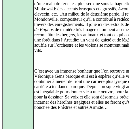
d’une main de fer et est plus sec que sous la baguett
Minkowski: des accents brusques et agressifs, à-cou
clavecin, etc…Au milieu de la deuxième partie, il r
Mondonville, compositeur qu’il a contribué à redéco
travers des enregistrements. Il joue ici des extraits d
de Paphos
de manière très imagée et on peut aiséme
reconnaître les bergers, les animaux et tout ce qui 
une forêt dans l’Arcadie: un vent de gaieté et de lég
souffle sur l’orchestre et les violons se montrent mal
vifs.
C’est avec un immense bonheur que l’on retrouve u
Véronique Gens baroque et il est à espérer qu’elle v
continuer à mener de front une carrière plus lyrique 
carrière à tendance baroque. Depuis presque vingt an
est inégalable pour donner vie à une oeuvre, pour la 
pour la dessiner. Sa voix et elle sont désormais prêt
incarner des héroïnes tragiques et elles ne feront qu
bouchée des Phèdres et autres Armide…