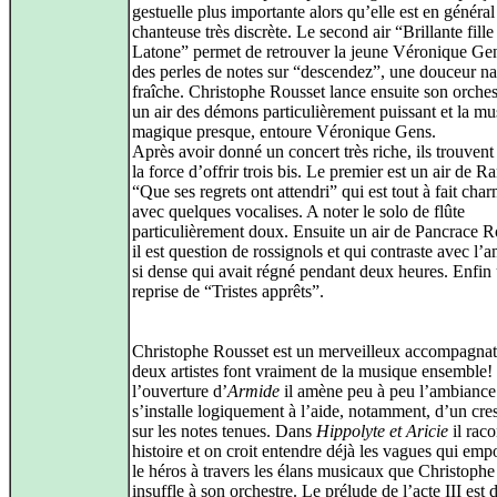
gestuelle plus importante alors qu’elle est en généra
chanteuse très discrète. Le second air “Brillante fille
Latone” permet de retrouver la jeune Véronique Ge
des perles de notes sur “descendez”, une douceur na
fraîche. Christophe Rousset lance ensuite son orches
un air des démons particulièrement puissant et la mu
magique presque, entoure Véronique Gens.
Après avoir donné un concert très riche, ils trouvent
la force d’offrir trois bis. Le premier est un air de 
“Que ses regrets ont attendri” qui est tout à fait cha
avec quelques vocalises. A noter le solo de flûte
particulièrement doux. Ensuite un air de Pancrace 
il est question de rossignols et qui contraste avec l’
si dense qui avait régné pendant deux heures. Enfin
reprise de “Tristes apprêts”.
Christophe Rousset est un merveilleux accompagnat
deux artistes font vraiment de la musique ensemble
l’ouverture d’
Armide
il amène peu à peu l’ambiance 
s’installe logiquement à l’aide, notamment, d’un cr
sur les notes tenues. Dans
Hippolyte et Aricie
il rac
histoire et on croit entendre déjà les vagues qui emp
le héros à travers les élans musicaux que Christoph
insuffle à son orchestre. Le prélude de l’acte III est d