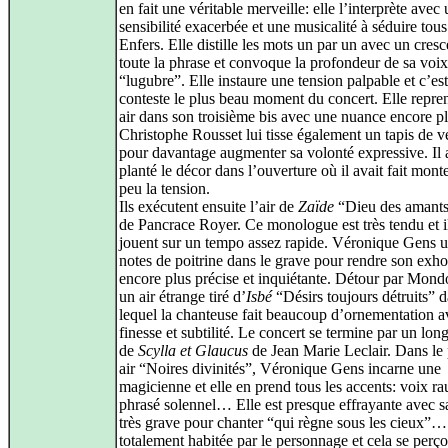
en fait une véritable merveille: elle l’interprète avec
sensibilité exacerbée et une musicalité à séduire tous
Enfers. Elle distille les mots un par un avec un cres
toute la phrase et convoque la profondeur de sa voix
“lugubre”. Elle instaure une tension palpable et c’es
conteste le plus beau moment du concert. Elle repre
air dans son troisième bis avec une nuance encore pl
Christophe Rousset lui tisse également un tapis de v
pour davantage augmenter sa volonté expressive. Il 
planté le décor dans l’ouverture où il avait fait mont
peu la tension.
Ils exécutent ensuite l’air de
Zaïde
“Dieu des amants 
de Pancrace Royer. Ce monologue est très tendu et il
jouent sur un tempo assez rapide. Véronique Gens u
notes de poitrine dans le grave pour rendre son exho
encore plus précise et inquiétante. Détour par Mondo
un air étrange tiré d’
Isbé
“Désirs toujours détruits” 
lequel la chanteuse fait beaucoup d’ornementation a
finesse et subtilité. Le concert se termine par un long
de
Scylla et Glaucus
de Jean Marie Leclair. Dans le
air “Noires divinités”, Véronique Gens incarne une
magicienne et elle en prend tous les accents: voix ra
phrasé solennel… Elle est presque effrayante avec s
très grave pour chanter “qui règne sous les cieux”… 
totalement habitée par le personnage et cela se perçoi