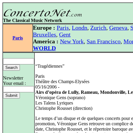
The Classical Music Network
Europe :
Paris
,
Londn
,
Zurich
,
Geneva
,
S
Bruxelles
,
Gent
Paris
America :
New York
,
San Francisco
,
Mon
WORLD
“Tragédiennes”
Paris
Newsletter
Théâtre des Champs-Elysées
Your email :
05/16/2006 -
Airs d’opéra de Lully, Rameau, Mondonville, L
Véronique Gens (soprano)
Les Talens Lyriques
Christophe Rousset (direction)
Le temps d’un disque et de quelques concerts pour en
promotion, Véronique Gens retrouve un complice d
date, Christophe Rousset, et le répertoire baroque a