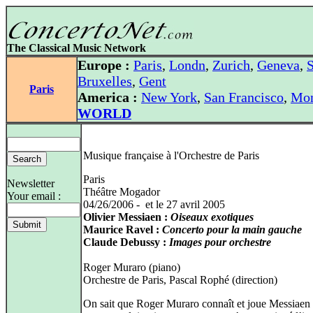
The Classical Music Network
Europe :
Paris
,
Londn
,
Zurich
,
Geneva
,
S
Bruxelles
,
Gent
Paris
America :
New York
,
San Francisco
,
Mon
WORLD
Musique française à l'Orchestre de Paris
Paris
Newsletter
Théâtre Mogador
Your email :
04/26/2006 - et le 27 avril 2005
Olivier Messiaen :
Oiseaux exotiques
Maurice Ravel :
Concerto pour la main gauche
Claude Debussy :
Images pour orchestre
Roger Muraro (piano)
Orchestre de Paris, Pascal Rophé (direction)
On sait que Roger Muraro connaît et joue Messiae