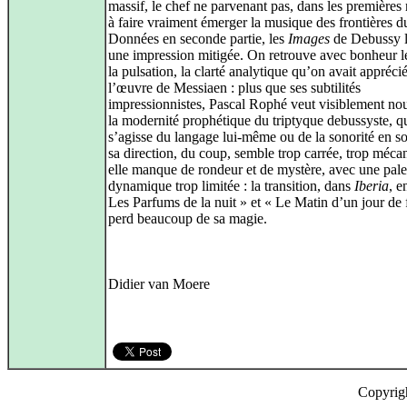
massif, le chef ne parvenant pas, dans les premières
à faire vraiment émerger la musique des frontières du
Données en seconde partie, les
Images
de Debussy l
une impression mitigée. On retrouve avec bonheur l
la pulsation, la clarté analytique qu’on avait appréci
l’œuvre de Messiaen : plus que ses subtilités
impressionnistes, Pascal Rophé veut visiblement nou
la modernité prophétique du triptyque debussyste, qu
s’agisse du langage lui-même ou de la sonorité en so
sa direction, du coup, semble trop carrée, trop méca
elle manque de rondeur et de mystère, avec une pale
dynamique trop limitée : la transition, dans
Iberia
, e
Les Parfums de la nuit » et « Le Matin d’un jour de f
perd beaucoup de sa magie.
Didier van Moere
Copyrig