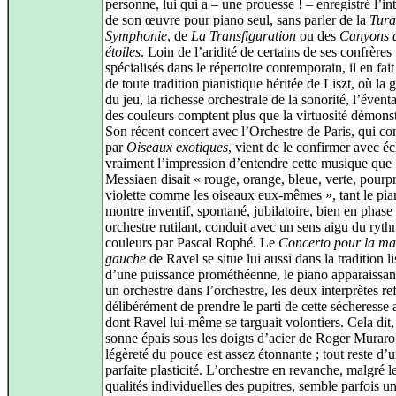
personne, lui qui a – une prouesse ! – enregistré l’int
de son œuvre pour piano seul, sans parler de la
Tura
Symphonie
, de
La Transfiguration
ou des
Canyons 
étoiles
. Loin de l’aridité de certains de ses confrères
spécialisés dans le répertoire contemporain, il en fait 
de toute tradition pianistique héritée de Liszt, où la 
du jeu, la richesse orchestrale de la sonorité, l’éventai
des couleurs comptent plus que la virtuosité démonst
Son récent concert avec l’Orchestre de Paris, qui c
par
Oiseaux exotiques
, vient de le confirmer avec éc
vraiment l’impression d’entendre cette musique que
Messiaen disait « rouge, orange, bleue, verte, pourpr
violette comme les oiseaux eux-mêmes », tant le pian
montre inventif, spontané, jubilatoire, bien en phase
orchestre rutilant, conduit avec un sens aigu du ryth
couleurs par Pascal Rophé. Le
Concerto pour la ma
gauche
de Ravel se situe lui aussi dans la tradition li
d’une puissance prométhéenne, le piano apparaiss
un orchestre dans l’orchestre, les deux interprètes re
délibérément de prendre le parti de cette sécheresse 
dont Ravel lui-même se targuait volontiers. Cela dit,
sonne épais sous les doigts d’acier de Roger Muraro
légèreté du pouce est assez étonnante ; tout reste d’
parfaite plasticité. L’orchestre en revanche, malgré l
qualités individuelles des pupitres, semble parfois u