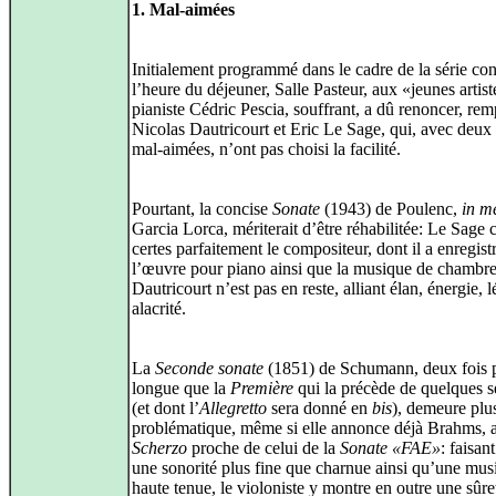
1. Mal-aimées
Initialement programmé dans le cadre de la série co
l’heure du déjeuner, Salle Pasteur, aux «jeunes artist
pianiste Cédric Pescia, souffrant, a dû renoncer, rem
Nicolas Dautricourt et Eric Le Sage, qui, avec deux
mal-aimées, n’ont pas choisi la facilité.
Pourtant, la concise
Sonate
(1943) de Poulenc,
in m
Garcia Lorca, mériterait d’être réhabilitée: Le Sage 
certes parfaitement le compositeur, dont il a enregist
l’œuvre pour piano ainsi que la musique de chambre
Dautricourt n’est pas en reste, alliant élan, énergie, l
alacrité.
La
Seconde sonate
(1851) de Schumann, deux fois 
longue que la
Première
qui la précède de quelques 
(et dont l’
Allegretto
sera donné en
bis
), demeure plu
problématique, même si elle annonce déjà Brahms, 
Scherzo
proche de celui de la
Sonate «FAE»
: faisan
une sonorité plus fine que charnue ainsi qu’une musi
haute tenue, le violoniste y montre en outre une sûre