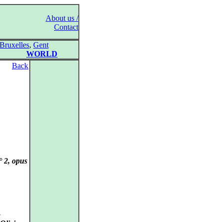
About us /
Contact
Bruxelles
,
Gent
WORLD
Back
° 2, opus
o