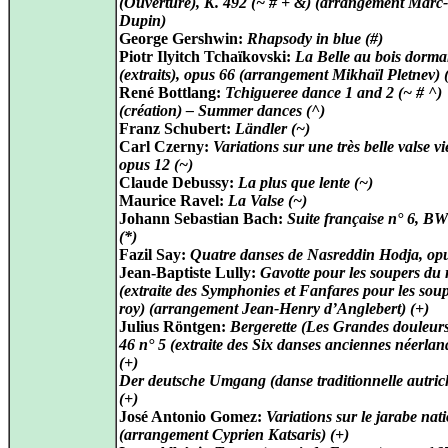
(Ouverture), K. 492 (~ # + &) (arrangement Marc-
Dupin)
George Gershwin:
Rhapsody in blue (#)
Piotr Ilyitch Tchaïkovski:
La Belle au bois dorma
(extraits), opus 66 (arrangement Mikhaïl Pletnev) 
René Bottlang:
Tchigueree dance 1 and 2 (~ # ^)
(création) – Summer dances (^)
Franz Schubert:
Ländler (~)
Carl Czerny:
Variations sur une très belle valse v
opus 12 (~)
Claude Debussy:
La plus que lente (~)
Maurice Ravel:
La Valse (~)
Johann Sebastian Bach:
Suite française n° 6, B
(*)
Fazil Say:
Quatre danses de Nasreddin Hodja, opu
Jean-Baptiste Lully:
Gavotte pour les soupers du 
(extraite des Symphonies et Fanfares pour les sou
roy) (arrangement Jean-Henry d’Anglebert) (+)
Julius Röntgen:
Bergerette (Les Grandes douleurs
46 n° 5 (extraite des Six danses anciennes néerlan
(+)
Der deutsche Umgang (danse traditionnelle autric
(+)
José Antonio Gomez:
Variations sur le jarabe nat
(arrangement Cyprien Katsaris) (+)