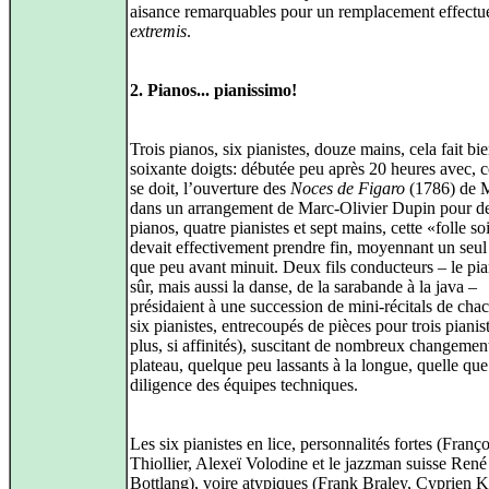
aisance remarquables pour un remplacement effect
extremis
.
2. Pianos... pianissimo!
Trois pianos, six pianistes, douze mains, cela fait bi
soixante doigts: débutée peu après 20 heures avec, 
se doit, l’ouverture des
Noces de Figaro
(1786) de M
dans un arrangement de Marc-Olivier Dupin pour d
pianos, quatre pianistes et sept mains, cette «folle so
devait effectivement prendre fin, moyennant un seul 
que peu avant minuit. Deux fils conducteurs – le pia
sûr, mais aussi la danse, de la sarabande à la java –
présidaient à une succession de mini-récitals de cha
six pianistes, entrecoupés de pièces pour trois pianis
plus, si affinités), suscitant de nombreux changemen
plateau, quelque peu lassants à la longue, quelle que 
diligence des équipes techniques.
Les six pianistes en lice, personnalités fortes (Franço
Thiollier, Alexeï Volodine et le jazzman suisse René
Bottlang), voire atypiques (Frank Braley, Cyprien Ka