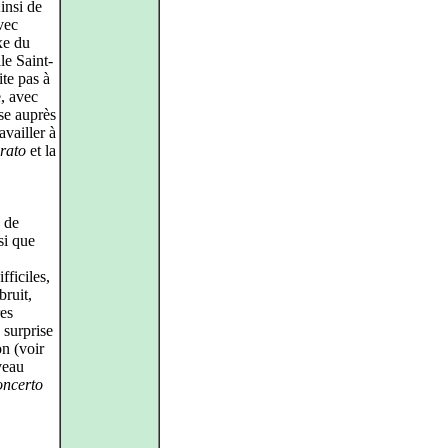
Ainsi de
vec
xe du
le Saint-
ite pas à
e, avec
se auprès
availler à
brato
et la
s de
si que
fficiles,
bruit,
res
 surprise
n (voir
veau
ncerto