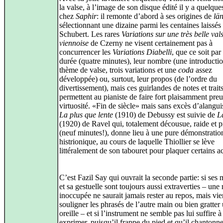
la valse, à l’image de son disque édité il y a quelqu
chez
Saphir
: il remonte d’abord à ses origines de
lä
sélectionnant une dizaine parmi les centaines laissés
Schubert. Les rares
Variations sur une très belle val
viennoise
de Czerny ne visent certainement pas à
concurrencer les
Variations Diabelli
, que ce soit par
durée (quatre minutes), leur nombre (une introductio
thème de valse, trois variations et une
coda
assez
développée) ou, surtout, leur propos (de l’ordre du
divertissement), mais ces guirlandes de notes et trait
permettent au pianiste de faire fort plaisamment pre
virtuosité. «Fin de siècle» mais sans excès d’alangu
La plus que lente
(1910) de Debussy est suivie de
L
(1920) de Ravel qui, totalement décousue, raide et p
(neuf minutes!), donne lieu à une pure démonstratio
histrionique, au cours de laquelle Thiollier se lève
littéralement de son tabouret pour plaquer certains a
C’est Fazil Say qui ouvrait la seconde partie: si ses
et sa gestuelle sont toujours aussi extraverties – une
inoccupée ne saurait jamais rester au repos, mais vie
souligner les phrasés de l’autre main ou bien gratter
oreille – et si l’instrument ne semble pas lui suffire à
exprimer, puisqu’il frappe du pied et qu’il chantonn