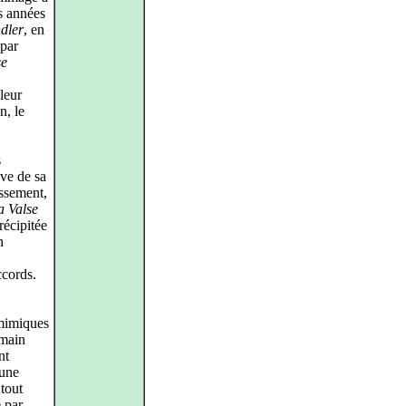
es années
ndler
, en
 par
se
 leur
n, le
s
uve de sa
issement,
a Valse
récipitée
n
ccords.
 mimiques
 main
nt
 une
 tout
e par