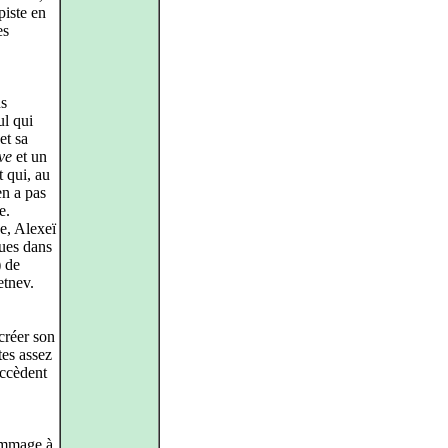
piste en
es
ns
ul qui
et sa
ve
et un
 qui, au
en a pas
e.
he, Alexeï
ques dans
 de
etnev.
 créer son
tes assez
uccèdent
hommage à