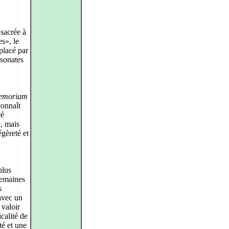
nsacrée à
es», le
placé par
 sonates
emoriam
connaît
ré
, mais
égèreté et
plus
semaines
s
avec un
t valoir
calité de
té et une