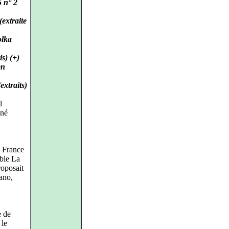
5 n° 2
extraite
olka
s) (+)
en
extraits)
l
ené
o France
ble La
oposait
ano,
e de
 le