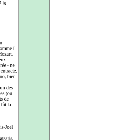
ué
in
en
comme il
ozart,
eux
irée» ne
entracte,
no, bien
cun des
tes (ou
ts de
fût la
is-Joël
tsaris,