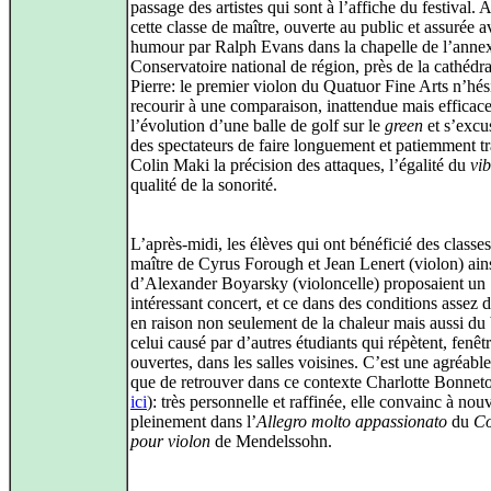
passage des artistes qui sont à l’affiche du festival. 
cette classe de maître, ouverte au public et assurée a
humour par Ralph Evans dans la chapelle de l’anne
Conservatoire national de région, près de la cathédra
Pierre: le premier violon du Quatuor Fine Arts n’hés
recourir à une comparaison, inattendue mais efficac
l’évolution d’une balle de golf sur le
green
et s’excu
des spectateurs de faire longuement et patiemment tr
Colin Maki la précision des attaques, l’égalité du
vi
qualité de la sonorité.
L’après-midi, les élèves qui ont bénéficié des classe
maître de Cyrus Forough et Jean Lenert (violon) ain
d’Alexander Boyarsky (violoncelle) proposaient un
intéressant concert, et ce dans des conditions assez di
en raison non seulement de la chaleur mais aussi du 
celui causé par d’autres étudiants qui répètent, fenêt
ouvertes, dans les salles voisines. C’est une agréable
que de retrouver dans ce contexte Charlotte Bonneto
ici
): très personnelle et raffinée, elle convainc à nou
pleinement dans l’
Allegro molto appassionato
du
Co
pour violon
de Mendelssohn.