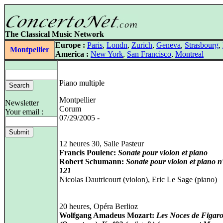
The Classical Music Network
Europe :
Paris
,
Londn
,
Zurich
,
Geneva
,
Strasbourg
,
Montpellier
America :
New York
,
San Francisco
,
Montreal
Piano multiple
Montpellier
Newsletter
Corum
Your email :
07/29/2005 -
12 heures 30, Salle Pasteur
Francis Poulenc:
Sonate pour violon et piano
Robert Schumann:
Sonate pour violon et piano n
121
Nicolas Dautricourt (violon), Eric Le Sage (piano)
20 heures, Opéra Berlioz
Wolfgang Amadeus Mozart:
Les Noces de Figar