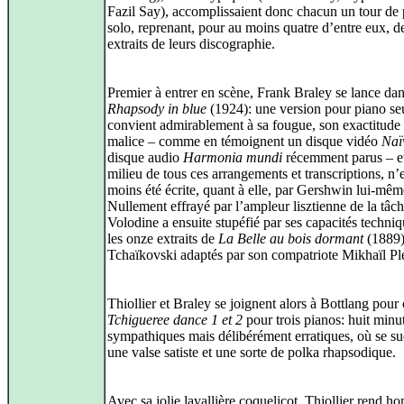
Fazil Say), accomplissaient donc chacun un tour de 
solo, reprenant, pour au moins quatre d’entre eux, d
extraits de leurs discographie.
Premier à entrer en scène, Frank Braley se lance da
Rhapsody in blue
(1924): une version pour piano se
convient admirablement à sa fougue, son exactitude 
malice – comme en témoignent un disque vidéo
Naï
disque audio
Harmonia mundi
récemment parus – et
milieu de tous ces arrangements et transcriptions, n’
moins été écrite, quant à elle, par Gershwin lui-mêm
Nullement effrayé par l’ampleur lisztienne de la tâc
Volodine a ensuite stupéfié par ses capacités techni
les onze extraits de
La Belle au bois dormant
(1889)
Tchaïkovski adaptés par son compatriote Mikhaïl Pl
Thiollier et Braley se joignent alors à Bottlang pour
Tchigueree dance 1 et 2
pour trois pianos: huit minu
sympathiques mais délibérément erratiques, où se s
une valse satiste et une sorte de polka rhapsodique.
Avec sa jolie lavallière coquelicot, Thiollier rend 