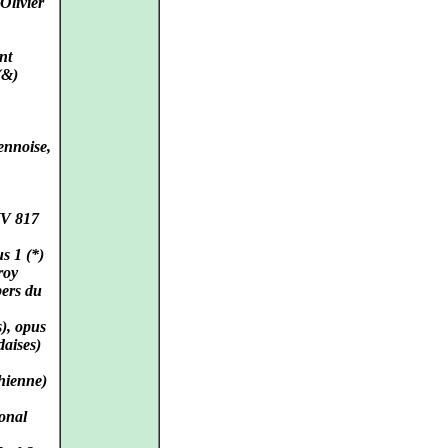
Olivier
nt
(&)
iennoise,
WV 817
s 1 (*)
roy
pers du
), opus
daises)
hienne)
ional