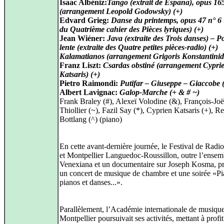
Isaac Albéniz:
Tango (extrait de Espana), opus 16
(arrangement Leopold Godowsky) (+)
Edvard Grieg:
Danse du printemps, opus 47 n° 6 (
du Quatrième cahier des Pièces lyriques) (+)
Jean Wiéner:
Java (extraite des Trois danses) – P
lente (extraite des Quatre petites pièces-radio) (+)
Kalamatianos (arrangement Grigoris Konstantinidi
Franz Liszt:
Csardas obstiné (arrangement Cypri
Katsaris) (+)
Pietro Raimondi:
Putifar – Giuseppe – Giaccobe (
Albert Lavignac:
Galop-Marche (+ & # ~)
Frank Braley (#), Alexeï Volodine (&), François-Joë
Thiollier (~), Fazil Say (*), Cyprien Katsaris (+), R
Bottlang (^) (piano)
En cette avant-dernière journée, le Festival de Radi
et Montpellier Languedoc-Roussillon, outre l’ensem
Venexiana et un documentaire sur Joseph Kosma, pr
un concert de musique de chambre et une soirée «Pi
pianos et danses...».
Parallèlement, l’Académie internationale de musiqu
Montpellier poursuivait ses activités, mettant à profit