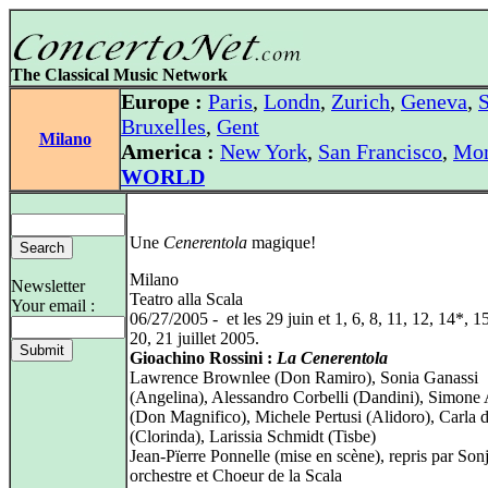
The Classical Music Network
Europe :
Paris
,
Londn
,
Zurich
,
Geneva
,
S
Bruxelles
,
Gent
Milano
America :
New York
,
San Francisco
,
Mon
WORLD
Une
Cenerentola
magique!
Milano
Newsletter
Teatro alla Scala
Your email :
06/27/2005 - et les 29 juin et 1, 6, 8, 11, 12, 14*, 1
20, 21 juillet 2005.
Gioachino Rossini :
La Cenerentola
Lawrence Brownlee (Don Ramiro), Sonia Ganassi
(Angelina), Alessandro Corbelli (Dandini), Simone
(Don Magnifico), Michele Pertusi (Alidoro), Carla 
(Clorinda), Larissia Schmidt (Tisbe)
Jean-Pïerre Ponnelle (mise en scène), repris par Sonj
orchestre et Choeur de la Scala