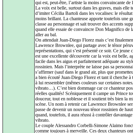
qui est, peut-être, l’artiste la moins convaincante de l
La voix est belle, surtout dans les graves, mais elle t
d’imiter Cécilia Bartoli dans les vocalises: le résultat
moins brillant. La chanteuse apporte toutefois une g
classe au personnage et sait trouver des accents supp
quand elle essaie de convaincre Don Magnifico de la
aller au bal.
On attendait Juan-Diego Florez mais c’est finalemen
Lawrence Brownlee, qui partage avec le ténor péruv
représentations, qui s’est présenté ce soir. Ce jeune 
est une excellente découverte car la voix est belle, ag
facile dans les aigus et parfaitement adéquate au styl
rossinien. Mais l’interprète ne laisse pas sa personnal
s’affirmer (sauf dans le grand air, plus que prometteur
a bien écouté Juan-Diego Florez et tant il cherche à 
à lui ressembler (mêmes couleurs sur certaines note
vibrato…). C’est bien dommage car ce chanteur pos
réelles qualités! Scéniquement il campe un Prince to
douceur, tout en noblesse et il soutient très bien la m
scène. Un nom à retenir car Lawrence Brownlee ser
passe de devenir un nouveau ténor rossinien de haut
quand, toutefois, il aura réussi à contrôler davantage
vibrato.
Le couple Alessandro Corbelli-Simone Alaimo fonc
comme toujours à merveille. Ces deux chanteurs ont