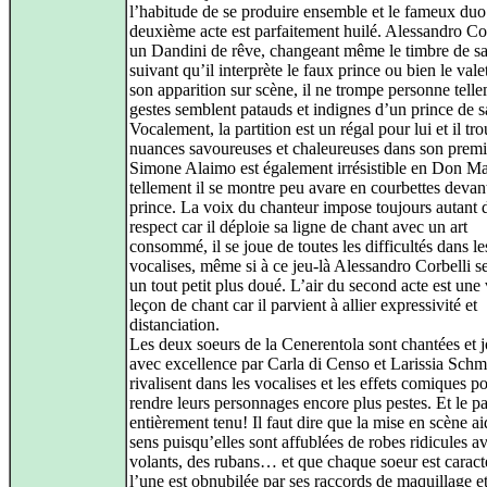
l’habitude de se produire ensemble et le fameux duo
deuxième acte est parfaitement huilé. Alessandro Cor
un Dandini de rêve, changeant même le timbre de s
suivant qu’il interprète le faux prince ou bien le vale
son apparition sur scène, il ne trompe personne tell
gestes semblent patauds et indignes d’un prince de s
Vocalement, la partition est un régal pour lui et il tr
nuances savoureuses et chaleureuses dans son premie
Simone Alaimo est également irrésistible en Don Ma
tellement il se montre peu avare en courbettes devan
prince. La voix du chanteur impose toujours autant 
respect car il déploie sa ligne de chant avec un art
consommé, il se joue de toutes les difficultés dans le
vocalises, même si à ce jeu-là Alessandro Corbelli s
un tout petit plus doué. L’air du second acte est une 
leçon de chant car il parvient à allier expressivité et
distanciation.
Les deux soeurs de la Cenerentola sont chantées et 
avec excellence par Carla di Censo et Larissia Schm
rivalisent dans les vocalises et les effets comiques p
rendre leurs personnages encore plus pestes. Et le pa
entièrement tenu! Il faut dire que la mise en scène a
sens puisqu’elles sont affublées de robes ridicules a
volants, des rubans… et que chaque soeur est caract
l’une est obnubilée par ses raccords de maquillage et