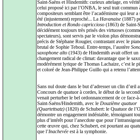
Saint-Saëns et Hindemith: curieux attelage, en vérité
celui proposé ici par l’ONBA, le seul trait commun 
compositeurs semblant être l’académisme qui leur a
été (injustement) reproché... La
Havanaise
(1887) p
Introduction et Rondo capriccioso
(1863) de Saint-S
décidément toujours très prisés des virtuoses (comm
spectateurs), sont servis par le violon plus démonstra
précis de Stéphane Rougier, contrastant avec le pian
brutal de Sophie Teboul. Entre-temps, l’austère
Sona
saxophone alto
(1943) de Hindemith avait offert un
changement radical de climat: davantage que le sa
modérément lyrique de Thomas Lachaize, c’est le pi
et coloré de Jean-Philippe Guillo qui a retenu l’atten
Sans nul doute dans le but d’adresser un clin d’œil 
Concours de quatuor à cordes, le début de la second
venait perturber le bel ordonnancement de ce face-à
Saint-Saëns/Hindemith, avec le
Douzième quatuor
(Quartettsatz)
(1820) de Schubert: le Quatuor de l
démontre un engagement indéniable, témoignant tou
plus d’intérêt pour l’anecdote que pour l’intransigea
cette œuvre qui, chez Schubert, est pourtant au quat
que l’
Inachevée
est à la symphonie.