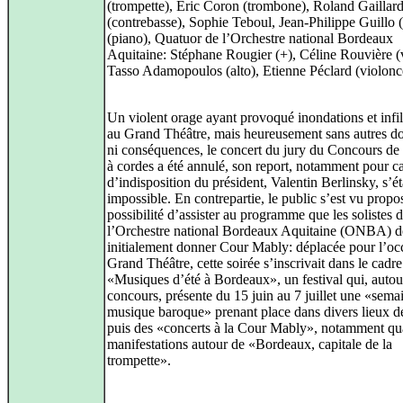
(trompette), Eric Coron (trombone), Roland Gaillar
(contrebasse), Sophie Teboul, Jean-Philippe Guillo 
(piano), Quatuor de l’Orchestre national Bordeaux
Aquitaine: Stéphane Rougier (+), Céline Rouvière (
Tasso Adamopoulos (alto), Etienne Péclard (violonc
Un violent orage ayant provoqué inondations et infil
au Grand Théâtre, mais heureusement sans autres 
ni conséquences, le concert du jury du Concours de
à cordes a été annulé, son report, notamment pour c
d’indisposition du président, Valentin Berlinsky, s’é
impossible. En contrepartie, le public s’est vu propos
possibilité d’assister au programme que les solistes 
l’Orchestre national Bordeaux Aquitaine (ONBA) d
initialement donner Cour Mably: déplacée pour l’oc
Grand Théâtre, cette soirée s’inscrivait dans le cadre
«Musiques d’été à Bordeaux», un festival qui, autou
concours, présente du 15 juin au 7 juillet une «sema
musique baroque» prenant place dans divers lieux de 
puis des «concerts à la Cour Mably», notamment qu
manifestations autour de «Bordeaux, capitale de la
trompette».