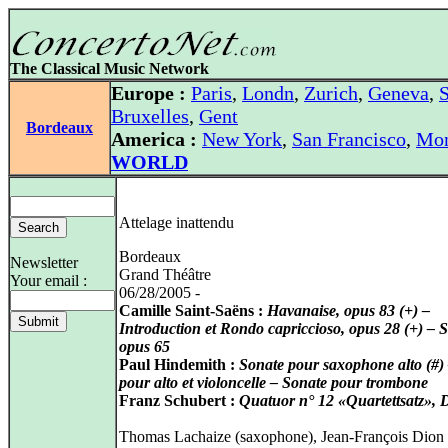
The Classical Music Network
Europe :
Paris
,
Londn
,
Zurich
,
Geneva
,
S
Bruxelles
,
Gent
Bordeaux
America :
New York
,
San Francisco
,
Mon
WORLD
Attelage inattendu
Bordeaux
Newsletter
Grand Théâtre
Your email :
06/28/2005 -
Camille Saint-Saëns :
Havanaise, opus 83 (+) –
Introduction et Rondo capriccioso, opus 28 (+) – S
opus 65
Paul Hindemith :
Sonate pour saxophone alto (#)
pour alto et violoncelle – Sonate pour trombone
Franz Schubert :
Quatuor n° 12 «Quartettsatz», 
Thomas Lachaize (saxophone), Jean-François Dion