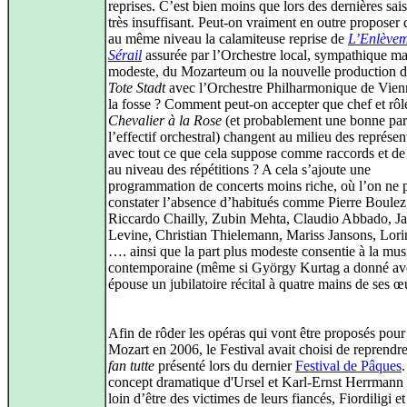
reprises. C’est bien moins que lors des dernières sai
très insuffisant. Peut-on vraiment en outre proposer 
au même niveau la calamiteuse reprise de
L’Enlèvem
Sérail
assurée par l’Orchestre local, sympathique ma
modeste, du Mozarteum ou la nouvelle production 
Tote Stadt
avec l’Orchestre Philharmonique de Vien
la fosse ? Comment peut-on accepter que chef et rôle
Chevalier à la Rose
(et probablement une bonne par
l’effectif orchestral) changent au milieu des représen
avec tout ce que cela suppose comme raccords et de 
au niveau des répétitions ? A cela s’ajoute une
programmation de concerts moins riche, où l’on ne 
constater l’absence d’habitués comme Pierre Boulez
Riccardo Chailly, Zubin Mehta, Claudio Abbado, J
Levine, Christian Thielemann, Mariss Jansons, Lor
…. ainsi que la part plus modeste consentie à la mu
contemporaine (même si György Kurtag a donné av
épouse un jubilatoire récital à quatre mains de ses œ
Afin de rôder les opéras qui vont être proposés pour
Mozart en 2006, le Festival avait choisi de reprendr
fan tutte
présenté lors du dernier
Festival de Pâques
concept dramatique d'Ursel et Karl-Ernst Herrmann 
loin d’être des victimes de leurs fiancés, Fiordiligi et