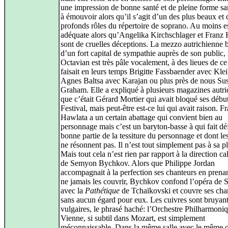
une impression de bonne santé et de pleine forme sa
à émouvoir alors qu’il s’agit d’un des plus beaux et 
profonds rôles du répertoire de soprano. Au moins es
adéquate alors qu’Angelika Kirchschlager et Franz
sont de cruelles déceptions. La mezzo autrichienne 
d’un fort capital de sympathie auprès de son public,
Octavian est très pâle vocalement, à des lieues de c
faisait en leurs temps Brigitte Fassbaender avec Klei
Agnes Baltsa avec Karajan ou plus près de nous Su
Graham. Elle a expliqué à plusieurs magazines autri
que c’était Gérard Mortier qui avait bloqué ses débu
Festival, mais peut-être est-ce lui qui avait raison. F
Hawlata a un certain abattage qui convient bien au
personnage mais c’est un baryton-basse à qui fait dé
bonne partie de la tessiture du personnage et dont le
ne résonnent pas. Il n’est tout simplement pas à sa p
Mais tout cela n’est rien par rapport à la direction c
de Semyon Bychkov. Alors que Philippe Jordan
accompagnait à la perfection ses chanteurs en prena
ne jamais les couvrir, Bychkov confond l’opéra de S
avec la
Pathétique
de Tchaïkovski et couvre ses cha
sans aucun égard pour eux. Les cuivres sont bruyant
vulgaires, le phrasé haché: l’Orchestre Philharmoni
Vienne, si subtil dans Mozart, est simplement
méconnaissable. Dans la même salle avec le même o