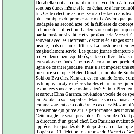
Dorabella sont au courant du pari avec Don Alfonso
sont pas dupes même si le jeu échappe à leur contrôl
fin. Cette relecture astucieuse marche bien dans les 
plus comiques du premier acte mais s’avère quelque
inadaptée au second acte, où la faiblesse du concept
la limite de la direction d’acteurs ne sont que trop co
par la musique si subtile et si profonde de Mozart.
souvent avec les Herrmann, décor et éclairages sont 
beauté, mais cela ne suffit pas. La musique est en r
magistralement servie. Les quatre jeunes chanteurs 
merveilleusement équilibrés, et bien différentiés par 
leurs glorieux aînés. Thomas Allen a un peu perdu d
ligne de chant légendaire, mais il sait imposer une s
présence scénique. Helen Donath, inoubliable Soph
Solti ou Eva chez Karajan, est en grande forme : un
technique, un style irréprochables et un timbre qui a
les années sans être le moins altéré. Saimir Pirgu en
et surtout Elina Garanca, révélation vocale de ce spe
en Dorabella sont superbes. Mais le succès musical v
comme souvent cela doit être le cas chez Mozart, d’u
d’ensemble qui prime sur la performance des individ
Cette magie ne serait possible si l’ensemble n’était 
la direction d’un grand chef. Les Parisiens avaient d
apprécier les qualités de Philippe Jordan en tant que
d’opéra au Châtelet pour la reprise de
Hänsel et Gre