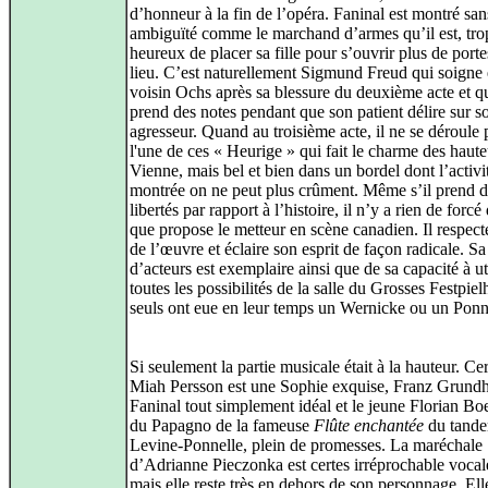
d’honneur à la fin de l’opéra. Faninal est montré san
ambiguïté comme le marchand d’armes qu’il est, tro
heureux de placer sa fille pour s’ouvrir plus de port
lieu. C’est naturellement Sigmund Freud qui soigne
voisin Ochs après sa blessure du deuxième acte et qu
prend des notes pendant que son patient délire sur s
agresseur. Quand au troisième acte, il ne se déroule
l'une de ces « Heurige » qui fait le charme des haute
Vienne, mais bel et bien dans un bordel dont l’activit
montrée on ne peut plus crûment. Même s’il prend d
libertés par rapport à l’histoire, il n’y a rien de forcé
que propose le metteur en scène canadien. Il respecte 
de l’œuvre et éclaire son esprit de façon radicale. Sa
d’acteurs est exemplaire ainsi que de sa capacité à ut
toutes les possibilités de la salle du Grosses Festpie
seuls ont eue en leur temps un Wernicke ou un Ponn
Si seulement la partie musicale était à la hauteur. Cer
Miah Persson est une Sophie exquise, Franz Grund
Faninal tout simplement idéal et le jeune Florian Boe
du Papagno de la fameuse
Flûte enchantée
du tand
Levine-Ponnelle, plein de promesses. La maréchale
d’Adrianne Pieczonka est certes irréprochable voca
mais elle reste très en dehors de son personnage. El