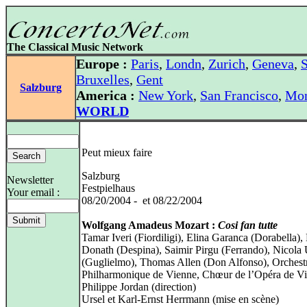
The Classical Music Network
Europe :
Paris
,
Londn
,
Zurich
,
Geneva
,
S
Bruxelles
,
Gent
Salzburg
America :
New York
,
San Francisco
,
Mon
WORLD
Peut mieux faire
Salzburg
Newsletter
Festpielhaus
Your email :
08/20/2004 - et 08/22/2004
Wolfgang Amadeus Mozart :
Cosi fan tutte
Tamar Iveri (Fiordiligi), Elina Garanca (Dorabella),
Donath (Despina), Saimir Pirgu (Ferrando), Nicola U
(Guglielmo), Thomas Allen (Don Alfonso), Orchest
Philharmonique de Vienne, Chœur de l’Opéra de Vi
Philippe Jordan (direction)
Ursel et Karl-Ernst Herrmann (mise en scène)