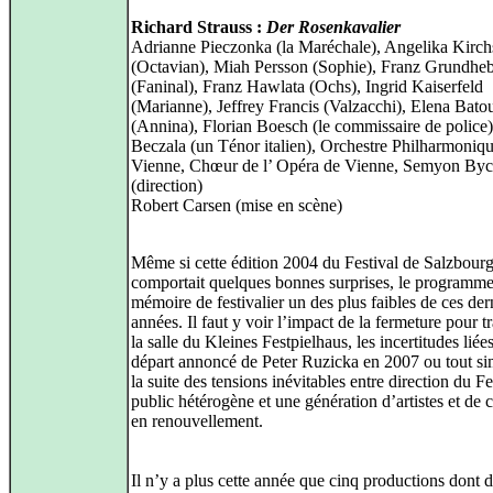
Richard Strauss :
Der Rosenkavalier
Adrianne Pieczonka (la Maréchale), Angelika Kirch
(Octavian), Miah Persson (Sophie), Franz Grundhe
(Faninal), Franz Hawlata (Ochs), Ingrid Kaiserfeld
(Marianne), Jeffrey Francis (Valzacchi), Elena Bat
(Annina), Florian Boesch (le commissaire de police)
Beczala (un Ténor italien), Orchestre Philharmoniq
Vienne, Chœur de l’ Opéra de Vienne, Semyon By
(direction)
Robert Carsen (mise en scène)
Même si cette édition 2004 du Festival de Salzbour
comportait quelques bonnes surprises, le programme 
mémoire de festivalier un des plus faibles de ces der
années. Il faut y voir l’impact de la fermeture pour 
la salle du Kleines Festpielhaus, les incertitudes liée
départ annoncé de Peter Ruzicka en 2007 ou tout s
la suite des tensions inévitables entre direction du Fe
public hétérogène et une génération d’artistes et de 
en renouvellement.
Il n’y a plus cette année que cinq productions dont 