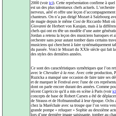
2000 (voir
ici
). Cette représentation confirme à quel 
est un des plus talentueux chefs actuels. L’orchestre 
nerveux, aéré et offre une leçon d’accompagnement
chanteurs. On n’a pas dirigé Mozart à Salzbourg ave
de magie depuis le même
Cosi
de Riccardo Muti où
Giovanni
de Herbert von Karajan, mais à la différen
chefs qui ont en tête un modèle d’une autre générati
Jordan a retenu la leçon des musiciens baroques et a
orchestre sans pour autant tomber dans certains trav
musiciens qui cherchent à faire systématiquement tab
du passée. Voici le Mozart du XXIe siècle qui fait l
des styles des dernières années.
Ce sont des caractéristiques symétriques que l’on re
avec le
Chevalier à la rose
. Avec cette production, P
Ruzicka a manqué une occasion de faire taire ses dé
et de marquer le Festival avec l'une de ces représent
dont on parle encore durant des années. Comme pou
récent
Capriccio
qu'il a mis en scène à Paris (voir
ic
concepts de base de Robert Carsen a été de déplace
de Strauss et de Hofmannsthal à leur époque. Ochs a
chez la Maréchale avec sa troupe que l’on verra ven
grande pompe « reluquer » Sophie au deuxième acte
lors d’une dernière image saisissante, tomber au ch