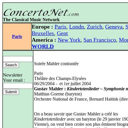
The Classical Music Network
Europe :
Paris
,
Londn
,
Zurich
,
Geneva
,
S
Bruxelles
,
Gent
Paris
America :
New York
,
San Francisco
,
Mon
WORLD
Soirée Mahler contrastée
Paris
Newsletter
Théâtre des Champs-Elysées
Your email :
06/29/2004 - et 1er juillet 2004
Gustav Mahler :
Kindertotenlieder – Symphonie n
Matthias Goerne (baryton)
Orchestre National de France, Bernard Haitink (dire
On a beau savoir que Gustav Mahler a créé les
Kindertotenlieder
avec un baryton (le 29 janvier 19
Vienne), on veut bien croire son plus éminent biogr