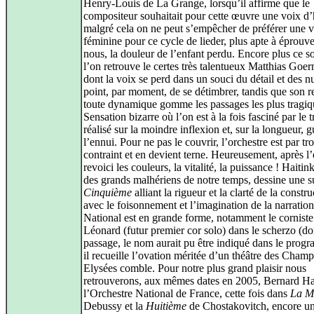
Henry-Louis de La Grange, lorsqu’il affirme que le
compositeur souhaitait pour cette œuvre une voix 
malgré cela on ne peut s’empêcher de préférer une 
féminine pour ce cycle de lieder, plus apte à éprouve
nous, la douleur de l’enfant perdu. Encore plus ce so
l’on retrouve le certes très talentueux Matthias Goe
dont la voix se perd dans un souci du détail et des 
point, par moment, de se détimbrer, tandis que son r
toute dynamique gomme les passages les plus tragiq
Sensation bizarre où l’on est à la fois fasciné par le t
réalisé sur la moindre inflexion et, sur la longueur, g
l’ennui. Pour ne pas le couvrir, l’orchestre est par tr
contraint et en devient terne. Heureusement, après l’
revoici les couleurs, la vitalité, la puissance ! Haitink
des grands malhériens de notre temps, dessine une 
Cinquième
alliant la rigueur et la clarté de la constr
avec le foisonnement et l’imagination de la narratio
National est en grande forme, notamment le cornist
Léonard (futur premier cor solo) dans le scherzo (do
passage, le nom aurait pu être indiqué dans le progr
il recueille l’ovation méritée d’un théâtre des Champ
Elysées comble. Pour notre plus grand plaisir nous
retrouverons, aux mêmes dates en 2005, Bernard Hai
l’Orchestre National de France, cette fois dans
La M
Debussy et la
Huitième
de Chostakovitch, encore u