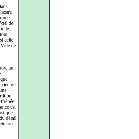
dans
chestre
ramme
’œil de
te le
tout,
i celle
«Ville de
kov, un
e
ique
 rien de
 une
rtition
ffrénée
ance est
ustique
du détail
ette ou