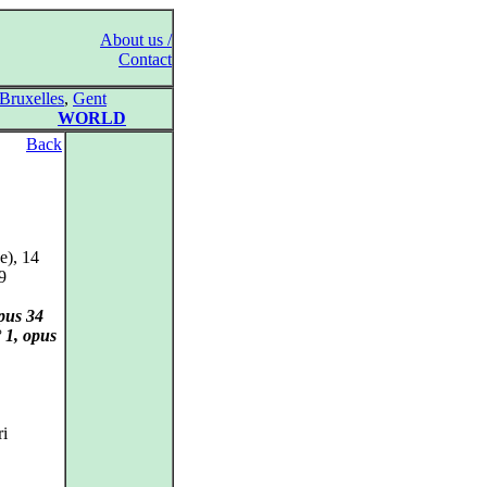
About us /
Contact
Bruxelles
,
Gent
WORLD
Back
e), 14
9
pus 34
 1, opus
ri