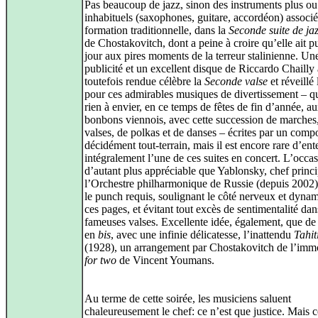
Pas beaucoup de jazz, sinon des instruments plus o
inhabituels (saxophones, guitare, accordéon) associé
formation traditionnelle, dans la
Seconde suite de ja
de Chostakovitch, dont a peine à croire qu’elle ait pu
jour aux pires moments de la terreur stalinienne. Un
publicité et un excellent disque de Riccardo Chailly
toutefois rendue célèbre la
Seconde valse
et réveillé 
pour ces admirables musiques de divertissement – qu
rien à envier, en ce temps de fêtes de fin d’année, a
bonbons viennois, avec cette succession de marches
valses, de polkas et de danses – écrites par un comp
décidément tout-terrain, mais il est encore rare d’en
intégralement l’une de ces suites en concert. L’occas
d’autant plus appréciable que Yablonsky, chef princi
l’Orchestre philharmonique de Russie (depuis 2002)
le punch requis, soulignant le côté nerveux et dyna
ces pages, et évitant tout excès de sentimentalité dan
fameuses valses. Excellente idée, également, que de
en
bis
, avec une infinie délicatesse, l’inattendu
Tahit
(1928), un arrangement par Chostakovitch de l’imm
for two
de Vincent Youmans.
Au terme de cette soirée, les musiciens saluent
chaleureusement le chef: ce n’est que justice. Mais c