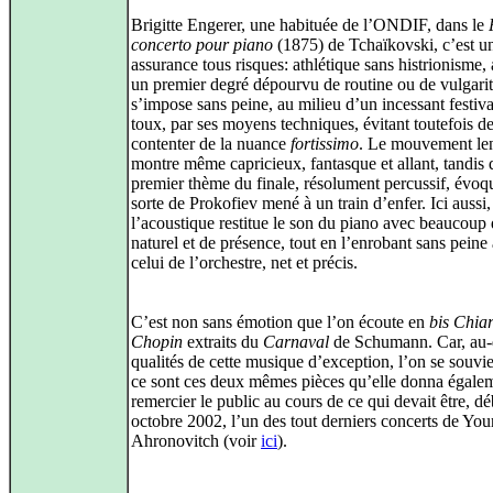
Brigitte Engerer, une habituée de l’ONDIF, dans le
concerto pour piano
(1875) de Tchaïkovski, c’est u
assurance tous risques: athlétique sans histrionisme,
un premier degré dépourvu de routine ou de vulgarité
s’impose sans peine, au milieu d’un incessant festiva
toux, par ses moyens techniques, évitant toutefois de
contenter de la nuance
fortissimo
. Le mouvement len
montre même capricieux, fantasque et allant, tandis 
premier thème du finale, résolument percussif, évoq
sorte de Prokofiev mené à un train d’enfer. Ici aussi,
l’acoustique restitue le son du piano avec beaucoup
naturel et de présence, tout en l’enrobant sans peine
celui de l’orchestre, net et précis.
C’est non sans émotion que l’on écoute en
bis
Chiar
Chopin
extraits du
Carnaval
de Schumann. Car, au-
qualités de cette musique d’exception, l’on se souvi
ce sont ces deux mêmes pièces qu’elle donna égale
remercier le public au cours de ce qui devait être, dé
octobre 2002, l’un des tout derniers concerts de You
Ahronovitch (voir
ici
).