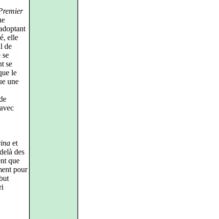
Premier
ne
 adoptant
, elle
l de
 se
t se
que le
ue une
 de
 avec
ina
et
delà des
ent que
ment pour
but
ri