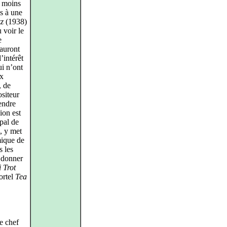
u moins
s à une
zz
(1938)
 voir le
e
 auront
l’intérêt
i n’ont
ux
, de
ositeur
tendre
ion est
pal de
, y met
mique de
s les
 donner
i Trot
ortel
Tea
e chef