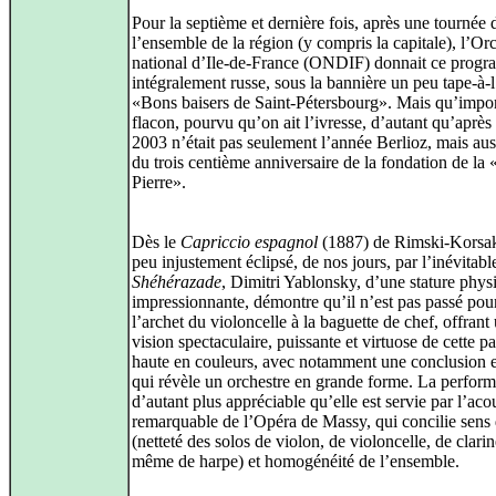
Pour la septième et dernière fois, après une tournée 
l’ensemble de la région (y compris la capitale), l’Or
national d’Ile-de-France (ONDIF) donnait ce prog
intégralement russe, sous la bannière un peu tape-à-l
«Bons baisers de Saint-Pétersbourg». Mais qu’impor
flacon, pourvu qu’on ait l’ivresse, d’autant qu’après 
2003 n’était pas seulement l’année Berlioz, mais auss
du trois centième anniversaire de la fondation de la 
Pierre».
Dès le
Capriccio espagnol
(1887) de Rimski-Korsa
peu injustement éclipsé, de nos jours, par l’inévitabl
Shéhérazade
, Dimitri Yablonsky, d’une stature phys
impressionnante, démontre qu’il n’est pas passé pour
l’archet du violoncelle à la baguette de chef, offrant
vision spectaculaire, puissante et virtuose de cette pa
haute en couleurs, avec notamment une conclusion e
qui révèle un orchestre en grande forme. La perform
d’autant plus appréciable qu’elle est servie par l’aco
remarquable de l’Opéra de Massy, qui concilie sens 
(netteté des solos de violon, de violoncelle, de clarin
même de harpe) et homogénéité de l’ensemble.