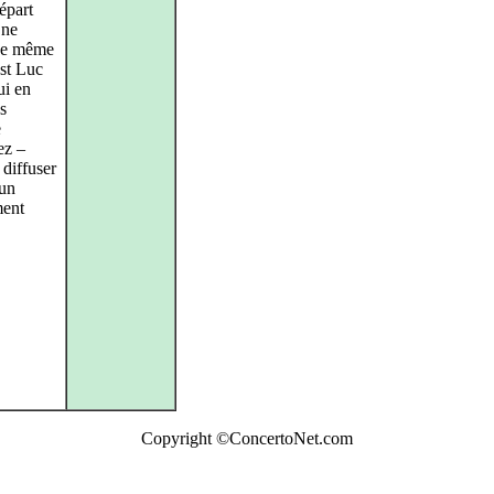
épart
 ne
uve même
est Luc
ui en
es
e
ez –
diffuser
 un
ment
Copyright ©ConcertoNet.com