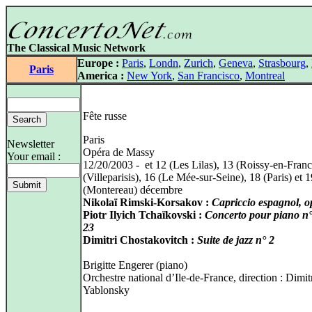
The Classical Music Network
Europe :
Paris
,
Londn
,
Zurich
,
Geneva
,
Strasbourg
,
Paris
America :
New York
,
San Francisco
,
Montreal
Fête russe
Paris
Newsletter
Opéra de Massy
Your email :
12/20/2003 - et 12 (Les Lilas), 13 (Roissy-en-Franc
(Villeparisis), 16 (Le Mée-sur-Seine), 18 (Paris) et 1
(Montereau) décembre
Nikolaï Rimski-Korsakov :
Capriccio espagnol, o
Piotr Ilyich Tchaïkovski :
Concerto pour piano n°
23
Dimitri Chostakovitch :
Suite de jazz n° 2
Brigitte Engerer (piano)
Orchestre national d’Ile-de-France, direction : Dimit
Yablonsky