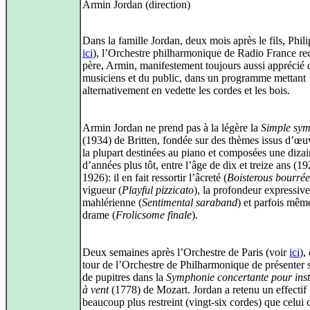
Armin Jordan (direction)
Dans la famille Jordan, deux mois après le fils, Phili
ici
), l’Orchestre philharmonique de Radio France rec
père, Armin, manifestement toujours aussi apprécié 
musiciens et du public, dans un programme mettant
alternativement en vedette les cordes et les bois.
Armin Jordan ne prend pas à la légère la
Simple sy
(1934) de Britten, fondée sur des thèmes issus d’œu
la plupart destinées au piano et composées une diza
d’années plus tôt, entre l’âge de dix et treize ans (1
1926): il en fait ressortir l’âcreté (
Boisterous bourrée
vigueur (
Playful pizzicato
), la profondeur expressive
mahlérienne (
Sentimental saraband
) et parfois mêm
drame (
Frolicsome finale
).
Deux semaines après l’Orchestre de Paris (voir
ici
),
tour de l’Orchestre de Philharmonique de présenter 
de pupitres dans la
Symphonie concertante pour ins
à vent
(1778) de Mozart. Jordan a retenu un effectif
beaucoup plus restreint (vingt-six cordes) que celui 