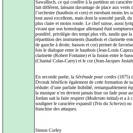
Sawallisch, ce qui confère à la partition un caractère
fait différent, laissant davantage de place aux vents 
l’orchestre (hautbois et cors) et enrobant moins les so
tout aussi excellents, mais dont la sonorité paraît, d
plus claire et moins ronde. Le chef suisse, aussi lyri
vivant que son homologue allemand était somptueux
pondéré, privilégie des tempi plus vifs, tandis que la
répartition des instruments (hautbois et clarinette ent
de gauche à droite, basson et cor) permet de favorise
fois le dialogue entre le hautbois (Jean-Louis Capezza
clarinette (Robert Fontaine) et la fusion entre le bas
(Chantal Colas-Carry) et le cor (Jean-Jacques Justafr
En seconde partie, la
Sérénade pour cordes
(1875) 
Dvorak bénéficie également de cette formation de tai
réduite: d’une parfaite lisibilité, remarquablement éq
la musique n’en devient jamais lisse ou fade pour aut
Jordan sait la faire respirer (
Moderato
initial) et a à
souligner le caractère expansif (
Trio
du
Scherzo
) ou 
franchise des attaques.
Simon Corley