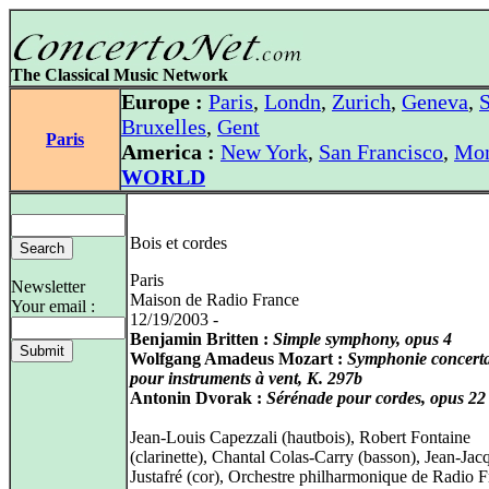
The Classical Music Network
Europe :
Paris
,
Londn
,
Zurich
,
Geneva
,
S
Bruxelles
,
Gent
Paris
America :
New York
,
San Francisco
,
Mon
WORLD
Bois et cordes
Paris
Newsletter
Maison de Radio France
Your email :
12/19/2003 -
Benjamin Britten :
Simple symphony, opus 4
Wolfgang Amadeus Mozart :
Symphonie concert
pour instruments à vent, K. 297b
Antonin Dvorak :
Sérénade pour cordes, opus 22
Jean-Louis Capezzali (hautbois), Robert Fontaine
(clarinette), Chantal Colas-Carry (basson), Jean-Jac
Justafré (cor), Orchestre philharmonique de Radio F