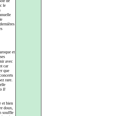
soir de
c le
s
anuelle
de
 dernières
rs
aroque et
 ses
nir avec
t car
er que
 concerts
ez rare.
elle
io
Il
 et bien
re doux,
n souffle