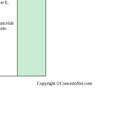
 et E.
ancrède
orio
Copyright ©ConcertoNet.com