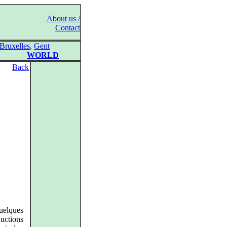
About us /
Contact
Bruxelles
,
Gent
WORLD
Back
uelques
ductions