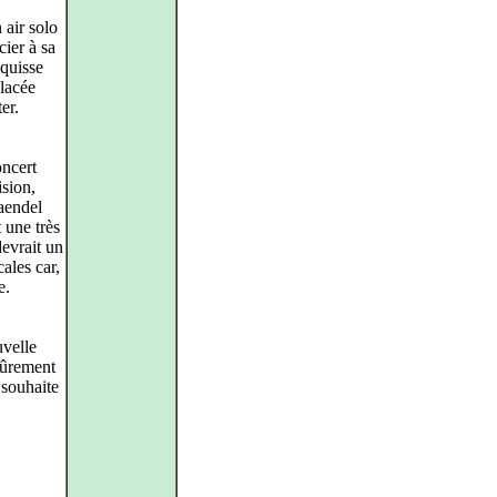
air solo
cier à sa
squisse
placée
er.
ncert
ision,
Haendel
t une très
devrait un
ales car,
e.
uvelle
sûrement
 souhaite