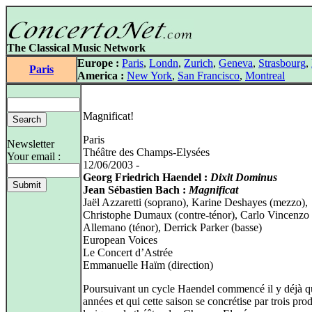
The Classical Music Network
Europe :
Paris
,
Londn
,
Zurich
,
Geneva
,
Strasbourg
,
Paris
America :
New York
,
San Francisco
,
Montreal
Magnificat!
Paris
Newsletter
Théâtre des Champs-Elysées
Your email :
12/06/2003 -
Georg Friedrich Haendel :
Dixit Dominus
Jean Sébastien Bach :
Magnificat
Jaël Azzaretti (soprano), Karine Deshayes (mezzo),
Christophe Dumaux (contre-ténor), Carlo Vincenzo
Allemano (ténor), Derrick Parker (basse)
European Voices
Le Concert d’Astrée
Emmanuelle Haïm (direction)
Poursuivant un cycle Haendel commencé il y déjà q
années et qui cette saison se concrétise par trois pro