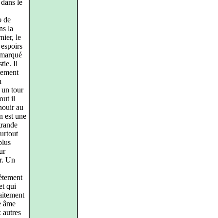
 dans le
o
de
ns la
ier, le
espoirs
remarqué
ie. Il
itement
n
 un tour
out il
nouir au
n est une
grande
surtout
plus
ur
r. Un
ètement
et qui
faitement
e âme
 autres