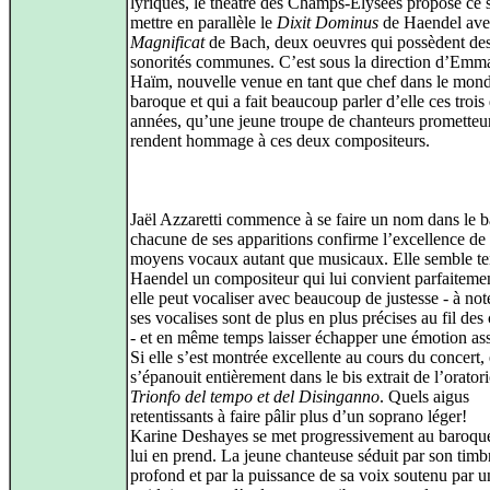
lyriques, le théâtre des Champs-Elysées propose ce 
mettre en parallèle le
Dixit Dominus
de Haendel ave
Magnificat
de Bach, deux oeuvres qui possèdent de
sonorités communes. C’est sous la direction d’Emm
Haïm, nouvelle venue en tant que chef dans le mon
baroque et qui a fait beaucoup parler d’elle ces trois
années, qu’une jeune troupe de chanteurs prometteu
rendent hommage à ces deux compositeurs.
Jaël Azzaretti commence à se faire un nom dans le b
chacune de ses apparitions confirme l’excellence de
moyens vocaux autant que musicaux. Elle semble te
Haendel un compositeur qui lui convient parfaitemen
elle peut vocaliser avec beaucoup de justesse - à not
ses vocalises sont de plus en plus précises au fil des
- et en même temps laisser échapper une émotion ass
Si elle s’est montrée excellente au cours du concert, 
s’épanouit entièrement dans le bis extrait de l’orator
Trionfo del tempo et del Disinganno
. Quels aigus
retentissants à faire pâlir plus d’un soprano léger!
Karine Deshayes se met progressivement au baroque
lui en prend. La jeune chanteuse séduit par son timb
profond et par la puissance de sa voix soutenu par u