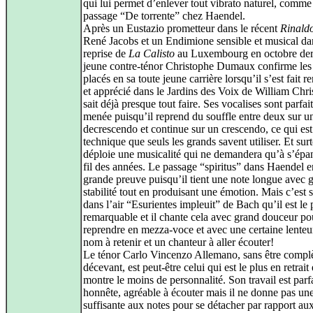
qui lui permet d’enlever tout vibrato naturel, comme
passage “De torrente” chez Haendel.
Après un Eustazio prometteur dans le récent
Rinald
René Jacobs et un Endimione sensible et musical da
reprise de
La Calisto
au Luxembourg en octobre dern
jeune contre-ténor Christophe Dumaux confirme les 
placés en sa toute jeune carrière lorsqu’il s’est fait 
et apprécié dans le Jardins des Voix de William Christ
sait déjà presque tout faire. Ses vocalises sont parfa
menée puisqu’il reprend du souffle entre deux sur u
decrescendo et continue sur un crescendo, ce qui est
technique que seuls les grands savent utiliser. Et surt
déploie une musicalité qui ne demandera qu’à s’épa
fil des années. Le passage “spiritus” dans Haendel e
grande preuve puisqu’il tient une note longue avec 
stabilité tout en produisant une émotion. Mais c’est 
dans l’air “Esurientes impleuit” de Bach qu’il est le 
remarquable et il chante cela avec grand douceur po
reprendre en mezza-voce et avec une certaine lenteu
nom à retenir et un chanteur à aller écouter!
Le ténor Carlo Vincenzo Allemano, sans être compl
décevant, est peut-être celui qui est le plus en retrait 
montre le moins de personnalité. Son travail est par
honnête, agréable à écouter mais il ne donne pas un
suffisante aux notes pour se détacher par rapport aux