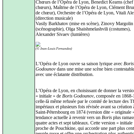
Chœurs de l’Opéra de Lyon, Benedict Kearns (chef
chœurs), Maîtrise de l’Opéra de Lyon, Clément Bru
de chœur), Orchestre de l’Opéra de Lyon, Vitali Al
(direction musicale)
Vasily Barkhatov (mise en scène), Zinovy Margolin
(scénographie), Olga Shaishmelashvili (costumes),
Alexander Sivaev (lumières)
(© Jean-Louis Fernandez)
L’Opéra de Lyon ouvre sa saison lyrique avec
Boris
Godounov
dans une mise une scène bien contestabl
avec une éclatante distribution.
L’Opéra de Lyon, en choisissant de donner la versi
« initiale » de
Boris Godounov
, composée en 1868‑
celle‑là même refusée par le comité de lecture des T
impériaux et plusieurs fois révisée avant sa création 
Saint‑Pétersbourg en 1874 (version dite « originale »)
tendance actuelle à revenir vers un
Boris
plus ramass
quatre actes et sept tableaux. Cette version « initiale 
proche de Pouchkine, qui accorde une part plus cent
peuple russe et offre une orchestration plus authent