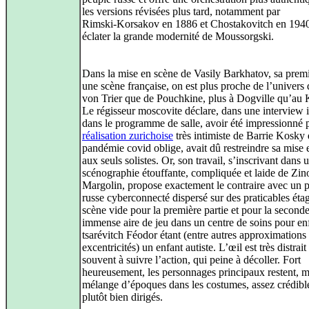
les versions révisées plus tard, notamment par
Rimski‑Korsakov en 1886 et Chostakovitch en 1940,
éclater la grande modernité de Moussorgski.
Dans la mise en scène de Vasily Barkhatov, sa premi
une scène française, on est plus proche de l’univers
von Trier que de Pouchkine, plus à Dogville qu’au 
Le régisseur moscovite déclare, dans une interview 
dans le programme de salle, avoir été impressionné p
réalisation zurichoise
très intimiste de Barrie Kosky 
pandémie covid oblige, avait dû restreindre sa mise 
aux seuls solistes. Or, son travail, s’inscrivant dans 
scénographie étouffante, compliquée et laide de Zi
Margolin, propose exactement le contraire avec un 
russe cyberconnecté dispersé sur des praticables étag
scène vide pour la première partie et pour la second
immense aire de jeu dans un centre de soins pour enf
tsarévitch Féodor étant (entre autres approximations 
excentricités) un enfant autiste. L’œil est très distrait
souvent à suivre l’action, qui peine à décoller. Fort
heureusement, les personnages principaux restent, 
mélange d’époques dans les costumes, assez crédible
plutôt bien dirigés.