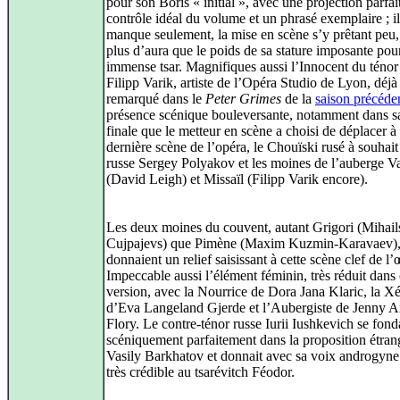
pour son Boris « initial », avec une projection parfai
contrôle idéal du volume et un phrasé exemplaire ; il
manque seulement, la mise en scène s’y prêtant peu
plus d’aura que le poids de sa stature imposante pou
immense tsar. Magnifiques aussi l’Innocent du ténor
Filipp Varik, artiste de l’Opéra Studio de Lyon, déjà
remarqué dans le
Peter Grimes
de la
saison précéde
présence scénique bouleversante, notamment dans sa
finale que le metteur en scène a choisi de déplacer à 
dernière scène de l’opéra, le Chouïski rusé à souhait
russe Sergey Polyakov et les moines de l’auberge V
(David Leigh) et Missaïl (Filipp Varik encore).
Les deux moines du couvent, autant Grigori (Mihail
Cujpajevs) que Pimène (Maxim Kuzmin-Karavaev)
donnaient un relief saisissant à cette scène clef de l
Impeccable aussi l’élément féminin, très réduit dans 
version, avec la Nourrice de Dora Jana Klaric, la X
d’Eva Langeland Gjerde et l’Aubergiste de Jenny 
Flory. Le contre‑ténor russe Iurii Iushkevich se fond
scéniquement parfaitement dans la proposition étran
Vasily Barkhatov et donnait avec sa voix androgyne 
très crédible au tsarévitch Féodor.