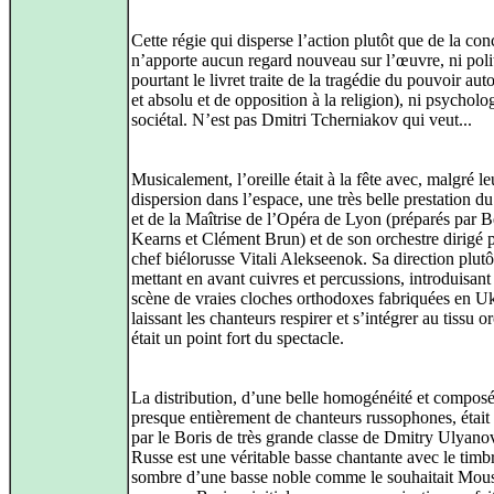
Cette régie qui disperse l’action plutôt que de la con
n’apporte aucun regard nouveau sur l’œuvre, ni polit
pourtant le livret traite de la tragédie du pouvoir auto
et absolu et de opposition à la religion), ni psycholo
sociétal. N’est pas Dmitri Tcherniakov qui veut...
Musicalement, l’oreille était à la fête avec, malgré l
dispersion dans l’espace, une très belle prestation 
et de la Maîtrise de l’Opéra de Lyon (préparés par B
Kearns et Clément Brun) et de son orchestre dirigé p
chef biélorusse Vitali Alekseenok. Sa direction plutô
mettant en avant cuivres et percussions, introduisant
scène de vraies cloches orthodoxes fabriquées en Uk
laissant les chanteurs respirer et s’intégrer au tissu or
était un point fort du spectacle.
La distribution, d’une belle homogénéité et compos
presque entièrement de chanteurs russophones, étai
par le Boris de très grande classe de Dmitry Ulyano
Russe est une véritable basse chantante avec le timb
sombre d’une basse noble comme le souhaitait Mou