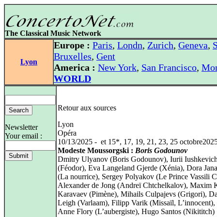
The Classical Music Network
Europe :
Paris
,
Londn
,
Zurich
,
Geneva
,
S
Bruxelles
,
Gent
Lyon
America :
New York
,
San Francisco
,
Mon
WORLD
Retour aux sources
Lyon
Newsletter
Opéra
Your email :
10/13/2025 - et 15*, 17, 19, 21, 23, 25 octobre202
Modeste Moussorgski :
Boris Godounov
Dmitry Ulyanov (Boris Godounov), Iurii Iushkevic
(Féodor), Eva Langeland Gjerde (Xénia), Dora Jana
(La nourrice), Sergey Polyakov (Le Prince Vassili C
Alexander de Jong (Andreï Chtchelkalov), Maxim 
Karavaev (Pimène), Mihails Culpajevs (Grigori), D
Leigh (Varlaam), Filipp Varik (Missaïl, L’innocent),
Anne Flory (L’aubergiste), Hugo Santos (Nikititch)