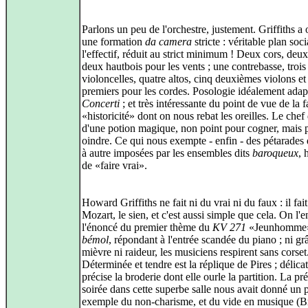
Parlons un peu de l'orchestre, justement. Griffiths a
une formation
da camera
stricte : véritable plan soc
l'effectif, réduit au strict minimum ! Deux cors, deu
deux hautbois pour les vents ; une contrebasse, trois
violoncelles, quatre altos, cinq deuxièmes violons et
premiers pour les cordes. Posologie idéalement adap
Concerti
; et très intéressante du point de vue de la
«historicité» dont on nous rebat les oreilles. Le chef
d'une potion magique, non point pour cogner, mais 
oindre. Ce qui nous exempte - enfin - des pétarades
à autre imposées par les ensembles dits
baroqueux
, 
de «faire vrai».
Howard Griffiths ne fait ni du vrai ni du faux : il fai
Mozart, le sien, et c'est aussi simple que cela. On l'
l'énoncé du premier thème du
KV 271
«Jeunhomme
bémol
, répondant à l'entrée scandée du piano ; ni gr
mièvre ni raideur, les musiciens respirent sans corset
Déterminée et tendre est la réplique de Pires ; délicat
précise la broderie dont elle ourle la partition. La p
soirée dans cette superbe salle nous avait donné un p
exemple du non-charisme, et du vide en musique (Br