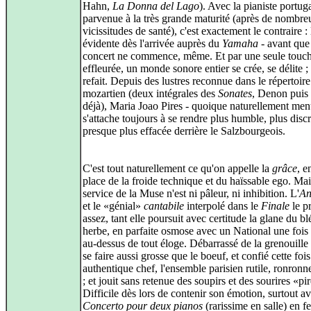
Hahn,
La Donna del Lago
). Avec la pianiste portug
parvenue à la très grande maturité (après de nombre
vicissitudes de santé), c'est exactement le contraire : 
évidente dès l'arrivée auprès du
Yamaha
- avant que
concert ne commence, même. Et par une seule touc
effleurée, un monde sonore entier se crée, se délite ; 
refait. Depuis des lustres reconnue dans le répertoire
mozartien (deux intégrales des
Sonates
, Denon pui
déjà), Maria Joao Pires - quoique naturellement men
s'attache toujours à se rendre plus humble, plus discr
presque plus effacée derrière le Salzbourgeois.
C'est tout naturellement ce qu'on appelle la
grâce
, e
place de la froide technique et du haïssable ego. Ma
service de la Muse n'est ni pâleur, ni inhibition. L'
An
et le «génial»
cantabile
interpolé dans le
Finale
le p
assez, tant elle poursuit avec certitude la glane du bl
herbe, en parfaite osmose avec un National une fois
au-dessus de tout éloge. Débarrassé de la grenouille
se faire aussi grosse que le boeuf, et confié cette foi
authentique chef, l'ensemble parisien rutile, ronronn
; et jouit sans retenue des soupirs et des sourires «pi
Difficile dès lors de contenir son émotion, surtout a
Concerto pour deux pianos
(rarissime en salle) en f