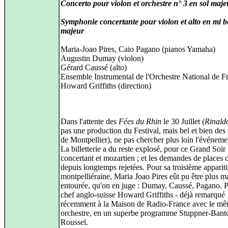
Concerto pour violon et orchestre n° 3 en sol maje
Symphonie concertante pour violon et alto en mi 
majeur
Maria-Joao Pires, Caio Pagano (pianos Yamaha)
Augustin Dumay (violon)
Gérard Caussé (alto)
Ensemble Instrumental de l'Orchestre National de F
Howard Griffiths (direction)
Dans l'attente des
Fées du Rhin
le 30 Juillet (
Rinald
pas une production du Festival, mais bel et bien des
de Montpellier), ne pas chercher plus loin l'événem
La billetterie a du reste explosé, pour ce Grand Soir
concertant et mozartien ; et les demandes de places o
depuis longtemps rejetées. Pour sa troisième apparit
montpelliéraine, Maria Joao Pires eût pu être plus m
entourée, qu'on en juge : Dumay, Caussé, Pagano. P
chef anglo-suisse Howard Griffiths - déjà remarqué
récemment à la Maison de Radio-France avec le m
orchestre, en un superbe programme Stuppner-Bant
Roussel.