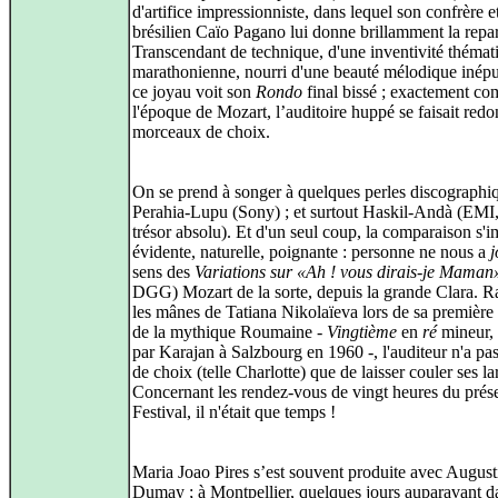
d'artifice impressionniste, dans lequel son confrère e
brésilien Caïo Pagano lui donne brillamment la repar
Transcendant de technique, d'une inventivité thémat
marathonienne, nourri d'une beauté mélodique inépu
ce joyau voit son
Rondo
final bissé ; exactement c
l'époque de Mozart, l’auditoire huppé se faisait redo
morceaux de choix.
On se prend à songer à quelques perles discographiq
Perahia-Lupu (Sony) ; et surtout Haskil-Andà (EMI
trésor absolu). Et d'un seul coup, la comparaison s'
évidente, naturelle, poignante : personne ne nous a
j
sens des
Variations sur «Ah ! vous dirais-je Maman
DGG) Mozart de la sorte, depuis la grande Clara. R
les mânes de Tatiana Nikolaïeva lors de sa première
de la mythique Roumaine -
Vingtième
en
ré
mineur, 
par Karajan à Salzbourg en 1960 -, l'auditeur n'a pas
de choix (telle Charlotte) que de laisser couler ses l
Concernant les rendez-vous de vingt heures du prés
Festival, il n'était que temps !
Maria Joao Pires s’est souvent produite avec August
Dumay ; à Montpellier, quelques jours auparavant d