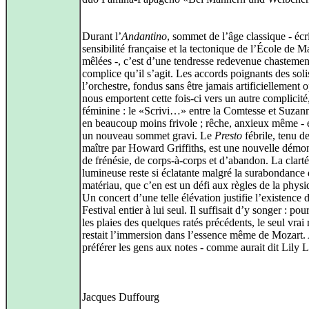
Durant l’
Andantino
, sommet de l’âge classique - écri
sensibilité française et la tectonique de l’École de
mêlées -, c’est d’une tendresse redevenue chastemen
complice qu’il s’agit. Les accords poignants des soli
l’orchestre, fondus sans être jamais artificiellement 
nous emportent cette fois-ci vers un autre complicité
féminine : le «Scrivi…» entre la Comtesse et Suzan
en beaucoup moins frivole ; rêche, anxieux même - e
un nouveau sommet gravi. Le
Presto
fébrile, tenu d
maître par Howard Griffiths, est une nouvelle démon
de frénésie, de corps-à-corps et d’abandon. La clarté
lumineuse reste si éclatante malgré la surabondance
matériau, que c’en est un défi aux règles de la phy
Un concert d’une telle élévation justifie l’existence 
Festival entier à lui seul. Il suffisait d’y songer : pou
les plaies des quelques ratés précédents, le seul vra
restait l’immersion dans l’essence même de Mozart. 
préférer les gens aux notes - comme aurait dit Lily 
Jacques Duffourg