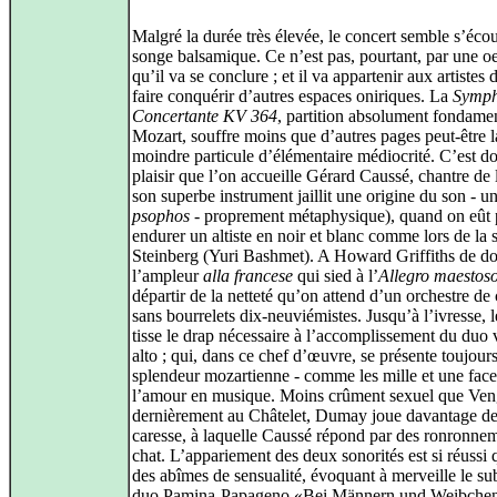
Malgré la durée très élevée, le concert semble s’écou
songe balsamique. Ce n’est pas, pourtant, par une o
qu’il va se conclure ; et il va appartenir aux artistes
faire conquérir d’autres espaces oniriques. La
Symph
Concertante KV 364
, partition absolument fondame
Mozart, souffre moins que d’autres pages peut-être l
moindre particule d’élémentaire médiocrité. C’est d
plaisir que l’on accueille Gérard Caussé, chantre de l
son superbe instrument jaillit une origine du son - u
psophos
- proprement métaphysique), quand on eût
endurer un altiste en noir et blanc comme lors de la 
Steinberg (Yuri Bashmet). A Howard Griffiths de d
l’ampleur
alla francese
qui sied à l’
Allegro maestos
départir de la netteté qu’on attend d’un orchestre d
sans bourrelets dix-neuviémistes. Jusqu’à l’ivresse, l
tisse le drap nécessaire à l’accomplissement du duo 
alto ; qui, dans ce chef d’œuvre, se présente toujours
splendeur mozartienne - comme les mille et une face
l’amour en musique. Moins crûment sexuel que Ve
dernièrement au Châtelet, Dumay joue davantage de
caresse, à laquelle Caussé répond par des ronronne
chat. L’appariement des deux sonorités est si réussi q
des abîmes de sensualité, évoquant à merveille le su
duo Pamina-Papageno «Bei Männern und Weibche