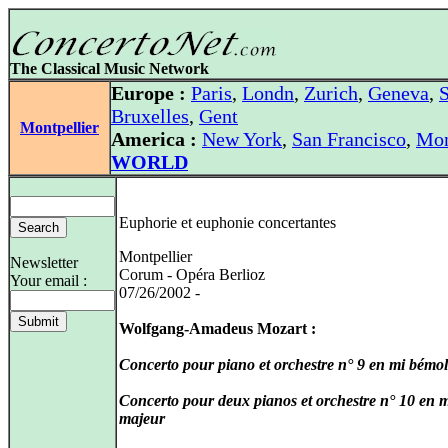
The Classical Music Network
Europe :
Paris
,
Londn
,
Zurich
,
Geneva
,
S
Bruxelles
,
Gent
Montpellier
America :
New York
,
San Francisco
,
Mon
WORLD
Euphorie et euphonie concertantes
Montpellier
Newsletter
Corum - Opéra Berlioz
Your email :
07/26/2002 -
Wolfgang-Amadeus Mozart :
Concerto pour piano et orchestre n° 9 en mi bémo
Concerto pour deux pianos et orchestre n° 10 en 
majeur