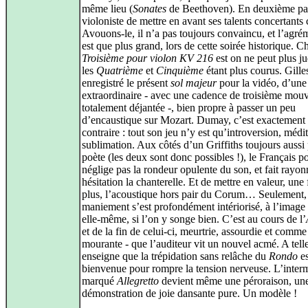
même lieu (
Sonates
de Beethoven). En deuxième par
violoniste de mettre en avant ses talents concertants 
Avouons-le, il n’a pas toujours convaincu, et l’agré
est que plus grand, lors de cette soirée historique. Ch
Troisième pour violon KV 216
est on ne peut plus ju
les
Quatrième
et
Cinquième
étant plus courus. Gill
enregistré le présent
sol majeur
pour la vidéo, d’une
extraordinaire - avec une cadence de troisième mo
totalement déjantée -, bien propre à passer un peu
d’encaustique sur Mozart. Dumay, c’est exactement 
contraire : tout son jeu n’y est qu’introversion, médit
sublimation. Aux côtés d’un Griffiths toujours aussi 
poète (les deux sont donc possibles !), le Français p
néglige pas la rondeur opulente du son, et fait rayon
hésitation la chanterelle. Et de mettre en valeur, une 
plus, l’acoustique hors pair du Corum… Seulement, 
maniement s’est profondément intériorisé, à l’image 
elle-même, si l’on y songe bien. C’est au cours de l’
et de la fin de celui-ci, meurtrie, assourdie et comme
mourante - que l’auditeur vit un nouvel acmé. A tell
enseigne que la trépidation sans relâche du
Rondo
es
bienvenue pour rompre la tension nerveuse. L’inter
marqué
Allegretto
devient même une péroraison, un
démonstration de joie dansante pure. Un modèle !