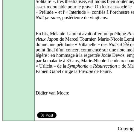
Solitaire », très théâtralisée, est moins bien soutenue,
assez redoutable pour le grave. On leur a associé le
« Prélude » et l’« Interlude », confiés à l’orchestre s
Nuit persane
, postérieure de vingt ans.
En bis, Mélanie Laurent avait offert un poétique
Pas
vieux Japon
de Marcel Tournier. Marie‑Nicole Lemie
donne une pétulante « Villanelle » des
Nuits d’été
de
point final d’un concert commencé sur une note moi
légère : en hommage à la regrettée Jodie Devos, em
par la maladie à 35 ans, Marie‑Nicole Lemieux chan
« Urlicht » de la
Symphonie « Résurrection »
de Mah
Fabien Gabel dirige la
Pavane
de Fauré.
Didier van Moere
Copyrig