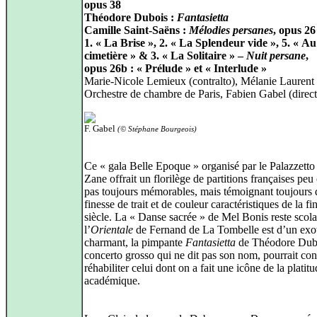
opus 38
Théodore Dubois :
Fantasietta
Camille Saint-Saëns :
Mélodies persanes
, opus 26
1. « La Brise », 2. « La Splendeur vide », 5. « Au
cimetière » & 3. « La Solitaire » –
Nuit persane
,
opus 26b : « Prélude » et « Interlude »
Marie-Nicole Lemieux (contralto), Mélanie Laurent 
Orchestre de chambre de Paris, Fabien Gabel (direct
F. Gabel
(© Stéphane Bourgeois)
Ce « gala Belle Epoque » organisé par le Palazzetto
Zane offrait un florilège de partitions françaises pe
pas toujours mémorables, mais témoignant toujours d
finesse de trait et de couleur caractéristiques de la fi
siècle. La « Danse sacrée » de Mel Bonis reste scola
l’
Orientale
de Fernand de La Tombelle est d’un exo
charmant, la pimpante
Fantasietta
de Théodore Dub
concerto grosso qui ne dit pas son nom, pourrait con
réhabiliter celui dont on a fait une icône de la platit
académique.