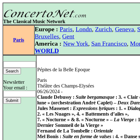
The Classical Music Network
Europe :
Paris
,
Londn
,
Zurich
,
Geneva
,
S
Bruxelles
,
Gent
Paris
America :
New York
,
San Francisco
,
Mon
WORLD
Pépites de la Belle Epoque
Paris
Newsletter
Théâtre des Champs-Elysées
Your email :
06/26/2024 -
Claude Debussy :
Suite bergamasque
: 3. « Clair
lune » (orchestration André Caplet) –
Deux Dans
Jules Massenet :
Expressions lyriques
: 1. « Dialo
2. « Les Nuages », 4. « Battements d’ailes »,
7. « Nocturne » & 8. « Nocturne » –
La Vierge
: 
Dernier Sommeil de la Vierge »
Fernand de La Tombelle :
Orientale
Mel Bonis :
Suite en forme de valses
: 4. « Danse 