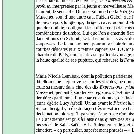
Le « Clair de lune » de Debussy, ses
Danses sacrée 
profane
, interprétées par la jeune et merveilleuse Mé
Laurent, le sensuel « Dernier Sommeil de la Vierge 
Massenet, sont d’une autre eau. Fabien Gabel, que l’
de près depuis longtemps, dirige ici avec autant d’é
que de subtilité, soulignant les raffinements délicats
combinaisons de timbre. Lui que l’on a entendu fla
dans Strauss ou Schmitt, se fait ici intimiste, avec de
souplesses d’elfe, notamment pour un « Clair de lun
courbes délicates et aux teintes vaporeuses. L’Orche
chambre de Paris, dont on devrait parler davantage,
la haute qualité de ses pupitres, qui rehausse la
Fanta
Marie-Nicole Lemieux, dont la pollution parisienne –
dit elle‑même – éprouve les cordes vocales, ne donn
toute sa mesure dans cinq des dix
Expressions lyriq
Massenet, peinant à souder ses registres. C’est une d
dernières partitions, d’un charme automnal, destinée
jeune égérie Lucy Arbell. Un an avant le
Pierrot lun
Schoenberg, il y mêle de façon très novatrice le chan
déclamation, alors qu’il parsème l’œuvre de réminis
La Canadienne est plus à l’aise dans quatre des six
persanes
de Saint‑Saëns, « La Splendeur vide » et 
cimetière » en particulier, superbement phrasés – « 