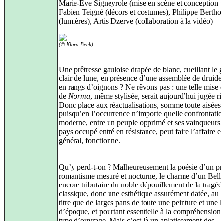
Marie-Eve Signeyrole (mise en scène et conception 
Fabien Teigné (décors et costumes), Philippe Berth
(lumières), Artis Dzerve (collaboration à la vidéo)
(© Klara Beck)
Une prêtresse gauloise drapée de blanc, cueillant le 
clair de lune, en présence d’une assemblée de druide
en rangs d’oignons ? Ne rêvons pas : une telle mise
de
Norma
, même stylisée, serait aujourd’hui jugée ri
Donc place aux réactualisations, somme toute aisées
puisqu’en l’occurrence n’importe quelle confrontati
moderne, entre un peuple opprimé et ses vainqueurs
pays occupé entré en résistance, peut faire l’affaire e
général, fonctionne.
Qu’y perd-t-on ? Malheureusement la poésie d’un p
romantisme mesuré et nocturne, le charme d’un Bell
encore tributaire du noble dépouillement de la tragé
classique, donc une esthétique assurément datée, a
titre que de larges pans de toute une peinture et une l
d’époque, et pourtant essentielle à la compréhension
type d’ouvrage. Mais c’est là un aplatissement des