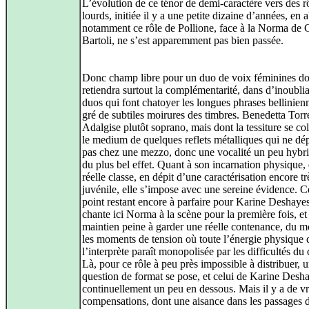
L’évolution de ce ténor de demi‑caractère vers des r
lourds, initiée il y a une petite dizaine d’années, en 
notamment ce rôle de Pollione, face à la Norma de C
Bartoli, ne s’est apparemment pas bien passée.
Donc champ libre pour un duo de voix féminines do
retiendra surtout la complémentarité, dans d’inoubli
duos qui font chatoyer les longues phrases bellinien
gré de subtiles moirures des timbres. Benedetta Torr
Adalgise plutôt soprano, mais dont la tessiture se co
le medium de quelques reflets métalliques qui ne dé
pas chez une mezzo, donc une vocalité un peu hybrid
du plus bel effet. Quant à son incarnation physique,
réelle classe, en dépit d’une caractérisation encore tr
juvénile, elle s’impose avec une sereine évidence. C
point restant encore à parfaire pour Karine Deshayes
chante ici Norma à la scène pour la première fois, et
maintien peine à garder une réelle contenance, du m
les moments de tension où toute l’énergie physique 
l’interprète paraît monopolisée par les difficultés du 
Là, pour ce rôle à peu près impossible à distribuer, 
question de format se pose, et celui de Karine Desha
continuellement un peu en dessous. Mais il y a de vr
compensations, dont une aisance dans les passages 