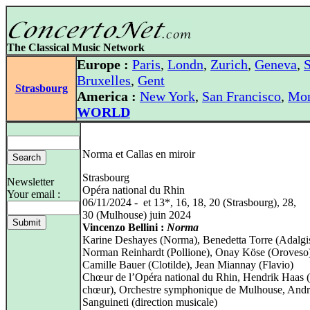
The Classical Music Network
Europe :
Paris
,
Londn
,
Zurich
,
Geneva
,
S
Bruxelles
,
Gent
Strasbourg
America :
New York
,
San Francisco
,
Mon
WORLD
Norma et Callas en miroir
Strasbourg
Newsletter
Opéra national du Rhin
Your email :
06/11/2024 - et 13*, 16, 18, 20 (Strasbourg), 28,
30 (Mulhouse) juin 2024
Vincenzo Bellini :
Norma
Karine Deshayes (Norma), Benedetta Torre (Adalgis
Norman Reinhardt (Pollione), Onay Köse (Oroveso
Camille Bauer (Clotilde), Jean Miannay (Flavio)
Chœur de l’Opéra national du Rhin, Hendrik Haas (
chœur), Orchestre symphonique de Mulhouse, Andr
Sanguineti (direction musicale)