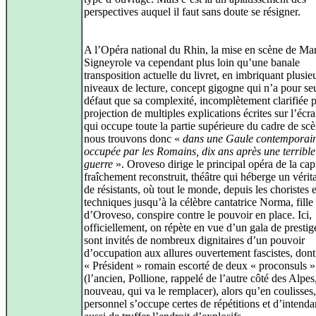
perspectives auquel il faut sans doute se résigner.
A l’Opéra national du Rhin, la mise en scène de Ma
Signeyrole va cependant plus loin qu’une banale
transposition actuelle du livret, en imbriquant plusie
niveaux de lecture, concept gigogne qui n’a pour seu
défaut que sa complexité, incomplètement clarifiée p
projection de multiples explications écrites sur l’écr
qui occupe toute la partie supérieure du cadre de sc
nous trouvons donc «
dans une Gaule contemporai
occupée par les Romains, dix ans après une terrible
guerre
». Oroveso dirige le principal opéra de la capi
fraîchement reconstruit, théâtre qui héberge un vérit
de résistants, où tout le monde, depuis les choristes 
techniques jusqu’à la célèbre cantatrice Norma, fille
d’Oroveso, conspire contre le pouvoir en place. Ici,
officiellement, on répète en vue d’un gala de prestig
sont invités de nombreux dignitaires d’un pouvoir
d’occupation aux allures ouvertement fascistes, don
« Président » romain escorté de deux « proconsuls »
(l’ancien, Pollione, rappelé de l’autre côté des Alpes
nouveau, qui va le remplacer), alors qu’en coulisses,
personnel s’occupe certes de répétitions et d’intend