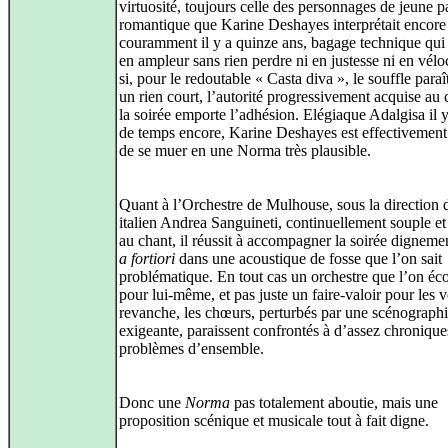
virtuosité, toujours celle des personnages de jeune 
romantique que Karine Deshayes interprétait encore
couramment il y a quinze ans, bagage technique qui
en ampleur sans rien perdre ni en justesse ni en véloc
si, pour le redoutable « Casta diva », le souffle paraî
un rien court, l’autorité progressivement acquise au 
la soirée emporte l’adhésion. Elégiaque Adalgisa il 
de temps encore, Karine Deshayes est effectivement 
de se muer en une Norma très plausible.
Quant à l’Orchestre de Mulhouse, sous la direction 
italien Andrea Sanguineti, continuellement souple et 
au chant, il réussit à accompagner la soirée digneme
a fortiori
dans une acoustique de fosse que l’on sait
problématique. En tout cas un orchestre que l’on éco
pour lui-même, et pas juste un faire‑valoir pour les 
revanche, les chœurs, perturbés par une scénograph
exigeante, paraissent confrontés à d’assez chronique
problèmes d’ensemble.
Donc une
Norma
pas totalement aboutie, mais une
proposition scénique et musicale tout à fait digne.