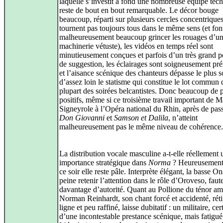
laquelle s’investit à fond une nombreuse équipe tec
reste de bout en bout remarquable. Le décor bouge
beaucoup, réparti sur plusieurs cercles concentrique
tournent pas toujours tous dans le même sens (et fon
malheureusement beaucoup grincer les rouages d’u
machinerie vétuste), les vidéos en temps réel sont
minutieusement conçues et parfois d’un très grand 
de suggestion, les éclairages sont soigneusement pr
et l’aisance scénique des chanteurs dépasse le plus 
d’assez loin le statisme qui constitue le lot commun 
plupart des soirées belcantistes. Donc beaucoup de 
positifs, même si ce troisième travail important de 
Signeyrole à l’Opéra national du Rhin, après de pas
Don Giovanni
et
Samson et Dalila
, n’atteint
malheureusement pas le même niveau de cohérence.
La distribution vocale masculine a-t-elle réellement 
importance stratégique dans
Norma
? Heureusement 
ce soir elle reste pâle. Interprète élégant, la basse 
peine retenir l’attention dans le rôle d’Oroveso, faut
davantage d’autorité. Quant au Pollione du ténor am
Norman Reinhardt, son chant forcé et accidenté, rétif
ligne et peu raffiné, laisse dubitatif : un militaire, cert
d’une incontestable prestance scénique, mais fatigué