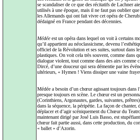
se scandaliser de ce que des récitatifs de Lachner aie
utilisés à une époque, mais il ne faut pas oublier que
les Allemands qui ont fait vivre cet opéra de Cherubi
dédaigné en France pendant des décennies.
Médée
est un opéra dans lequel on voit à certains 
qu’il appartient au néoclassicisme, devenu l’esthétiq
officiel de la Révolution et ses suites, surtout dans le
plastiques. On voit cela très souvent, comme dans q
dialogue violent, tout comme dans des airs comme c
Dircé, d’une douceur qui sera démentie par les évé
ultérieurs, « Hymen ! Viens dissiper une vaine fraye
Médée a besoin d’un chœur agissant toujours dans l’
presque toujours en scène. Le chœur est un personn
(Corinthiens, Argonautes, gardes, suivantes, prêtres)
dans la séquence, la péripétie. La façon de chanter, 
déplacer et d’agir scéniquement du Chœur du Teatro
maintenant dirigé par José Luis Basso, est stupéfiant
chœur fait partie aussi, dans cette production, du co
« ballet » d’Azorin.