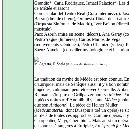
Grandio*, Carla Rodríguez, Ismael Palacios* (Les d
de Médée et Jason)
Coro Titular del Teatro Real (Coro Intermezzo), Jos
Basso (chef de chœur), Orquesta Titular del Teatro 
(Orquesta Sinfónica de Madrid), Ivor Bolton (direct
musicale)
Paco Azorín (mise en scène, décors), Ana Garay (co
Pedro Yagüe (lumières), Carlos Martos de Vega
(mouvements scéniques), Pedro Chamizo (vidéo), P
Sáenz Almeida (conseiller mythologique et historiqu
M. Agresta, E. Scala
(© Javier del Real/Teatro Real)
La tradition du mythe de Médée est bien connue. En
d’Euripide, mais de Sénèque aussi, il y a bon nombr
tragédies, culminant peut‑être avec Corneille. Ariber
Reimann s’inspire de Grillparzer pour sa
Médée
. Pa
« pièces noires » d’Anouilh, il y a une
Médée
(moins
que son
Antigone
). La pièce de Heiner Müller
(
Medeamaterial
, dont Dusapin a tiré un opéra) se si
au‑delà de toutes ces approches. Comme opéras, il y
Charpentier, Mayr, Cherubini... Mais aussi un opéra 
de sources étrangères à Euripide,
Freispruch für Me