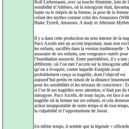
Rolf Liebermann, avec sa touche féministe, loin de l
sensibilité d’Athènes, où la misogynie était, davanta
haine ou le mépris de la femme, la peur de la femme
créant des mythes comme celui des Amazones (Will
Blake Tyrrell,
Amazons. A study in Athenian Mythm
Il y a dans cette production un sens intense de la tra
Paco Azorín met un accent important, mais non exclu
les enfants, sacrifiés dans la version traditionnelle :
assassine de ses enfants, une vengeance outrée pour
l’humiliation assouvie. Entre parenthèses, il y a une
différente, où l’on met l’accent sur la misogynie ath
qu’on a évoquée, contre laquelle Euripide avait
probablement conçu sa tragédie, dont l’objectif est
aujourd’hui perdu en raison de la distance insurmon
pour les sensibilités et les niveaux de conscience : E
si l’on lit ses tragédies avec attention, n’était pas du 
misogyne. Paco Azorín, de toute façon, est face à u
tragédie où la femme tue ses enfants, et cela demeur
action insupportable de notre temps et de tout temps
la culpabilité et l’opportunisme de Jason.
En même temps, il semble que la légende « officiell