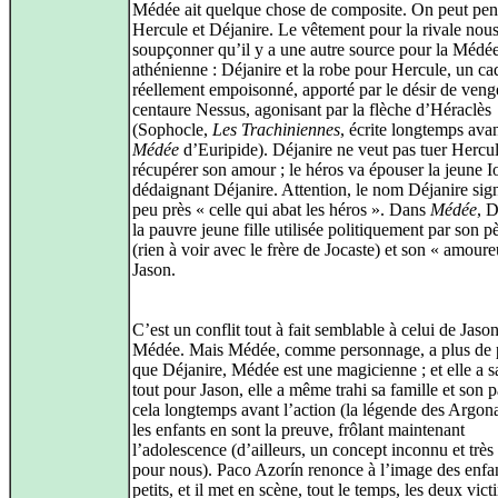
Médée ait quelque chose de composite. On peut pen
Hercule et Déjanire. Le vêtement pour la rivale nous
soupçonner qu’il y a une autre source pour la Médé
athénienne : Déjanire et la robe pour Hercule, un c
réellement empoisonné, apporté par le désir de ven
centaure Nessus, agonisant par la flèche d’Héraclès
(Sophocle,
Les Trachiniennes
, écrite longtemps avan
Médée
d’Euripide). Déjanire ne veut pas tuer Hercu
récupérer son amour ; le héros va épouser la jeune Io
dédaignant Déjanire. Attention, le nom Déjanire sign
peu près « celle qui abat les héros ». Dans
Médée
, D
la pauvre jeune fille utilisée politiquement par son 
(rien à voir avec le frère de Jocaste) et son « amour
Jason.
C’est un conflit tout à fait semblable à celui de Jason
Médée. Mais Médée, comme personnage, a plus de 
que Déjanire, Médée est une magicienne ; et elle a sa
tout pour Jason, elle a même trahi sa famille et son p
cela longtemps avant l’action (la légende des Argona
les enfants en sont la preuve, frôlant maintenant
l’adolescence (d’ailleurs, un concept inconnu et très
pour nous). Paco Azorín renonce à l’image des enfan
petits, et il met en scène, tout le temps, les deux vic