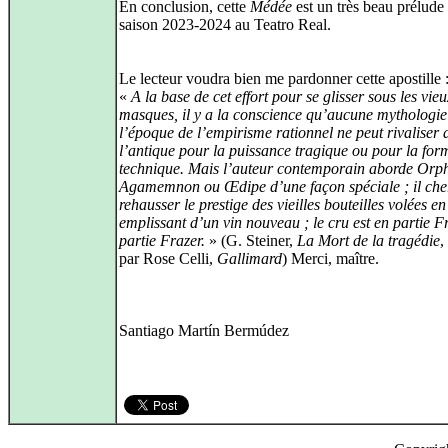
En conclusion, cette
Médée
est un très beau prélude 
saison 2023‑2024 au Teatro Real.
Le lecteur voudra bien me pardonner cette apostille 
«
A la base de cet effort pour se glisser sous les vie
masques, il y a la conscience qu’aucune mythologie
l’époque de l’empirisme rationnel ne peut rivaliser 
l’antique pour la puissance tragique ou pour la for
technique. Mais l’auteur contemporain aborde Orp
Agamemnon ou Œdipe d’une façon spéciale ; il che
rehausser le prestige des vieilles bouteilles volées en
emplissant d’un vin nouveau ; le cru est en partie F
partie Frazer.
» (G. Steiner,
La Mort de la tragédie
,
par Rose Celli,
Gallimard
) Merci, maître.
Santiago Martín Bermúdez