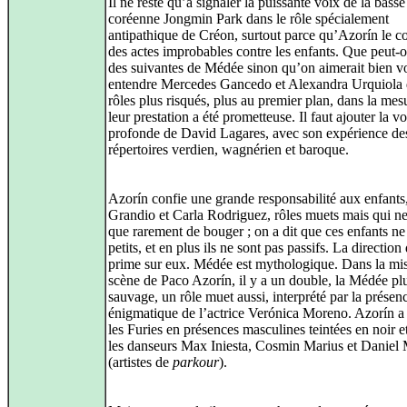
Il ne reste qu’à signaler la puissante voix de la basse
coréenne Jongmin Park dans le rôle spécialement
antipathique de Créon, surtout parce qu’Azorín le co
des actes improbables contre les enfants. Que peut‑o
des suivantes de Médée sinon qu’on aimerait bien vo
entendre Mercedes Gancedo et Alexandra Urquiola 
rôles plus risqués, plus au premier plan, dans la mes
leur prestation a été prometteuse. Il faut ajouter la v
profonde de David Lagares, avec son expérience de
répertoires verdien, wagnérien et baroque.
Azorín confie une grande responsabilité aux enfants,
Grandio et Carla Rodriguez, rôles muets mais qui ne
que rarement de bouger ; on a dit que ces enfants ne
petits, et en plus ils ne sont pas passifs. La direction
prime sur eux. Médée est mythologique. Dans la mi
scène de Paco Azorín, il y a un double, la Médée pl
sauvage, un rôle muet aussi, interprété par la présen
énigmatique de l’actrice Verónica Moreno. Azorín a
les Furies en présences masculines teintées en noir e
les danseurs Max Iniesta, Cosmin Marius et Daniel
(artistes de
parkour
).