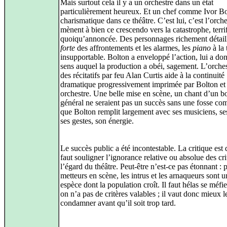
Mais surtout cela il y a un orchestre dans un état
particulièrement heureux. Et un chef comme Ivor Bo
charismatique dans ce théâtre. C’est lui, c’est l’orche
mènent à bien ce crescendo vers la catastrophe, terri
quoiqu’annoncée. Des personnages richement détaill
forte
des affrontements et les alarmes, les
piano
à la 
insupportable. Bolton a enveloppé l’action, lui a do
sens auquel la production a obéi, sagement. L’orches
des récitatifs par feu Alan Curtis aide à la continuité
dramatique progressivement imprimée par Bolton et
orchestre. Une belle mise en scène, un chant d’un b
général ne seraient pas un succès sans une fosse co
que Bolton remplit largement avec ses musiciens, ses
ses gestes, son énergie.
Le succès public a été incontestable. La critique est d
faut souligner l’ignorance relative ou absolue des cri
l’égard du théâtre. Peut‑être n’est‑ce pas étonnant : 
metteurs en scène, les intrus et les arnaqueurs sont u
espèce dont la population croît. Il faut hélas se méfie
on n’a pas de critères valables ; il vaut donc mieux l
condamner avant qu’il soit trop tard.