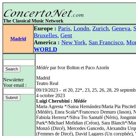
The Classical Music Network
Europe :
Paris
,
Londn
,
Zurich
,
Geneva
,
S
Bruxelles
,
Gent
Madrid
America :
New York
,
San Francisco
,
Mon
WORLD
Médée
par Ivor Bolton et Paco Azorín
Madrid
Newsletter
Teatro Real
Your email :
09/19/2023 - et 20, 22*, 23, 25, 26, 28, 29 septemb
4 octobre 2023
Luigi Cherubini :
Médée
Maria Agresta */Saioa Hernández/Maria Pia Piscitell
(Médée), Enea Scala*/Francesco Demuro (Jason), 
Fabiola Herrera*/Silva Tro Santafé (Néris), Jongmi
Park*/Michael Mofidian (Créon), Sara Blanch*/Mar
Monzó (Dircé), Mercedes Gancedo, Alexandra Urqu
(Femmes de Dircé), David Lagares (Un coryphée), 