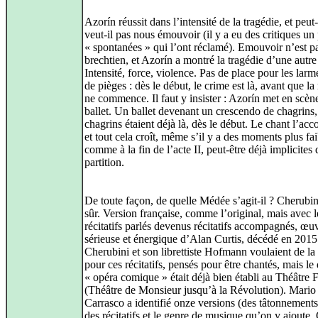
Azorín réussit dans l’intensité de la tragédie, et peut
veut‑il pas nous émouvoir (il y a eu des critiques un
« spontanées » qui l’ont réclamé). Emouvoir n’est p
brechtien, et Azorín a montré la tragédie d’une autre
Intensité, force, violence. Pas de place pour les larm
de pièges : dès le début, le crime est là, avant que l
ne commence. Il faut y insister : Azorín met en scèn
ballet. Un ballet devenant un crescendo de chagrins,
chagrins étaient déjà là, dès le début. Le chant l’a
et tout cela croît, même s’il y a des moments plus fai
comme à la fin de l’acte II, peut‑être déjà implicites 
partition.
De toute façon, de quelle Médée s’agit‑il ? Cherubin
sûr. Version française, comme l’original, mais avec l
récitatifs parlés devenus récitatifs accompagnés, œu
sérieuse et énergique d’Alan Curtis, décédé en 2015
Cherubini et son librettiste Hofmann voulaient de l
pour ces récitatifs, pensés pour être chantés, mais l
« opéra comique » était déjà bien établi au Théâtre
(Théâtre de Monsieur jusqu’à la Révolution). Mari
Carrasco a identifié onze versions (des tâtonnements
des récitatifs et le genre de musique qu’on y ajoute.