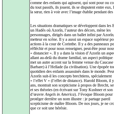
comme des enfants qui agissent, qui sont pour ou co
du tout passifs, ils jouent, ils se disputent entre eux, l
la sœur, rien à voir avec l’image établie pendant des 
Les situations dramatiques se développent dans les 
un Hadès où Azorín, l’auteur des décors, mène les
personnages, dirigés dans un ballet infini par Azorín,
metteur en scène. Il y a aussi un espace supérieur po
actions à la cour de Corinthe. Il y a des panneaux p
réfléchir et pour nous renseigner, peut‑être pour nou
« distancier ». Il y a dans la vision d’Azorín un asp
allant au‑delà du drame familial, un aspect politique
met un autre accent sur la femme venue du Caucase
Barbare) à l’Hellade (la civilisation). Une épopée to
quotidien des enfants assassinés dans le monde. Peut
Azorín suit‑il les concepts brechtiens, spécialement
« l’effet V » (l’effet de distance). Harold Bloom, il y
ans, montrait son scepticisme à propos de Brecht, s
et ses théories (en écrivant sur Tony Kushner et son
d’œuvre
Angels in America
). J’évoque Bloom pour
protéger derrière un nom illustre : je partage pareil
scepticisme de maître Bloom. De nos jours, je ne cro
que ce soit une hérésie.