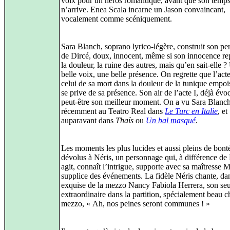
voix pour un héros romantique, avant que son temp
n’arrive. Enea Scala incarne un Jason convaincant,
vocalement comme scéniquement.
Sara Blanch, soprano lyrico-légère, construit son p
de Dircé, doux, innocent, même si son innocence re
la douleur, la ruine des autres, mais qu’en sait‑elle ?
belle voix, une belle présence. On regrette que l’acte
celui de sa mort dans la douleur de la tunique empo
se prive de sa présence. Son air de l’acte I, déjà évo
peut‑être son meilleur moment. On a vu Sara Blanc
récemment au Teatro Real dans
Le Turc en Italie
, et
auparavant dans
Thaïs
ou
Un bal masqué
.
Les moments les plus lucides et aussi pleins de bont
dévolus à Néris, un personnage qui, à différence de 
agit, connaît l’intrigue, supporte avec sa maîtresse 
supplice des événements. La fidèle Néris chante, da
exquise de la mezzo Nancy Fabiola Herrera, son seul
extraordinaire dans la partition, spécialement beau c
mezzo, « Ah, nos peines seront communes ! »