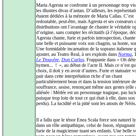
Maria Agresta se confronte à un personnage trop vis
les illustres divas d’antan. D’ailleurs, les représentat
étaient dédiées à la mémoire de Maria Callas. C’est
redoutable, peut‑être, mais Agresta et ses consœurs 
distributions ont l’avantage de chanter le véritable o
d’origine, sans compter les récitatifs (à l’époque, dé
Agresta chante, furie et parfois introspection, chant
une belle et puissante voix son chagrin, sa honte, son
Une formidable incarnation de la soprano italienne q
ajouter, au Teatro Real, à ses exploits dans
Norma
,
Le Trouvère
,
Don Carlos
. Frappante dans « Oh déte
hymen... ! », au début de l’acte II. Mais ce n’est q
choix, il doit y en avoir d’autres. Furie et statuaire v
pair dans cette interprétation riche d’un chant
particulièrement beau et dans la tension intérieure de
souffrance, assise, renonçant même aux gestes (elle a
aliénée : Médée est un personnage tragique, pas luci
puisque trop loin de tout ce qui était à elle, dans son
perdu). La lucidité et la pitié sont les atouts de Néris
Il a fallu que le ténor Enea Scala force son naturel l
dans un rôle antipathique, celui de Jason, répugnant 
furie de la magicienne tuant ses enfants. Une belle v