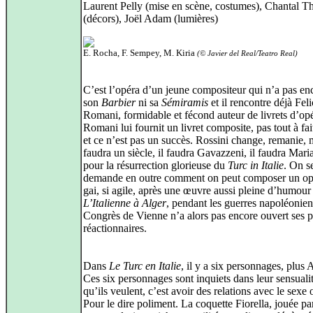
Laurent Pelly (mise en scène, costumes), Chantal 
(décors), Joël Adam (lumières)
E. Rocha, F. Sempey, M. Kiria
(© Javier del Real/Teatro Real)
C’est l’opéra d’un jeune compositeur qui n’a pas enc
son
Barbier
ni sa
Sémiramis
et il rencontre déjà Feli
Romani, formidable et fécond auteur de livrets d’op
Romani lui fournit un livret composite, pas tout à fait
et ce n’est pas un succès. Rossini change, remanie, ma
faudra un siècle, il faudra Gavazzeni, il faudra Mari
pour la résurrection glorieuse du
Turc in Italie
. On s
demande en outre comment on peut composer un opé
gai, si agile, après une œuvre aussi pleine d’humour
L’Italienne à Alger
, pendant les guerres napoléonie
Congrès de Vienne n’a alors pas encore ouvert ses p
réactionnaires.
Dans
Le Turc en Italie
, il y a six personnages, plus 
Ces six personnages sont inquiets dans leur sensuali
qu’ils veulent, c’est avoir des relations avec le sexe
Pour le dire poliment. La coquette Fiorella, jouée pa