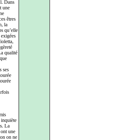
al. Dans
ut une
une
ces êtres
n, la
ps qu’elle
– exigées
ioletta,
égèreté
La qualité
 que
s ses
tourée
tourée
rfois
umis
 inquiète
és. La
 ont une
’on on ne