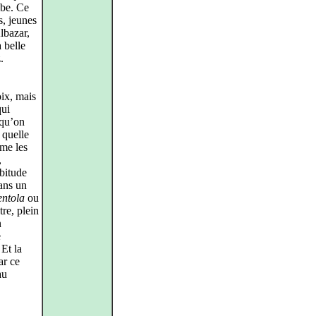
mbe. Ce
s, jeunes
lbazar,
 belle
.
oix, mais
qui
 qu’on
 quelle
mme les
,
bitude
dans un
ntola
ou
tre, plein
n
e
 Et la
ar ce
au