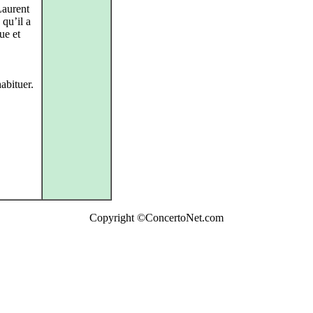
 Laurent
 qu’il a
ue et
abituer.
Copyright ©ConcertoNet.com