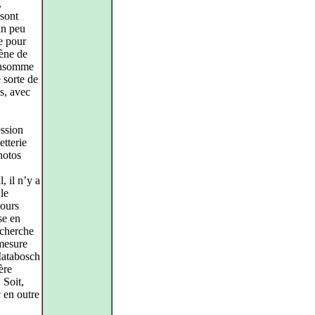
,
 sont
un peu
e pour
cène de
consomme
e sorte de
s, avec
ession
etterie
hotos
, il n’y a
 le
mours
se en
 cherche
 mesure
 Matabosch
ère
. Soit,
 en outre