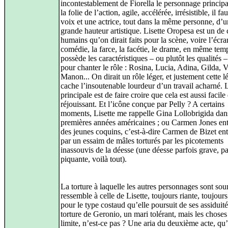
incontestablement de Fiorella le personnage princip
la folie de l’action, agile, accélérée, irrésistible, il fa
voix et une actrice, tout dans la même personne, d’
grande hauteur artistique. Lisette Oropesa est un de 
humains qu’on dirait faits pour la scène, voire l’écra
comédie, la farce, la facétie, le drame, en même tem
possède les caractéristiques – ou plutôt les qualités 
pour chanter le rôle : Rosina, Lucia, Adina, Gilda, V
Manon... On dirait un rôle léger, et justement cette l
cache l’insoutenable lourdeur d’un travail acharné. 
principale est de faire croire que cela est aussi facile
réjouissant. Et l’icône conçue par Pelly ? A certains
moments, Lisette me rappelle Gina Lollobrigida dan
premières années américaines ; ou Carmen Jones en
des jeunes coquins, c’est‑à‑dire Carmen de Bizet en
par un essaim de mâles torturés par les picotements
inassouvis de la déesse (une déesse parfois grave, pa
piquante, voilà tout).
La torture à laquelle les autres personnages sont so
ressemble à celle de Lisette, toujours riante, toujours
pour le type costaud qu’elle poursuit de ses assiduit
torture de Geronio, un mari tolérant, mais les choses
limite, n’est‑ce pas ? Une aria du deuxième acte, qu