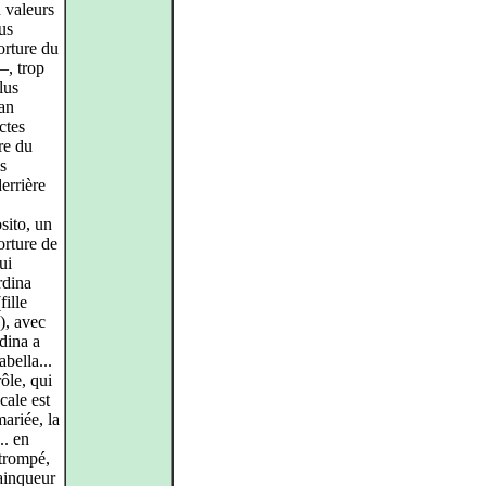
n valeurs
us
orture du
–, trop
lus
ian
ctes
re du
s
errière
sito, un
orture de
ui
rdina
ille
), avec
dina a
bella...
ôle, qui
cale est
ariée, la
.. en
 trompé,
vainqueur