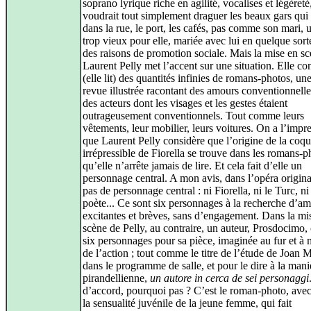
soprano lyrique riche en agilité, vocalises et légèreté
voudrait tout simplement draguer les beaux gars qui
dans la rue, le port, les cafés, pas comme son mari, 
trop vieux pour elle, mariée avec lui en quelque sort
des raisons de promotion sociale. Mais la mise en s
Laurent Pelly met l’accent sur une situation. Elle 
(elle lit) des quantités infinies de romans‑photos, un
revue illustrée racontant des amours conventionnelle
des acteurs dont les visages et les gestes étaient
outrageusement conventionnels. Tout comme leurs
vêtements, leur mobilier, leurs voitures. On a l’impr
que Laurent Pelly considère que l’origine de la coqu
irrépressible de Fiorella se trouve dans les romans‑p
qu’elle n’arrête jamais de lire. Et cela fait d’elle un
personnage central. A mon avis, dans l’opéra original
pas de personnage central : ni Fiorella, ni le Turc, ni
poète... Ce sont six personnages à la recherche d’a
excitantes et brèves, sans d’engagement. Dans la mi
scène de Pelly, au contraire, un auteur, Prosdocimo,
six personnages pour sa pièce, imaginée au fur et à
de l’action ; tout comme le titre de l’étude de Joan
dans le programme de salle, et pour le dire à la mani
pirandellienne,
un autore in cerca de sei personaggi
d’accord, pourquoi pas ? C’est le roman‑photo, avec
la sensualité juvénile de la jeune femme, qui fait