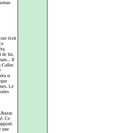
Thomas
ore écrit
ce
éra.
 de lui,
is... Il
a Callas
e
ra si
 que
nnes. Le
ortes
Albazar.
té. Ce
 opposé.
r une