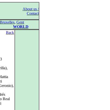
About us /
Contact
Bruxelles
,
Gent
WORLD
Back
23
lla),
attia
zi
Geronio),
drés
ro Real
i