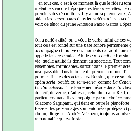
– en tout cas, c’est à ce moment‑là que le rideau to
n’était pas encore l’époque des ténors vedettes, héro
premiers des répartitions. Il y a une septième voix, A
aidant les personnages dans leurs démarches, avec la
voix de ténor du jeune Andalou Pablo García‑López
On a parlé agilité, on a vécu le verbe infini de ces v
tout cela est fondé sur une base sonore permanente 
accompagne et motive ces moments extraordinaires
appelle les crescendos. Ah, les
crescendi
de Rossini,
vie, quelle agilité ils donnent au spectacle. Tout co
ensembles, formidables, surtout dans le premier acte
insurpassable dans le finale du premier, comme d’ha
pour les finales des actes chez Rossini, que ce soit 
opéra
seria
, bouffe ou
semi‑seria
, comme
La Cenere
La Pie voleuse
. Et le fondement réside dans l’orches
de nerf, de verbe, d’adresse, celui du Teatro Real, e
particulier quand il est empoigné par un chef comm
Giacomo Sagripanti, qui tient en outre le pianoforte.
fosse et les personnages sont entourés (protégés ?) p
chœur, dirigé par Andrés Máspero, toujours au nive
remarquable qui est le sien.