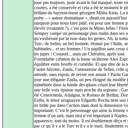
joue pas toujours, juste avant le bal masqué, toute e
courtes, a été conservée et cela a été le moment le pl
brillant du baryton-basse géorgien Misha Kiria. La t
poète – « auteur dramatique », dirait‑on aujourd’hui 
narquois pour nous faire pitié, est pour une femme p
élevée (vraiment ?), c’est pour la Muse, hélas ! Flor
Sempey campe un personnage plus malin dans ses a
qu’exubérant par la ruse dans les gestes. Ah, la tortu
Turc, de Selim, un bel homme, étonné par l’Italie, se
habitudes... et ses femmes ! Un papillon sans cesse d
les jupes ! Costaud... mais un Chérubin, après tout.
Formidable création de la basse sicilienne Alex Espo
équilibre entre bouffe et comédie. Et que dire de la t
l’autre héroïne, Zaida, l’amoureuse de Selim, celle q
attende, sans espoir, de revoir son amant ? Paola Ga
joue une élégante Zaida, un peu éloigné du modèle (f
mimétisée dans la bande des gitans criant leur liberté
une belle voix épaisse mais proche du soprano ; Gar
été Cenerentola, Adalgisa, le Romeo de Bellini, Dora
Enfin, le ténor uruguayen Edgardo Rocha tient son r
ne brille pas dans l’action mais dont la dimension vo
importante. C’est le personnage qui aime la femme m
femme d’un ami, mais rien n’est important à Naples.
apparence, tout du moins. Il est doublement déçu et
par ce qu’il y a le Turc et il y a le mari, finalement 