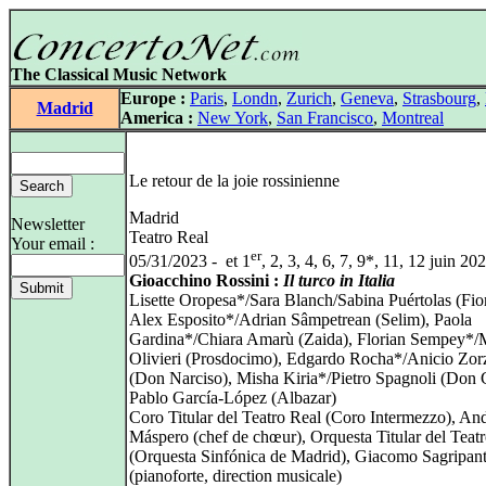
The Classical Music Network
Europe :
Paris
,
Londn
,
Zurich
,
Geneva
,
Strasbourg
,
Madrid
America :
New York
,
San Francisco
,
Montreal
Le retour de la joie rossinienne
Madrid
Newsletter
Teatro Real
Your email :
er
05/31/2023 - et 1
, 2, 3, 4, 6, 7, 9*, 11, 12 juin 20
Gioacchino Rossini :
Il turco in Italia
Lisette Oropesa*/Sara Blanch/Sabina Puértolas (Fiori
Alex Esposito*/Adrian Sâmpetrean (Selim), Paola
Gardina*/Chiara Amarù (Zaida), Florian Sempey*/M
Olivieri (Prosdocimo), Edgardo Rocha*/Anicio Zor
(Don Narciso), Misha Kiria*/Pietro Spagnoli (Don 
Pablo García‑López (Albazar)
Coro Titular del Teatro Real (Coro Intermezzo), An
Máspero (chef de chœur), Orquesta Titular del Teat
(Orquesta Sinfónica de Madrid), Giacomo Sagripant
(pianoforte, direction musicale)