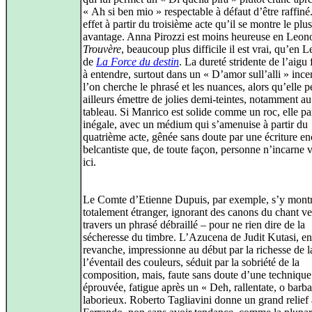
« Ah si ben mio » respectable à défaut d’être raffiné
effet à partir du troisième acte qu’il se montre le plu
avantage. Anna Pirozzi est moins heureuse en Leon
Trouvère
, beaucoup plus difficile il est vrai, qu’en 
de
La Force du destin
. La dureté stridente de l’aigu 
à entendre, surtout dans un « D’amor sull’alli » ince
l’on cherche le phrasé et les nuances, alors qu’elle p
ailleurs émettre de jolies demi-teintes, notamment au
tableau. Si Manrico est solide comme un roc, elle pa
inégale, avec un médium qui s’amenuise à partir du
quatrième acte, gênée sans doute par une écriture en
belcantiste que, de toute façon, personne n’incarne 
ici.
Le Comte d’Etienne Dupuis, par exemple, s’y mont
totalement étranger, ignorant des canons du chant ve
travers un phrasé débraillé – pour ne rien dire de la
sécheresse du timbre. L’Azucena de Judit Kutasi, en
revanche, impressionne au début par la richesse de l
l’éventail des couleurs, séduit par la sobriété de la
composition, mais, faute sans doute d’une technique
éprouvée, fatigue après un « Deh, rallentate, o barba
laborieux. Roberto Tagliavini donne un grand relief 