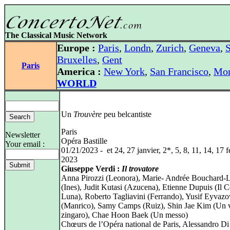
The Classical Music Network
Europe :
Paris
,
Londn
,
Zurich
,
Geneva
,
S
Bruxelles
,
Gent
Paris
America :
New York
,
San Francisco
,
Mon
WORLD
Un
Trouvère
peu belcantiste
Paris
Newsletter
Opéra Bastille
Your email :
01/21/2023 - et 24, 27 janvier, 2*, 5, 8, 11, 14, 17 f
2023
Giuseppe Verdi :
Il trovatore
Anna Pirozzi (Leonora), Marie‑ Andrée Bouchard‑L
(Ines), Judit Kutasi (Azucena), Etienne Dupuis (Il C
Luna), Roberto Tagliavini (Ferrando), Yusif Eyvazo
(Manrico), Samy Camps (Ruiz), Shin Jae Kim (Un 
zingaro), Chae Hoon Baek (Un messo)
Chœurs de l’Opéra national de Paris, Alessandro Di