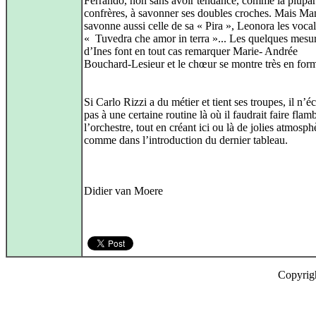
Ferrando, non sans avoir tendance, comme la plupar
confrères, à savonner ses doubles croches. Mais Ma
savonne aussi celle de sa « Pira », Leonora les vocal
« Tuvedra che amor in terra »... Les quelques mesu
d’Ines font en tout cas remarquer Marie‑ Andrée
Bouchard‑Lesieur et le chœur se montre très en for
Si Carlo Rizzi a du métier et tient ses troupes, il n’
pas à une certaine routine là où il faudrait faire fla
l’orchestre, tout en créant ici ou là de jolies atmosph
comme dans l’introduction du dernier tableau.
Didier van Moere
Copyrig