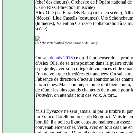
(chef des chœurs), Orchestre de l’Opéra national de 
Carlo Rizzi (direction musicale)
Alex Ollé (La Fura dels Baus) (mise en scène), Alfo
(décors), Lluc Castells (costumes), Urs Schönebau
(lumières), Valentina Carrasco (collaboration à la mi
scène)
(© Sébastien Mathé/Opéra national de Paris)
On sait
depuis 2016
ce qu’il faut penser de la produ
d’Alex Ollé, de sa transposition dans la guerre civile
espagnole, avec son cortège de violences et de cruau
l’on ne voit que cimetières et tranchées. On sait surt
l’absence de direction d’acteur abandonne les chant
eux‑mêmes. Mais comme, selon le mot bien connu, il
de réunir les plus grands chanteurs du monde pour f
Trouvère
, on attendait tout des voix. A tort...
Yusif Eyvazov ne sera jamais, ni par le timbre ni par
un Franco Corelli ou un Carlo Bergonzi. Mais le tem
bonifié, il a poli sa ligne et assure maintenant assez
convenablement chez Verdi, avec en tout cas une e
qui lui permet un « Di quella pira » plutôt crâne apr