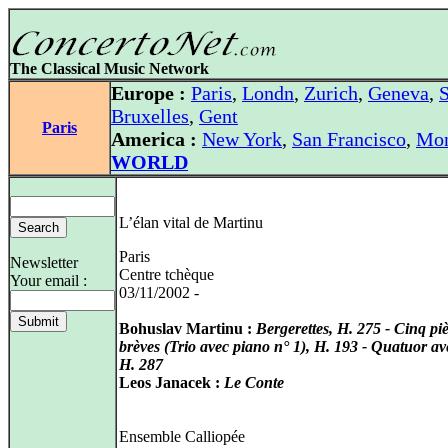
The Classical Music Network
Europe :
Paris
,
Londn
,
Zurich
,
Geneva
,
S
Bruxelles
,
Gent
Paris
America :
New York
,
San Francisco
,
Mon
WORLD
L’élan vital de Martinu
Paris
Newsletter
Centre tchèque
Your email :
03/11/2002 -
Bohuslav Martinu :
Bergerettes, H. 275 - Cinq pi
brèves (Trio avec piano n° 1), H. 193 - Quatuor av
H. 287
Leos Janacek :
Le Conte
Ensemble Calliopée