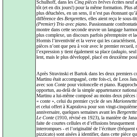
Schulhoff, dans les
Cinq pièces brèves
écrites neuf 
tôt (et en dix jours!) pour la même formation. Plus ab
plus détachées, en un sens, il n’est pas étonnant qu’à
différence des
Bergerettes
, elles aient reçu le sous-ti
(Premier) Trio avec piano
. Passionnante confrontati
montre dans cette seconde œuvre un langage harmo
plus complexe, un discours parfois péremptoire et l
Hormis l’inventivité et la verve qui les caractérisent,
pièces n’ont que peu à voir avec le premier recueil,
l’expression y tient également sa place (
adagio
, seu
lent, mais le plus développé, placé en deuxième posi
Après Stravinski et Bartok dans les deux premiers c
Martinu était accompagné, cette fois-ci, de Leos Jan
avec son
Conte
pour violoncelle et piano. Rapproc
opportun, au-delà de la simple appartenance national
Martinu a lui-même composé au moins deux pièces i
« conte », celui du premier cycle de ses
Marionnette
et celui offert à Kapralova pour son vingt-cinquième
anniversaire, quelques semaines avant les
Bergerette
Le Conte
(1910, révisé en 1923), la manière de Jana
faite de courtes cellules et d’effusions brusquement
interrompues - et l’originalité de l’écriture (fréquent
pizzicato) sont aisées à identifier, dans cette pièce qu