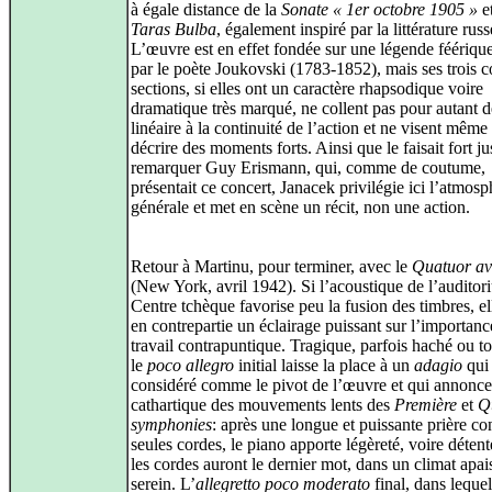
à égale distance de la
Sonate « 1er octobre 1905 »
e
Taras Bulba
, également inspiré par la littérature russ
L’œuvre est en effet fondée sur une légende féériqu
par le poète Joukovski (1783-1852), mais ses trois c
sections, si elles ont un caractère rhapsodique voire
dramatique très marqué, ne collent pas pour autant 
linéaire à la continuité de l’action et ne visent même
décrire des moments forts. Ainsi que le faisait fort j
remarquer Guy Erismann, qui, comme de coutume,
présentait ce concert, Janacek privilégie ici l’atmosp
générale et met en scène un récit, non une action.
Retour à Martinu, pour terminer, avec le
Quatuor av
(New York, avril 1942). Si l’acoustique de l’audito
Centre tchèque favorise peu la fusion des timbres, el
en contrepartie un éclairage puissant sur l’importan
travail contrapuntique. Tragique, parfois haché ou tor
le
poco allegro
initial laisse la place à un
adagio
qui 
considéré comme le pivot de l’œuvre et qui annonce 
cathartique des mouvements lents des
Première
et
Q
symphonies
: après une longue et puissante prière co
seules cordes, le piano apporte légèreté, voire détent
les cordes auront le dernier mot, dans un climat apai
serein. L’
allegretto poco moderato
final, dans lequel