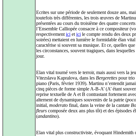
Ecrites sur une période de seulement douze ans, mai
toutefois très différentes, les trois œuvres de Martinu
présentées au cours du troisième des quatre concerts
l’Ensemble Calliopée consacre à ce compositeur (vo
respectivement
ici
et
ici
le compte rendu des deux p
soirées) mettaient en lumière le formidable élan vital
caractérise si souvent sa musique. Et ce, quelles que
les circonstances, souvent tragiques, dans lesquelles e
jour.
Elan vital tourné vers le terroir, mais aussi vers la je
Vitezslava Kapralova, dans les
Bergerettes
pour trio
piano (Paris, février 1939). Martinu n’entendit jamai
cinq pièces de forme simple A-B-A’ (A’ étant souve
reprise textuelle de A et B contrastant fortement ave
alternent de dynamiques souvenirs de la patrie (
poco
initial,
moderato
final, dans la veine de la cantate
Bo
fleurs
composée deux ans plus tôt) et des épisodes é
(
andantino
).
Elan vital plus constructiviste, évoquant Hindemith 