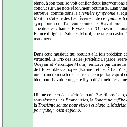
piano, à son tour, se voit confier deux interventions s
conclut sur une note résolument optimiste. Elan vital
retrouvé, comme dans la
Première symphonie
à laqu
Martinu s’attelle dès l’achèvement de ce
Quatuor
(ce
symphonie sera d’ailleurs donnée le 18 avril procha
Théâtre des Champs-Elysées par l’Orchestre nationa
France dirigé par Zdenek Macal, une rare occasion 
manquer).
Dans cette musique qui requiert à la fois précision et
virtuosité, le Trio des Iscles (Frédéric Lagarde, Pierr
Queyras et Véronique Marin), renforcé par un autr
de l’Ensemble Calliopée (Karine Lethiec à l’alto), a
une manière musclée et carrée à ce répertoire qu’il c
bien pour l’avoir enregistré il y a déjà quelques anné
Ultime concert de la série le mardi 2 avril prochain, 
sous réserves, les
Promenades
, la
Sonate pour flûte 
la
Troisième sonate pour violon et piano
la
Madrigal
pour flûte, violon et piano
.