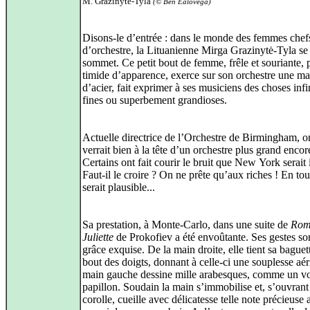
M. Grazinytė‑Tyla
(© Ben Ealovega)
Disons‑le d’entrée : dans le monde des femmes chef
d’orchestre, la Lituanienne Mirga Grazinytė‑Tyla se 
sommet. Ce petit bout de femme, frêle et souriante, 
timide d’apparence, exerce sur son orchestre une maî
d’acier, fait exprimer à ses musiciens des choses inf
fines ou superbement grandioses.
Actuelle directrice de l’Orchestre de Birmingham, o
verrait bien à la tête d’un orchestre plus grand encor
Certains ont fait courir le bruit que New York serait 
Faut‑il le croire ? On ne prête qu’aux riches ! En tou
serait plausible...
Sa prestation, à Monte‑Carlo, dans une suite de
Rom
Juliette
de Prokofiev a été envoûtante. Ses gestes so
grâce exquise. De la main droite, elle tient sa baguet
bout des doigts, donnant à celle‑ci une souplesse aé
main gauche dessine mille arabesques, comme un vo
papillon. Soudain la main s’immobilise et, s’ouvrant
corolle, cueille avec délicatesse telle note précieuse