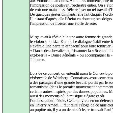
aux violons ou aux bois. A d’autres moments, elle 
l’impression de soulever l’orchestre entier. On s’éto
de voir une main aussi frêle réaliser un tel travail d’
De quelques gestes cinglants, elle fait claquer l’orch
L’instant d’après, elle l’éteint en douceur, ses doigt
l’impression de froisser une étoffe de soie.
Mirga avait à côté d’elle une autre femme de grande 
le violon solo Liza Kerob. Le dialogue établi entre 
s’avéra d’une parfaite efficacité pour faire tonitruer l
« Danse des chevaliers », frissonner la « Scène du b
exploser la « Danse générale » ou accompagner la 
Juliette ».
Lors de ce concert, on entendit aussi le
Concerto po
violoncelle
de Weinberg. Connaissez-vous cette œuvr
a des passages d’une grande beauté, portés par le so
romantisme (dans le premier mouvement notamment
certains autres inspirés par des danses populaires. Ma
aussi des moments où la musique s’égare et où
l’orchestration s’étiole. Cette œuvre a eu un défenseu
en Thierry Amadi. Il faut faire l’éloge de ce musicie
au pupitre où, il y a un demi‑siècle, se trouvait Paul 