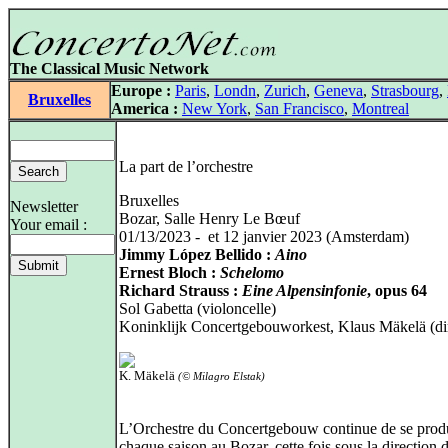
The Classical Music Network
Europe :
Paris
,
Londn
,
Zurich
,
Geneva
,
Strasbourg
,
Bruxelles
America :
New York
,
San Francisco
,
Montreal
La part de l’orchestre
Bruxelles
Newsletter
Bozar, Salle Henry Le Bœuf
Your email :
01/13/2023 - et 12 janvier 2023 (Amsterdam)
Jimmy López Bellido :
Aino
Ernest Bloch :
Schelomo
Richard Strauss :
Eine Alpensinfonie
, opus 64
Sol Gabetta (violoncelle)
Koninklijk Concertgebouworkest, Klaus Mäkelä (dir
K. Mäkelä
(© Milagro Elstak)
L’Orchestre du Concertgebouw continue de se prod
chaque saison au Bozar, cette fois sous la direction 