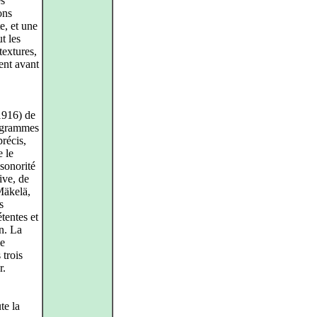
es
ons
e, et une
t les
textures,
nent avant
916) de
rogrammes
précis,
 le
 sonorité
ive, de
Mäkelä,
s
étentes et
n. La
me
 trois
r.
te la