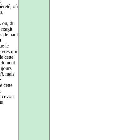
e
ièreté, où
s,
, ou, du
 réagit
ns de haut
t
ue le
ivres qui
e cette
lidement
oujours
di
, mais
e
e cette
e
rcevoir
us