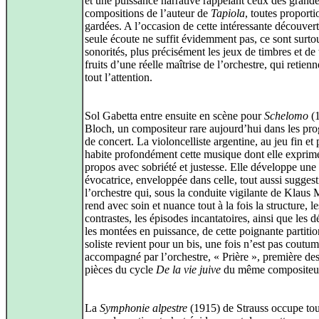
et une puissance narrative rappelant ceux des grand
compositions de l’auteur de
Tapiola
, toutes proporti
gardées. A l’occasion de cette intéressante découvert
seule écoute ne suffit évidemment pas, ce sont surtou
sonorités, plus précisément les jeux de timbres et de 
fruits d’une réelle maîtrise de l’orchestre, qui retien
tout l’attention.
Sol Gabetta entre ensuite en scène pour
Schelomo
(1
Bloch, un compositeur rare aujourd’hui dans les p
de concert. La violoncelliste argentine, au jeu fin et 
habite profondément cette musique dont elle exprime
propos avec sobriété et justesse. Elle développe une
évocatrice, enveloppée dans celle, tout aussi suggest
l’orchestre qui, sous la conduite vigilante de Klaus 
rend avec soin et nuance tout à la fois la structure, le
contrastes, les épisodes incantatoires, ainsi que les d
les montées en puissance, de cette poignante partitio
soliste revient pour un bis, une fois n’est pas coutu
accompagné par l’orchestre, « Prière », première des
pièces du cycle
De la vie juive
du même compositeu
La
Symphonie alpestre
(1915) de Strauss occupe tou