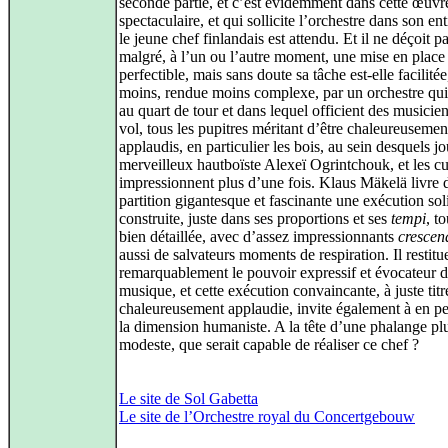
seconde partie, et c’est évidemment dans cette œuvr
spectaculaire, et qui sollicite l’orchestre dans son ent
le jeune chef finlandais est attendu. Et il ne déçoit pa
malgré, à l’un ou l’autre moment, une mise en place
perfectible, mais sans doute sa tâche est‑elle facilitée
moins, rendue moins complexe, par un orchestre qui
au quart de tour et dans lequel officient des musicie
vol, tous les pupitres méritant d’être chaleureusemen
applaudis, en particulier les bois, au sein desquels jo
merveilleux hautboïste Alexeï Ogrintchouk, et les cu
impressionnent plus d’une fois. Klaus Mäkelä livre d
partition gigantesque et fascinante une exécution so
construite, juste dans ses proportions et ses
tempi
, t
bien détaillée, avec d’assez impressionnants
crescen
aussi de salvateurs moments de respiration. Il restitu
remarquablement le pouvoir expressif et évocateur d
musique, et cette exécution convaincante, à juste titr
chaleureusement applaudie, invite également à en pe
la dimension humaniste. A la tête d’une phalange pl
modeste, que serait capable de réaliser ce chef ?
Le site de Sol Gabetta
Le site de l’Orchestre royal du Concertgebouw