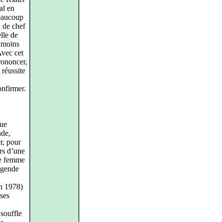
al en
beaucoup
n de chef
lle de
à moins
Avec cet
prononcer,
 réussite
onfirmer.
que
nde,
r, pour
ors d’une
ne femme
légende
n 1978)
 ses
souffle