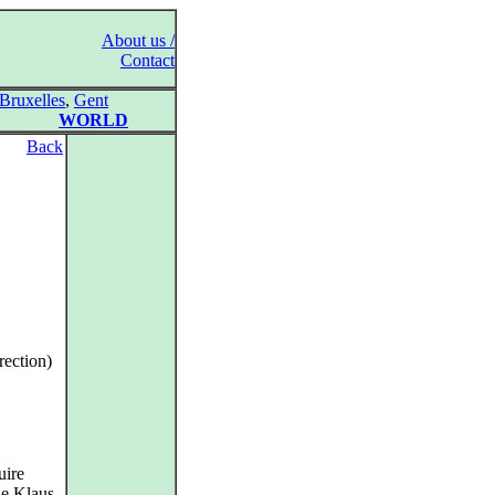
About us /
Contact
Bruxelles
,
Gent
WORLD
Back
ection)
uire
de Klaus