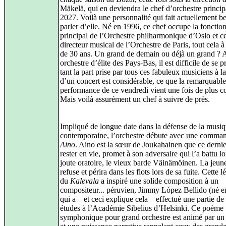
Mäkelä, qui en deviendra le chef d’orchestre princip
2027. Voilà une personnalité qui fait actuellement 
parler d’elle. Né en 1996, ce chef occupe la fonctio
principal de l’Orchestre philharmonique d’Oslo et ce
directeur musical de l’Orchestre de Paris, tout cela 
de 30 ans. Un grand de demain ou déjà un grand ? 
orchestre d’élite des Pays‑Bas, il est difficile de se 
tant la part prise par tous ces fabuleux musiciens à la
d’un concert est considérable, ce que la remarquable
performance de ce vendredi vient une fois de plus c
Mais voilà assurément un chef à suivre de près.
Impliqué de longue date dans la défense de la musi
contemporaine, l’orchestre débute avec une comma
Aino
. Aino est la sœur de Joukahainen que ce dernie
rester en vie, promet à son adversaire qui l’a battu l
joute oratoire, le vieux barde Väinämöinen. La jeu
refuse et périra dans les flots lors de sa fuite. Cette 
du
Kalevala
a inspiré une solide composition à un
compositeur... péruvien, Jimmy López Bellido (né e
qui a – et ceci explique cela – effectué une partie de
études à l’Académie Sibelius d’Helsinki. Ce poème
symphonique pour grand orchestre est animé par un 