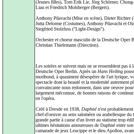
(Jeunes filles), Tom Erik Lie, Jörg Schörner, Chon
Liau et Friedrich Molsberger (Bergers).
Anthony Pilavachi (Mise en scène), Dieter Richter 
Jutta Delorme (Costumes), Anthony Pilavachi et Ola
Siegfried Stolzfuss (''Light-Design'').
Orchestre et choeur masculin de la Deutsche Oper B
Christian Thielemann (Direction).
Les soirées se suivent mais ne se ressemblent pas à l
Deutsche Oper Berlin. Après un
Hans Heiling
pouss
moribond, à quasiment désespérer de l'art lyrique, v
spectacle dont la beauté et la modernité autrement p
convaincante nous redonnent, dans une oeuvre pour
largement méconnue, de bonnes raisons de continuer
en l'opéra.
Créé à Dresde en 1938,
Daphné
n'est probablement
chef-d'oeuvre au sens saloméen ou arabellesque du 
grande partie à cause d'un livret au statisme trop édif
ultimes hésitations amoureuses de Daphné entre son
camarade de jeux Leucippe et le dieu Apollon, avant