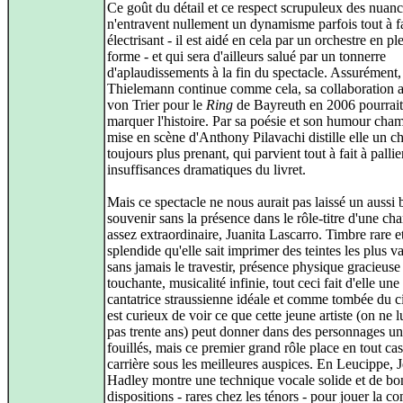
Ce goût du détail et ce respect scrupuleux des nuan
n'entravent nullement un dynamisme parfois tout à fa
électrisant - il est aidé en cela par un orchestre en pl
forme - et qui sera d'ailleurs salué par un tonnerre
d'aplaudissements à la fin du spectacle. Assurément, 
Thielemann continue comme cela, sa collaboration 
von Trier pour le
Ring
de Bayreuth en 2006 pourrait 
marquer l'histoire. Par sa poésie et son humour cham
mise en scène d'Anthony Pilavachi distille elle un 
toujours plus prenant, qui parvient tout à fait à palli
insuffisances dramatiques du livret.
Mais ce spectacle ne nous aurait pas laissé un aussi
souvenir sans la présence dans le rôle-titre d'une ch
assez extraordinaire, Juanita Lascarro. Timbre rare e
splendide qu'elle sait imprimer des teintes les plus v
sans jamais le travestir, présence physique gracieuse 
touchante, musicalité infinie, tout ceci fait d'elle une
cantatrice straussienne idéale et comme tombée du c
est curieux de voir ce que cette jeune artiste (on ne 
pas trente ans) peut donner dans des personnages un
fouillés, mais ce premier grand rôle place en tout cas
carrière sous les meilleures auspices. En Leucippe, J
Hadley montre une technique vocale solide et de bo
dispositions - rares chez les ténors - pour jouer la c