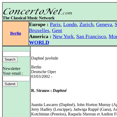
The Classical Music Network
Europe :
Paris
,
Londn
,
Zurich
,
Geneva
,
S
Bruxelles
,
Gent
Berlin
America :
New York
,
San Francisco
,
Mon
WORLD
Daphné juvénile
Berlin
Newsletter
Deutsche Oper
Your email :
03/03/2002 -
R. Strauss :
Daphné
Juanita Lascarro (Daphné), John Horton Murray (Ap
Jerry Hadley (Leucippe), Jadwiga Rappé (Gaea), Ar
Kotchinian (Peneios), Raquela Sheeran et Andion 