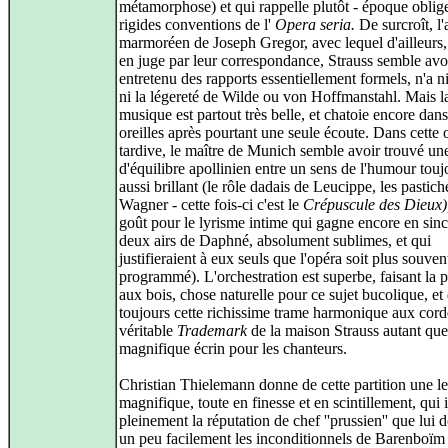
métamorphose) et qui rappelle plutôt - époque oblige
rigides conventions de l'
Opera seria.
De surcroît, l
marmoréen de Joseph Gregor, avec lequel d'ailleurs, 
en juge par leur correspondance, Strauss semble avo
entretenu des rapports essentiellement formels, n'a n
ni la légereté de Wilde ou von Hoffmanstahl. Mais l
musique est partout très belle, et chatoie encore dan
oreilles après pourtant une seule écoute. Dans cette
tardive, le maître de Munich semble avoir trouvé une
d'équilibre apollinien entre un sens de l'humour touj
aussi brillant (le rôle dadais de Leucippe, les pastich
Wagner - cette fois-ci c'est le
Crépuscule des Dieux
goût pour le lyrisme intime qui gagne encore en sincé
deux airs de Daphné, absolument sublimes, et qui
justifieraient à eux seuls que l'opéra soit plus souven
programmé). L'orchestration est superbe, faisant la p
aux bois, chose naturelle pour ce sujet bucolique, et
toujours cette richissime trame harmonique aux cord
véritable
Trademark
de la maison Strauss autant que
magnifique écrin pour les chanteurs.
Christian Thielemann donne de cette partition une le
magnifique, toute en finesse et en scintillement, qui 
pleinement la réputation de chef ''prussien'' que lui 
un peu facilement les inconditionnels de Barenboïm 