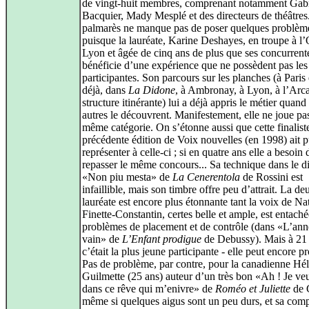
de vingt-huit membres, comprenant notamment Gabr
Bacquier, Mady Mesplé et des directeurs de théâtres
palmarès ne manque pas de poser quelques problèm
puisque la lauréate, Karine Deshayes, en troupe à l
Lyon et âgée de cinq ans de plus que ses concurrent
bénéficie d’une expérience que ne possèdent pas les
participantes. Son parcours sur les planches (à Paris
déjà, dans
La Didone
, à Ambronay, à Lyon, à l’Arca
structure itinérante) lui a déjà appris le métier quand 
autres le découvrent. Manifestement, elle ne joue pa
même catégorie. On s’étonne aussi que cette finaliste
précédente édition de Voix nouvelles (en 1998) ait p
représenter à celle-ci ; si en quatre ans elle a besoin 
repasser le même concours... Sa technique dans le dif
«Non piu mesta» de
La Cenerentola
de Rossini est
infaillible, mais son timbre offre peu d’attrait. La d
lauréate est encore plus étonnante tant la voix de Na
Finette-Constantin, certes belle et ample, est entach
problèmes de placement et de contrôle (dans «L’ann
vain» de
L’Enfant prodigue
de Debussy). Mais à 21 
c’était la plus jeune participante - elle peut encore p
Pas de problème, par contre, pour la canadienne Hé
Guilmette (25 ans) auteur d’un très bon «Ah ! Je ve
dans ce rêve qui m’enivre» de
Roméo et Juliette
de 
même si quelques aigus sont un peu durs, et sa comp