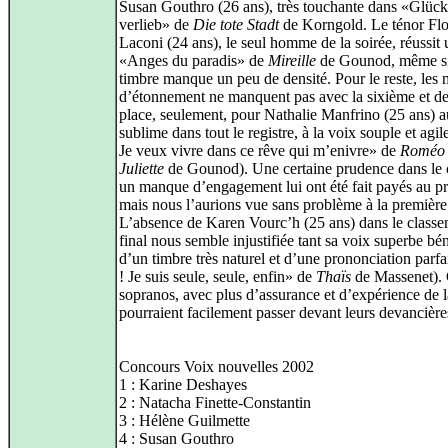
Susan Gouthro (26 ans), très touchante dans «Glück
verlieb» de
Die tote Stadt
de Korngold. Le ténor Flo
Laconi (24 ans), le seul homme de la soirée, réussit
«Anges du paradis» de
Mireille
de Gounod, même si
timbre manque un peu de densité. Pour le reste, les 
d’étonnement ne manquent pas avec la sixième et de
place, seulement, pour Nathalie Manfrino (25 ans) a
sublime dans tout le registre, à la voix souple et agi
Je veux vivre dans ce rêve qui m’enivre» de
Roméo 
Juliette
de Gounod). Une certaine prudence dans le 
un manque d’engagement lui ont été fait payés au pri
mais nous l’aurions vue sans problème à la première
L’absence de Karen Vourc’h (25 ans) dans le class
final nous semble injustifiée tant sa voix superbe bén
d’un timbre très naturel et d’une prononciation parf
! Je suis seule, seule, enfin» de
Thaïs
de Massenet).
sopranos, avec plus d’assurance et d’expérience de l
pourraient facilement passer devant leurs devancière
Concours Voix nouvelles 2002
1 : Karine Deshayes
2 : Natacha Finette-Constantin
3 : Hélène Guilmette
4 : Susan Gouthro