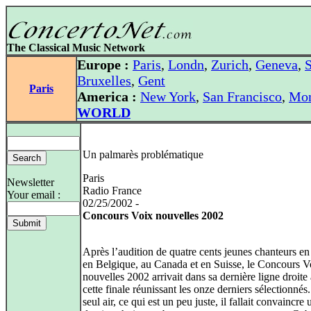
The Classical Music Network
Europe :
Paris
,
Londn
,
Zurich
,
Geneva
,
S
Bruxelles
,
Gent
Paris
America :
New York
,
San Francisco
,
Mon
WORLD
Un palmarès problématique
Paris
Newsletter
Radio France
Your email :
02/25/2002 -
Concours Voix nouvelles 2002
Après l’audition de quatre cents jeunes chanteurs en
en Belgique, au Canada et en Suisse, le Concours V
nouvelles 2002 arrivait dans sa dernière ligne droite
cette finale réunissant les onze derniers sélectionnés
seul air, ce qui est un peu juste, il fallait convaincre 