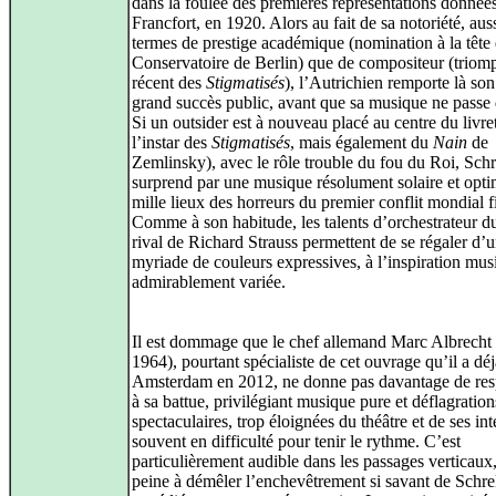
dans la foulée des premières représentations donnée
Francfort, en 1920. Alors au fait de sa notoriété, aus
termes de prestige académique (nomination à la tête
Conservatoire de Berlin) que de compositeur (triom
récent des
Stigmatisés
), l’Autrichien remporte là son
grand succès public, avant que sa musique ne passe
Si un outsider est à nouveau placé au centre du livret
l’instar des
Stigmatisés
, mais également du
Nain
de
Zemlinsky), avec le rôle trouble du fou du Roi, Sch
surprend par une musique résolument solaire et optim
mille lieux des horreurs du premier conflit mondial f
Comme à son habitude, les talents d’orchestrateur d
rival de Richard Strauss permettent de se régaler d’
myriade de couleurs expressives, à l’inspiration mus
admirablement variée.
Il est dommage que le chef allemand Marc Albrecht 
1964), pourtant spécialiste de cet ouvrage qu’il a déj
Amsterdam en 2012, ne donne pas davantage de resp
à sa battue, privilégiant musique pure et déflagration
spectaculaires, trop éloignées du théâtre et de ses int
souvent en difficulté pour tenir le rythme. C’est
particulièrement audible dans les passages verticaux
peine à démêler l’enchevêtrement si savant de Schrek