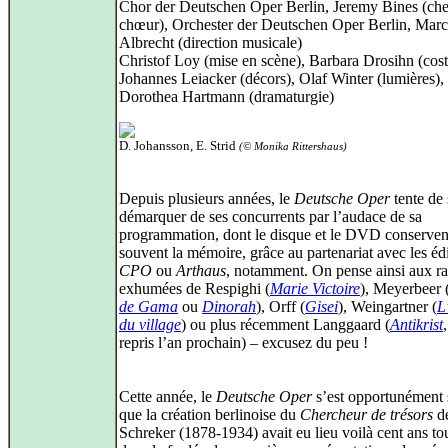
Chor der Deutschen Oper Berlin, Jeremy Bines (che
chœur), Orchester der Deutschen Oper Berlin, Marc
Albrecht (direction musicale)
Christof Loy (mise en scène), Barbara Drosihn (cos
Johannes Leiacker (décors), Olaf Winter (lumières),
Dorothea Hartmann (dramaturgie)
D. Johansson, E. Strid
(© Monika Rittershaus)
Depuis plusieurs années, le
Deutsche Oper
tente de 
démarquer de ses concurrents par l’audace de sa
programmation, dont le disque et le DVD conservent
souvent la mémoire, grâce au partenariat avec les éd
CPO
ou
Arthaus
, notamment. On pense ainsi aux ra
exhumées de Respighi (
Marie Victoire
), Meyerbeer 
de Gama
ou
Dinorah
), Orff (
Gisei
), Weingartner (
L
du village
) ou plus récemment Langgaard (
Antikrist
repris l’an prochain) – excusez du peu !
Cette année, le
Deutsche Oper
s’est opportunément
que la création berlinoise du
Chercheur de trésors
de
Schreker (1878‑1934) avait eu lieu voilà cent ans tou