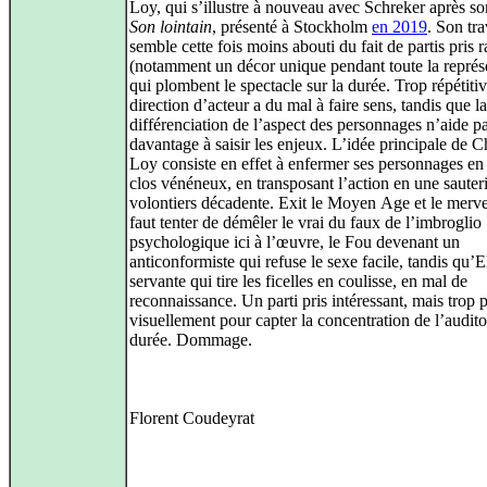
Loy, qui s’illustre à nouveau avec Schreker après so
Son lointain
, présenté à Stockholm
en 2019
. Son tra
semble cette fois moins abouti du fait de partis pris 
(notamment un décor unique pendant toute la représe
qui plombent le spectacle sur la durée. Trop répétitiv
direction d’acteur a du mal à faire sens, tandis que la
différenciation de l’aspect des personnages n’aide p
davantage à saisir les enjeux. L’idée principale de C
Loy consiste en effet à enfermer ses personnages en
clos vénéneux, en transposant l’action en une sauter
volontiers décadente. Exit le Moyen Age et le mervei
faut tenter de démêler le vrai du faux de l’imbroglio
psychologique ici à l’œuvre, le Fou devenant un
anticonformiste qui refuse le sexe facile, tandis qu’E
servante qui tire les ficelles en coulisse, en mal de
reconnaissance. Un parti pris intéressant, mais trop 
visuellement pour capter la concentration de l’auditoi
durée. Dommage.
Florent Coudeyrat