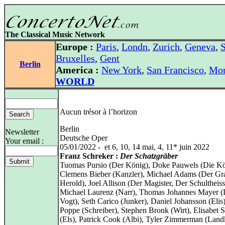
The Classical Music Network
Europe :
Paris
,
Londn
,
Zurich
,
Geneva
,
S
Bruxelles
,
Gent
Berlin
America :
New York
,
San Francisco
,
Mon
WORLD
Aucun trésor à l’horizon
Berlin
Newsletter
Deutsche Oper
Your email :
05/01/2022 - et 6, 10, 14 mai, 4, 11* juin 2022
Franz Schreker :
Der Schatzgräber
Tuomas Pursio (Der König), Doke Pauwels (Die Kö
Clemens Bieber (Kanzler), Michael Adams (Der Gra
Herold), Joel Allison (Der Magister, Der Schultheiss
Michael Laurenz (Narr), Thomas Johannes Mayer (
Vogt), Seth Carico (Junker), Daniel Johansson (Elis
Poppe (Schreiber), Stephen Bronk (Wirt), Elisabet S
(Els), Patrick Cook (Albi), Tyler Zimmerman (Land