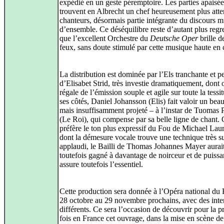
expédié en un geste péremptoire. Les parties apaisée
trouvent en Albrecht un chef heureusement plus atten
chanteurs, désormais partie intégrante du discours m
d’ensemble. Ce déséquilibre reste d’autant plus regre
que l’excellent Orchestre du
Deutsche Oper
brille d
feux, sans doute stimulé par cette musique haute en 
La distribution est dominée par l’Els tranchante et p
d’Elisabet Strid, très investie dramatiquement, dont 
régale de l’émission souple et agile sur toute la tessi
ses côtés, Daniel Johansson (Elis) fait valoir un bea
mais insuffisamment projeté – à l’instar de Tuomas 
(Le Roi), qui compense par sa belle ligne de chant. 
préfère le ton plus expressif du Fou de Michael Lau
dont la démesure vocale trouve une technique très su
applaudi, le Bailli de Thomas Johannes Mayer aurai
toutefois gagné à davantage de noirceur et de puiss
assure toutefois l’essentiel.
Cette production sera donnée à l’Opéra national du 
28 octobre au 29 novembre prochains, avec des inte
différents. Ce sera l’occasion de découvrir pour la p
fois en France cet ouvrage, dans la mise en scène de