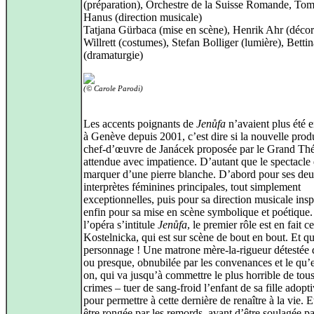
(préparation), Orchestre de la Suisse Romande, To
Hanus (direction musicale)
Tatjana Gürbaca (mise en scène), Henrik Ahr (décors
Willrett (costumes), Stefan Bolliger (lumière), Betti
(dramaturgie)
(© Carole Parodi)
Les accents poignants de
Jenůfa
n’avaient plus été 
à Genève depuis 2001, c’est dire si la nouvelle prod
chef-d’œuvre de Janácek proposée par le Grand Théâ
attendue avec impatience. D’autant que le spectacle 
marquer d’une pierre blanche. D’abord pour ses de
interprètes féminines principales, tout simplement
exceptionnelles, puis pour sa direction musicale insp
enfin pour sa mise en scène symbolique et poétique.
l’opéra s’intitule
Jenůfa
, le premier rôle est en fait c
Kostelnicka, qui est sur scène de bout en bout. Et qu
personnage ! Une matrone mère-la-rigueur détestée 
ou presque, obnubilée par les convenances et le qu’e
on, qui va jusqu’à commettre le plus horrible de tous
crimes – tuer de sang-froid l’enfant de sa fille adopt
pour permettre à cette dernière de renaître à la vie. E
être rongée par les remords, avant d’être soulagée p