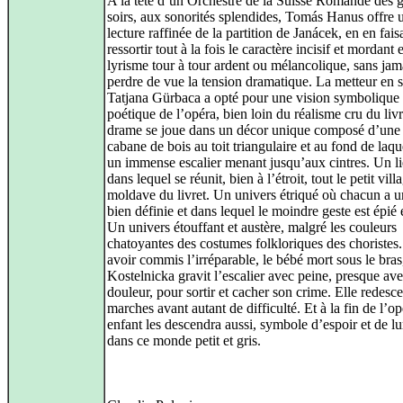
A la tête d’un Orchestre de la Suisse Romande des 
soirs, aux sonorités splendides, Tomás Hanus offre 
lecture raffinée de la partition de Janácek, en en fais
ressortir tout à la fois le caractère incisif et mordant e
lyrisme tour à tour ardent ou mélancolique, sans jam
perdre de vue la tension dramatique. La metteur en 
Tatjana Gürbaca a opté pour une vision symbolique 
poétique de l’opéra, bien loin du réalisme cru du livr
drame se joue dans un décor unique composé d’une 
cabane de bois au toit triangulaire et au fond de laqu
un immense escalier menant jusqu’aux cintres. Un li
dans lequel se réunit, bien à l’étroit, tout le petit vill
moldave du livret. Un univers étriqué où chacun a u
bien définie et dans lequel le moindre geste est épié 
Un univers étouffant et austère, malgré les couleurs
chatoyantes des costumes folkloriques des choristes
avoir commis l’irréparable, le bébé mort sous le bras,
Kostelnicka gravit l’escalier avec peine, presque av
douleur, pour sortir et cacher son crime. Elle redesc
marches avant autant de difficulté. Et à la fin de l’o
enfant les descendra aussi, symbole d’espoir et de l
dans ce monde petit et gris.