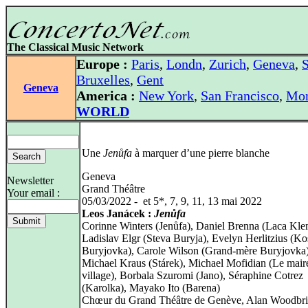
The Classical Music Network
Europe :
Paris
,
Londn
,
Zurich
,
Geneva
,
S
Bruxelles
,
Gent
Geneva
America :
New York
,
San Francisco
,
Mon
WORLD
Une
Jenůfa
à marquer d’une pierre blanche
Geneva
Newsletter
Grand Théâtre
Your email :
05/03/2022 - et 5*, 7, 9, 11, 13 mai 2022
Leos Janácek :
Jenůfa
Corinne Winters (Jenůfa), Daniel Brenna (Laca Kle
Ladislav Elgr (Steva Buryja), Evelyn Herlitzius (Ko
Buryjovka), Carole Wilson (Grand-mère Buryjovka)
Michael Kraus (Stárek), Michael Mofidian (Le mair
village), Borbala Szuromi (Jano), Séraphine Cotrez
(Karolka), Mayako Ito (Barena)
Chœur du Grand Théâtre de Genève, Alan Woodbr