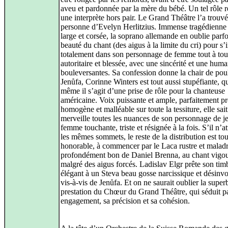
aveu et pardonnée par la mère du bébé. Un tel rôle r
une interprète hors pair. Le Grand Théâtre l’a trouvé
personne d’Evelyn Herlitzius. Immense tragédienne 
large et corsée, la soprano allemande en oublie parfo
beauté du chant (des aigus à la limite du cri) pour s’i
totalement dans son personnage de femme tout à tou
autoritaire et blessée, avec une sincérité et une huma
bouleversantes. Sa confession donne la chair de pou
Jenůfa, Corinne Winters est tout aussi stupéfiante, 
même il s’agit d’une prise de rôle pour la chanteuse
américaine. Voix puissante et ample, parfaitement pr
homogène et malléable sur toute la tessiture, elle sai
merveille toutes les nuances de son personnage de j
femme touchante, triste et résignée à la fois. S’il n’at
les mêmes sommets, le reste de la distribution est tout
honorable, à commencer par le Laca rustre et maladr
profondément bon de Daniel Brenna, au chant vigo
malgré des aigus forcés. Ladislav Elgr prête son tim
élégant à un Steva beau gosse narcissique et désinvo
vis-à-vis de Jenůfa. Et on ne saurait oublier la super
prestation du Chœur du Grand Théâtre, qui séduit p
engagement, sa précision et sa cohésion.