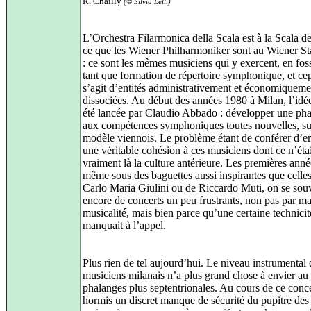
R. Chailly
(© Silvia Lelli)
L’Orchestra Filarmonica della Scala est à la Scala d
ce que les Wiener Philharmoniker sont au Wiener St
: ce sont les mêmes musiciens qui y exercent, en fos
tant que formation de répertoire symphonique, et ce
s’agit d’entités administrativement et économiqueme
dissociées. Au début des années 1980 à Milan, l’idée
été lancée par Claudio Abbado : développer une ph
aux compétences symphoniques toutes nouvelles, su
modèle viennois. Le problème étant de conférer d’
une véritable cohésion à ces musiciens dont ce n’étai
vraiment là la culture antérieure. Les premières anné
même sous des baguettes aussi inspirantes que celle
Carlo Maria Giulini ou de Riccardo Muti, on se sou
encore de concerts un peu frustrants, non pas par m
musicalité, mais bien parce qu’une certaine technicit
manquait à l’appel.
Plus rien de tel aujourd’hui. Le niveau instrumental 
musiciens milanais n’a plus grand chose à envier au
phalanges plus septentrionales. Au cours de ce conce
hormis un discret manque de sécurité du pupitre des 