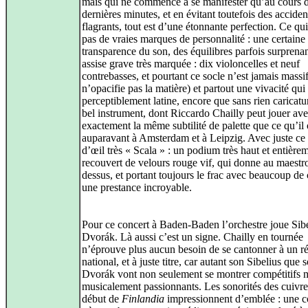
mais qui ne commence à se manifester qu’au cours d
dernières minutes, et en évitant toutefois des acciden
flagrants, tout est d’une étonnante perfection. Ce qu
pas de vraies marques de personnalité : une certaine
transparence du son, des équilibres parfois surprena
assise grave très marquée : dix violoncelles et neuf
contrebasses, et pourtant ce socle n’est jamais massif
n’opacifie pas la matière) et partout une vivacité qui 
perceptiblement latine, encore que sans rien caricatu
bel instrument, dont Riccardo Chailly peut jouer av
exactement la même subtilité de palette que ce qu’il 
auparavant à Amsterdam et à Leipzig. Avec juste ce 
d’œil très « Scala » : un podium très haut et entière
recouvert de velours rouge vif, qui donne au maestr
dessus, et portant toujours le frac avec beaucoup de 
une prestance incroyable.
Pour ce concert à Baden-Baden l’orchestre joue Sibe
Dvorák. Là aussi c’est un signe. Chailly en tournée
n’éprouve plus aucun besoin de se cantonner à un ré
national, et à juste titre, car autant son Sibelius que 
Dvorák vont non seulement se montrer compétitifs 
musicalement passionnants. Les sonorités des cuivre
début de
Finlandia
impressionnent d’emblée : une c