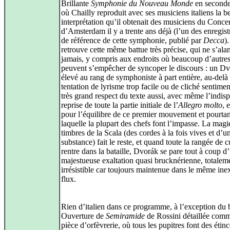
Brillante
Symphonie du Nouveau Monde
en seconde 
où Chailly reproduit avec ses musiciens italiens la be
interprétation qu’il obtenait des musiciens du Conc
d’Amsterdam il y a trente ans déjà (l’un des enregis
de référence de cette symphonie, publié par
Decca
)
retrouve cette même battue très précise, qui ne s’ala
jamais, y compris aux endroits où beaucoup d’autre
peuvent s’empêcher de syncoper le discours : un D
élevé au rang de symphoniste à part entière, au-delà
tentation de lyrisme trop facile ou de cliché sentime
très grand respect du texte aussi, avec même l’indis
reprise de toute la partie initiale de l’
Allegro molto
, 
pour l’équilibre de ce premier mouvement et pourtan
laquelle la plupart des chefs font l’impasse. La magi
timbres de la Scala (des cordes à la fois vives et d’u
substance) fait le reste, et quand toute la rangée de c
rentre dans la bataille, Dvorák se pare tout à coup d
majestueuse exaltation quasi brucknérienne, totalem
irrésistible car toujours maintenue dans le même ine
flux.
Rien d’italien dans ce programme, à l’exception du b
Ouverture de
Semiramide
de Rossini détaillée com
pièce d’orfèvrerie, où tous les pupitres font des étinc