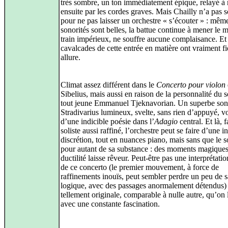
très sombre, un ton immédiatement épique, relayé à 
ensuite par les cordes graves. Mais Chailly n’a pas s
pour ne pas laisser un orchestre « s’écouter » : même
sonorités sont belles, la battue continue à mener le
train impérieux, ne souffre aucune complaisance. Et 
cavalcades de cette entrée en matière ont vraiment fi
allure.
Climat assez différent dans le
Concerto pour violon
Sibelius, mais aussi en raison de la personnalité du so
tout jeune Emmanuel Tjeknavorian. Un superbe son
Stradivarius lumineux, svelte, sans rien d’appuyé, v
d’une indicible poésie dans l’
Adagio
central. Et là, 
soliste aussi raffiné, l’orchestre peut se faire d’une 
discrétion, tout en nuances piano, mais sans que le 
pour autant de sa substance : des moments magiques
ductilité laisse rêveur. Peut-être pas une interprétatio
de ce concerto (le premier mouvement, à force de
raffinements inouïs, peut sembler perdre un peu de s
logique, avec des passages anormalement détendus)
tellement originale, comparable à nulle autre, qu’on 
avec une constante fascination.