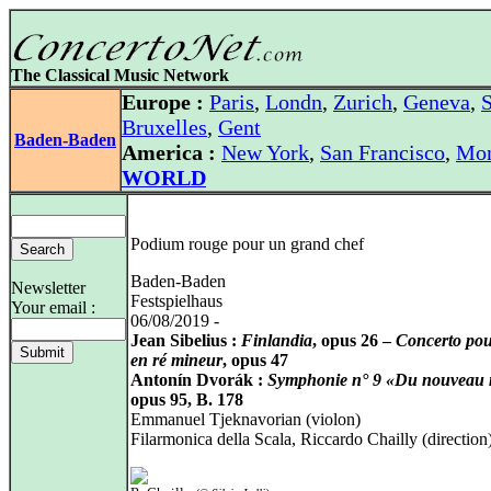
The Classical Music Network
Europe :
Paris
,
Londn
,
Zurich
,
Geneva
,
S
Bruxelles
,
Gent
Baden-Baden
America :
New York
,
San Francisco
,
Mon
WORLD
Podium rouge pour un grand chef
Baden-Baden
Newsletter
Festspielhaus
Your email :
06/08/2019 -
Jean Sibelius :
Finlandia
, opus 26 –
Concerto pou
en ré mineur
, opus 47
Antonín Dvorák :
Symphonie n° 9 «Du nouveau
opus 95, B. 178
Emmanuel Tjeknavorian (violon)
Filarmonica della Scala, Riccardo Chailly (direction