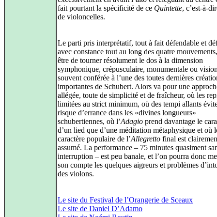
fait pourtant la spécificité de ce
Quintette
, c’est-à-di
de violoncelles.
Le parti pris interprétatif, tout à fait défendable et d
avec constance tout au long des quatre mouvements
être de tourner résolument le dos à la dimension
symphonique, crépusculaire, monumentale ou vision
souvent conférée à l’une des toutes dernières créatio
importantes de Schubert. Alors va pour une approch
allégée, toute de simplicité et de fraîcheur, où les rep
limitées au strict minimum, où des tempi allants évite
risque d’errance dans les «divines longueurs»
schubertiennes, où l’
Adagio
prend davantage le cara
d’un lied que d’une méditation métaphysique et où l
caractère populaire de l’
Allegretto
final est clairemen
assumé. La performance – 75 minutes quasiment sa
interruption – est peu banale, et l’on pourra donc me
son compte les quelques aigreurs et problèmes d’int
des violons.
Le site du Festival de l’Orangerie de Sceaux
Le site de Daniel D’Adamo