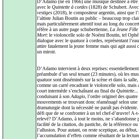
D’Adamo (né en 1966) une musique destinée à être
avec le
Quintette à cordes
(1828) de Schubert. Ave
vestiges
(2018), le compositeur argentin, ainsi que l
l’altiste Julian Boutin au public – beaucoup trop cla
mais particulièrement attentif tout au long du concert
réfère à un autre page schubertienne,
La Jeune Fille 
Mort
: le violoncelle solo de Noémi Boutin, tel Ophél
dialogue avec le quatuor à cordes, représentant l’eau
attire fatalement la jeune femme mais qui agit auss
un miroir.
D’Adamo intervient à deux reprises: essentiellement
préambule d’un seul tenant (23 minutes), où les mus
quatuor sont disséminés sur la scène et dans la salle
comme un carré encadrant le violoncelle solo, mais 
court intermède s’enchaînant au final du
Quintette
...
conduisant à son
Adagio
, l’ordre originel des quatre
mouvements se trouvant donc réaménagé selon une
dramaturgie dont la nécessité ne paraît pas évidente
défi que de se confronter à un tel chef-d’œuvre! A-t-i
relevé? D’Adamo, à tout le moins, ne s’abandonne p
facilité de la citation, du pastiche, de la référence 
l’allusion. Pour autant, on reste sceptique, au début,
l’accumulation d’effets comme résultant de la lectur