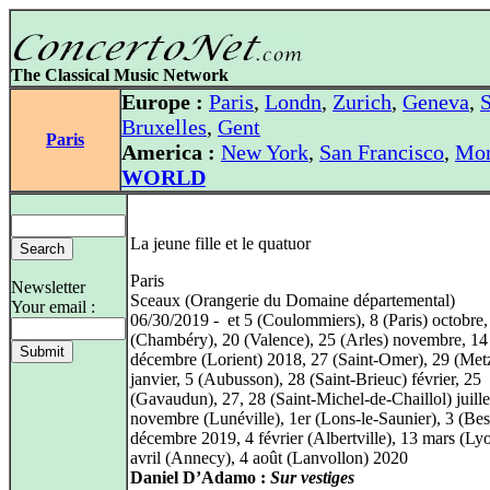
The Classical Music Network
Europe :
Paris
,
Londn
,
Zurich
,
Geneva
,
S
Bruxelles
,
Gent
Paris
America :
New York
,
San Francisco
,
Mon
WORLD
La jeune fille et le quatuor
Paris
Newsletter
Sceaux (Orangerie du Domaine départemental)
Your email :
06/30/2019 - et 5 (Coulommiers), 8 (Paris) octobre,
(Chambéry), 20 (Valence), 25 (Arles) novembre, 14
décembre (Lorient) 2018, 27 (Saint-Omer), 29 (Met
janvier, 5 (Aubusson), 28 (Saint-Brieuc) février, 25
(Gavaudun), 27, 28 (Saint-Michel-de-Chaillol) juille
novembre (Lunéville), 1er (Lons-le-Saunier), 3 (Be
décembre 2019, 4 février (Albertville), 13 mars (Ly
avril (Annecy), 4 août (Lanvollon) 2020
Daniel D’Adamo :
Sur vestiges