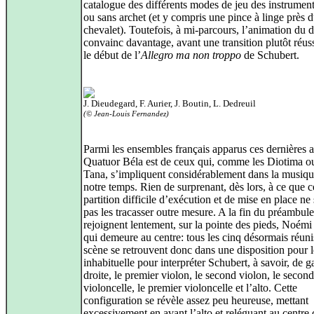
catalogue des différents modes de jeu des instrument
ou sans archet (et y compris une pince à linge près 
chevalet). Toutefois, à mi-parcours, l’animation du 
convainc davantage, avant une transition plutôt réus
le début de l’
Allegro ma non troppo
de Schubert.
J. Dieudegard, F. Aurier, J. Boutin, L. Dedreuil
(© Jean-Louis Fernandez)
Parmi les ensembles français apparus ces dernières a
Quatuor Béla est de ceux qui, comme les Diotima ou
Tana, s’impliquent considérablement dans la musiqu
notre temps. Rien de surprenant, dès lors, à ce que c
partition difficile d’exécution et de mise en place n
pas les tracasser outre mesure. A la fin du préambule,
rejoignent lentement, sur la pointe des pieds, Noémi
qui demeure au centre: tous les cinq désormais réuni
scène se retrouvent donc dans une disposition pour 
inhabituelle pour interpréter Schubert, à savoir, de 
droite, le premier violon, le second violon, le second
violoncelle, le premier violoncelle et l’alto. Cette
configuration se révèle assez peu heureuse, mettant
excessivement en avant l’alto et reléguant au centre 