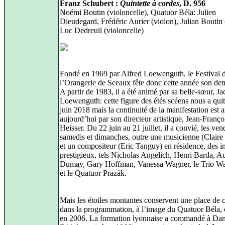
Franz Schubert :
Quintette à cordes
, D. 956
Noémi Boutin (violoncelle), Quatuor Béla: Julien
Dieudegard, Frédéric Aurier (violon), Julian Boutin (
Luc Dedreuil (violoncelle)
Fondé en 1969 par Alfred Loewenguth, le Festival 
l’Orangerie de Sceaux fête donc cette année son dem
A partir de 1983, il a été animé par sa belle-sœur, J
Loewenguth: cette figure des étés scéens nous a quit
juin 2018 mais la continuité de la manifestation est 
aujourd’hui par son directeur artistique, Jean-Franço
Heisser. Du 22 juin au 21 juillet, il a convié, les ven
samedis et dimanches, outre une musicienne (Claire
et un compositeur (Eric Tanguy) en résidence, des in
prestigieux, tels Nicholas Angelich, Henri Barda, A
Dumay, Gary Hoffman, Vanessa Wagner, le Trio W
et le Quatuor Prazák.
Mais les étoiles montantes conservent une place de 
dans la programmation, à l’image du Quatuor Béla, 
en 2006. La formation lyonnaise a commandé à Dan