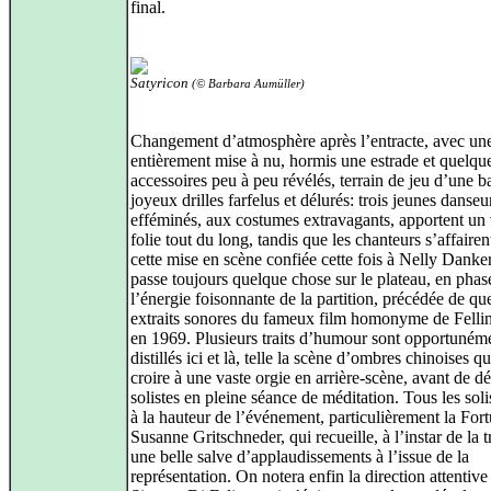
final.
Satyricon
(© Barbara Aumüller)
Changement d’atmosphère après l’entracte, avec un
entièrement mise à nu, hormis une estrade et quelqu
accessoires peu à peu révélés, terrain de jeu d’une 
joyeux drilles farfelus et délurés: trois jeunes danseu
efféminés, aux costumes extravagants, apportent un 
folie tout du long, tandis que les chanteurs s’affaire
cette mise en scène confiée cette fois à Nelly Danker,
passe toujours quelque chose sur le plateau, en phas
l’énergie foisonnante de la partition, précédée de qu
extraits sonores du fameux film homonyme de Fellini
en 1969. Plusieurs traits d’humour sont opportuném
distillés ici et là, telle la scène d’ombres chinoises qui
croire à une vaste orgie en arrière-scène, avant de dé
solistes en pleine séance de méditation. Tous les soli
à la hauteur de l’événement, particulièrement la For
Susanne Gritschneder, qui recueille, à l’instar de la 
une belle salve d’applaudissements à l’issue de la
représentation. On notera enfin la direction attentive