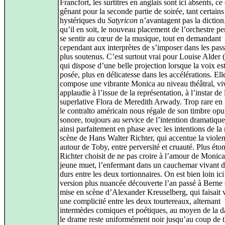
Francfort, les surtitres en anglais sont ici absents, ce 
gênant pour la seconde partie de soirée, tant certain
hystériques du
Satyricon
n’avantagent pas la diction
qu’il en soit, le nouveau placement de l’orchestre p
se sentir au cœur de la musique, tout en demandant
cependant aux interprètes de s’imposer dans les pass
plus soutenus. C’est surtout vrai pour Louise Alder
qui dispose d’une belle projection lorsque la voix es
posée, plus en délicatesse dans les accélérations. Ell
compose une vibrante Monica au niveau théâtral, v
applaudie à l’issue de la représentation, à l’instar de 
superlative Flora de Meredith Arwady. Trop rare en
le contralto américain nous régale de son timbre opul
sonore, toujours au service de l’intention dramatique.
ainsi parfaitement en phase avec les intentions de la
scène de Hans Walter Richter, qui accentue la viole
autour de Toby, entre perversité et cruauté. Plus éto
Richter choisit de ne pas croire à l’amour de Monica
jeune muet, l’enfermant dans un cauchemar vivant d
durs entre les deux tortionnaires. On est bien loin ici
version plus nuancée découverte l’an passé à Berne 
mise en scène d’Alexander Kreuselberg, qui faisait v
une complicité entre les deux tourtereaux, alternant
intermèdes comiques et poétiques, au moyen de la da
le drame reste uniformément noir jusqu’au coup de t