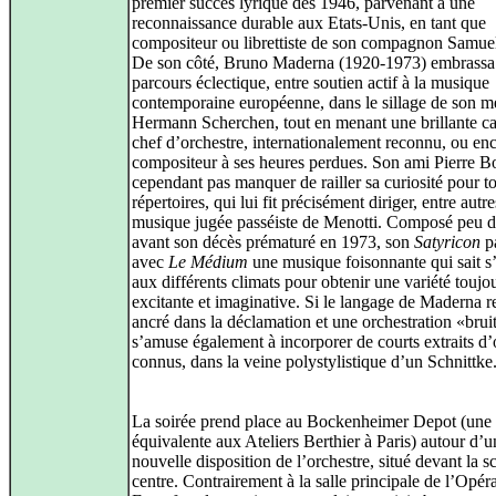
premier succès lyrique dès 1946, parvenant à une
reconnaissance durable aux Etats-Unis, en tant que
compositeur ou librettiste de son compagnon Samue
De son côté, Bruno Maderna (1920-1973) embrassa
parcours éclectique, entre soutien actif à la musique
contemporaine européenne, dans le sillage de son m
Hermann Scherchen, tout en menant une brillante ca
chef d’orchestre, internationalement reconnu, ou en
compositeur à ses heures perdues. Son ami Pierre B
cependant pas manquer de railler sa curiosité pour to
répertoires, qui lui fit précisément diriger, entre autre
musique jugée passéiste de Menotti. Composé peu 
avant son décès prématuré en 1973, son
Satyricon
p
avec
Le Médium
une musique foisonnante qui sait s
aux différents climats pour obtenir une variété toujo
excitante et imaginative. Si le langage de Maderna r
ancré dans la déclamation et une orchestration «bruiti
s’amuse également à incorporer de courts extraits d
connus, dans la veine polystylistique d’un Schnittke
La soirée prend place au Bockenheimer Depot (une 
équivalente aux Ateliers Berthier à Paris) autour d’u
nouvelle disposition de l’orchestre, situé devant la s
centre. Contrairement à la salle principale de l’Opér