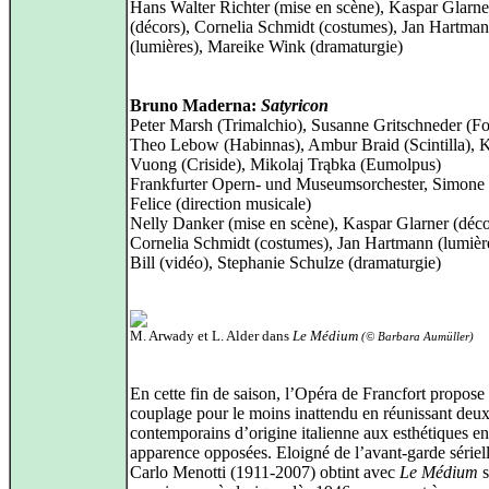
Hans Walter Richter (mise en scène), Kaspar Glarne
(décors), Cornelia Schmidt (costumes), Jan Hartma
(lumières), Mareike Wink (dramaturgie)
Bruno Maderna:
Satyricon
Peter Marsh (Trimalchio), Susanne Gritschneder (Fo
Theo Lebow (Habinnas), Ambur Braid (Scintilla), 
Vuong (Criside), Mikolaj Trąbka (Eumolpus)
Frankfurter Opern- und Museumsorchester, Simone
Felice (direction musicale)
Nelly Danker (mise en scène), Kaspar Glarner (déco
Cornelia Schmidt (costumes), Jan Hartmann (lumièr
Bill (vidéo), Stephanie Schulze (dramaturgie)
M. Arwady et L. Alder dans
Le Médium
(© Barbara Aumüller)
En cette fin de saison, l’Opéra de Francfort propose
couplage pour le moins inattendu en réunissant deu
contemporains d’origine italienne aux esthétiques en
apparence opposées. Eloigné de l’avant-garde sériel
Carlo Menotti (1911-2007) obtint avec
Le Médium
s