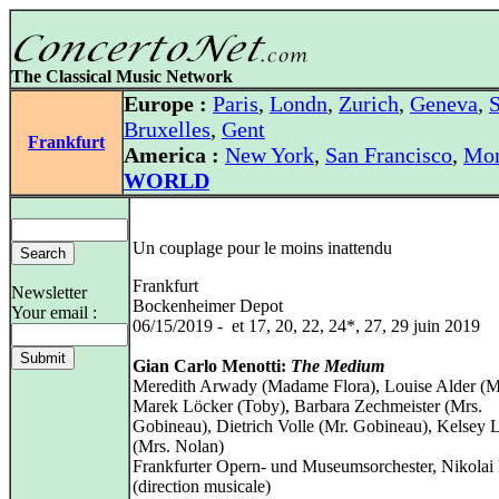
The Classical Music Network
Europe :
Paris
,
Londn
,
Zurich
,
Geneva
,
S
Bruxelles
,
Gent
Frankfurt
America :
New York
,
San Francisco
,
Mon
WORLD
Un couplage pour le moins inattendu
Frankfurt
Newsletter
Bockenheimer Depot
Your email :
06/15/2019 - et 17, 20, 22, 24*, 27, 29 juin 2019
Gian Carlo Menotti:
The Medium
Meredith Arwady (Madame Flora), Louise Alder (M
Marek Löcker (Toby), Barbara Zechmeister (Mrs.
Gobineau), Dietrich Volle (Mr. Gobineau), Kelsey 
(Mrs. Nolan)
Frankfurter Opern- und Museumsorchester, Nikolai 
(direction musicale)