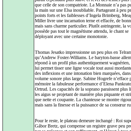
que celle de son compatriote. La Monnaie n’a pas p
la main sur une Elsa inoubliable. Partageant à peu pr
points forts et les faiblesses d’Ingela Brimberg, Me
Miller livre une incarnation terne et effacée, de bon
mais sans charme particulier. Plutôt astringente, la v
possède pas tout le magnétisme attendu, le chant se
déployant avec une certaine monotonie.
Thomas Jesatko impressionne un peu plus en Telra
qu’Andrew Foster-Williams. Le baryton-basse alle
répond à un profil plus authentiquement wagnérien, 
lui permet tisser une ligne vocale tout aussi mordant
des inflexions et une intonation bien marquées, dan
volume sonore plus large. Sabine Hogrefe n’efface p
mémoire la fabuleuse performance d’Elena Pankrat
Ortrud. Les capacités de la soprano paraissent plus l
les aigus se projetant de manière plus piquante et str
que nette et coupante. La chanteuse se montre rigou
mais sans la finesse et la puissance de sa consœur ru
Pour le reste, le plateau demeure inchangé : Roi sup
Gábor Bretz, qui compense un registre grave peu p