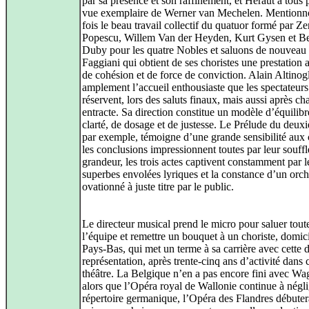
par sa présence et son raffinement, et Héraut à tous 
vue exemplaire de Werner van Mechelen. Mentionno
fois le beau travail collectif du quatuor formé par Z
Popescu, Willem Van der Heyden, Kurt Gysen et Be
Duby pour les quatre Nobles et saluons de nouveau
Faggiani qui obtient de ses choristes une prestation
de cohésion et de force de conviction. Alain Altinog
amplement l’accueil enthousiaste que les spectateurs
réservent, lors des saluts finaux, mais aussi après c
entracte. Sa direction constitue un modèle d’équilibr
clarté, de dosage et de justesse. Le Prélude du deux
par exemple, témoigne d’une grande sensibilité aux 
les conclusions impressionnent toutes par leur souffle
grandeur, les trois actes captivent constamment par l
superbes envolées lyriques et la constance d’un orch
ovationné à juste titre par le public.
Le directeur musical prend le micro pour saluer tout
l’équipe et remettre un bouquet à un choriste, domic
Pays-Bas, qui met un terme à sa carrière avec cette 
représentation, après trente-cinq ans d’activité dans 
théâtre. La Belgique n’en a pas encore fini avec Wa
alors que l’Opéra royal de Wallonie continue à négli
répertoire germanique, l’Opéra des Flandres débuter