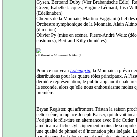
Gysen, Bertrand Duby (Vier Brabantische Edle), R
Green, Isabelle Jacques, Virginie Léonard, Lisa Wil
(Edelknaben)
Chœurs de la Monnaie, Martino Faggiani (chef des 
Orchestre symphonique de la Monnaie, Alain Altino
(direction)
Olivier Py (mise en scène), Pierre-André Weitz (déc
costumes), Bertrand Killy (lumières)
(© Baus-La Monnaie/De Munt)
Pour ce nouveau
Lohengrin
, la Monnaie a prévu de
distributions pour les quatre rôles principaux. A l’iss
dernière représentation, le public applaudit chaleur
la seconde, alors qu’elle nous enthousiasme moins q
première.
Bryan Register, qui affrontera Tristan la saison proc
cette scène, remplace Joseph Kaiser, qui devait incar
l’origine le rôle-titre en alternance avec Eric Cutler.
américain affiche stylistiquement moins de scrupule
une qualité de phrasé et d’intonation plus inégale. L
parait cependant plus suave et revêt des teintes plus