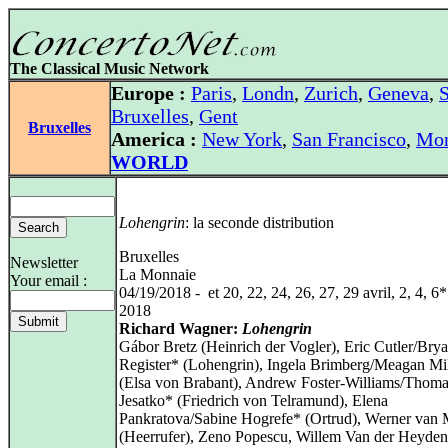
The Classical Music Network
Europe :
Paris
,
Londn
,
Zurich
,
Geneva
,
S
Bruxelles
,
Gent
Bruxelles
America :
New York
,
San Francisco
,
Mon
WORLD
Lohengrin
: la seconde distribution
Bruxelles
Newsletter
La Monnaie
Your email :
04/19/2018 - et 20, 22, 24, 26, 27, 29 avril, 2, 4, 6
2018
Richard Wagner:
Lohengrin
Gábor Bretz (Heinrich der Vogler), Eric Cutler/Bry
Register* (Lohengrin), Ingela Brimberg/Meagan Mi
(Elsa von Brabant), Andrew Foster-Williams/Thom
Jesatko* (Friedrich von Telramund), Elena
Pankratova/Sabine Hogrefe* (Ortrud), Werner van
(Heerrufer), Zeno Popescu, Willem Van der Heyden