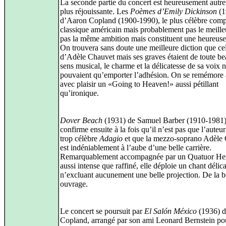
La seconde partie du concert est heureusement autr
plus réjouissante. Les
Poèmes d’Emily Dickinson
(1
d’Aaron Copland (1900-1990), le plus célèbre comp
classique américain mais probablement pas le meille
pas la même ambition mais constituent une heureuse 
On trouvera sans doute une meilleure diction que ce
d’Adèle Chauvet mais ses graves étaient de toute be
sens musical, le charme et la délicatesse de sa voix 
pouvaient qu’emporter l’adhésion. On se remémore 
avec plaisir un «Going to Heaven!» aussi pétillant
qu’ironique.
Dover Beach
(1931) de Samuel Barber (1910-1981
confirme ensuite à la fois qu’il n’est pas que l’auteu
trop célèbre
Adagio
et que la mezzo-soprano Adèle
est indéniablement à l’aube d’une belle carrière.
Remarquablement accompagnée par un Quatuor He
aussi intense que raffiné, elle déploie un chant délica
n’excluant aucunement une belle projection. De la b
ouvrage.
Le concert se poursuit par
El Salón México
(1936) 
Copland, arrangé par son ami Leonard Bernstein po