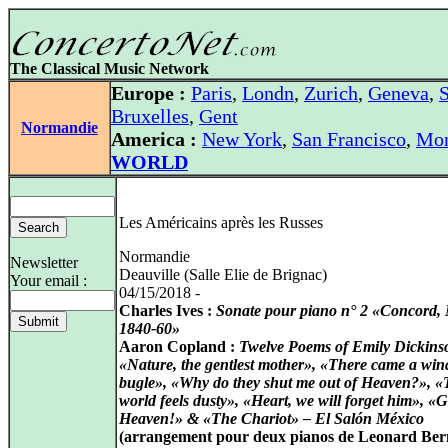
The Classical Music Network
Europe :
Paris
,
Londn
,
Zurich
,
Geneva
,
S
Bruxelles
,
Gent
Normandie
America :
New York
,
San Francisco
,
Mon
WORLD
Les Américains après les Russes
Normandie
Newsletter
Deauville (Salle Elie de Brignac)
Your email :
04/15/2018 -
Charles Ives :
Sonate pour piano n° 2 «Concord, 
1840-60»
Aaron Copland :
Twelve Poems of Emily Dickins
«Nature, the gentlest mother», «There came a wind
bugle», «Why do they shut me out of Heaven?», «
world feels dusty», «Heart, we will forget him», «G
Heaven!» & «The Chariot» – El Salón México
(arrangement pour deux pianos de Leonard Bern