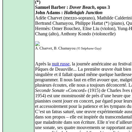
(*)
Samuel Barber :
Dover Beach
, opus 3
John Adams :
Hallelujah Junction
Adèle Charvet (mezzo-soprano), Mathilde Calderini (
Bertrand Chamayou, Philippe Hattat (*) (piano), Qu
Hermès: Omer Bouchez, Elise Liu (violon), Yung-
Chang (alto), Anthony Kondo (violoncelle)
A. Charvet, B. Chamayou
(© Stéphane Guy)
Après la
nuit russe
, la journée américaine au festival
Pâques de Deauville... La première œuvre était bien
singulière et il fallait quand même quelque hardiesse
programmer. Il nous faut en effet avouer que, malgr
plusieurs écoutes, elle nous a toujours déconcerté. L
Seconde Sonate «Concord»
(1915) de Charles Ives 
1954) est une monstruosité de près d’une heure que
pianistes osent jouer en concert, par égard pour leur
et accessoirement pour la patience et les tympans du
C’est un fatras saturé, une œuvre expérimentale auss
dans son propos – elle est inspirée du transcendanta
que maladroite dans son écriture. Elle n’est d’ailleur
une sonate, ses quatre mouvements se rapportant au