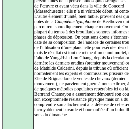
personnalités de la pensée philosophico-religieuse à 
de l’œuvre et ayant vécu dans la ville de Concord
(Massachusetts) ; elle n’a ni véritable début, ni centre
L’autre élément d’unité, bien faible, provient des qu
notes de la
Cinquième Symphonie
de Beethoven qui
parcourent sporadiquement chaque mouvement. On a
plupart du temps à des brouillards sonores informes 
phases de dépression. On peut sans doute s’étonner 
date de sa composition, de l’audace de certaines trou
de l’utilisation d’une planchette pour exécuter des cl
mais le résultat est tout de même d’un ennui mortel,
l’alto de Yung-Hsin Lou Chang, depuis la circulation
derrière les derniers gradins (premier mouvement) ou
de Mathilde Calderini, depuis la tribune où officient
normalement les experts et commissaires-priseurs de 
Elie de Brignac lors de ventes de chevaux (dernier
mouvement), ne parviennent guère à nous extirper, à 
de quelques mélodies populaires repérables ici ou là
Bertrand Chamayou a assurément démontré son cou
son exceptionnelle résistance physique mais on a du
comprendre son attachement à la défense de cette œ
incroyablement bavarde et boursouflée d’un bidouil
sons du dimanche.