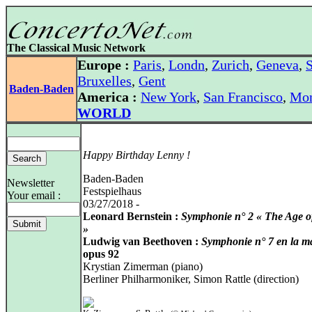
The Classical Music Network
Europe :
Paris
,
Londn
,
Zurich
,
Geneva
,
S
Bruxelles
,
Gent
Baden-Baden
America :
New York
,
San Francisco
,
Mon
WORLD
Happy Birthday Lenny !
Baden-Baden
Newsletter
Festspielhaus
Your email :
03/27/2018 -
Leonard Bernstein :
Symphonie n° 2 « The Age o
»
Ludwig van Beethoven :
Symphonie n° 7 en la m
opus 92
Krystian Zimerman (piano)
Berliner Philharmoniker, Simon Rattle (direction)