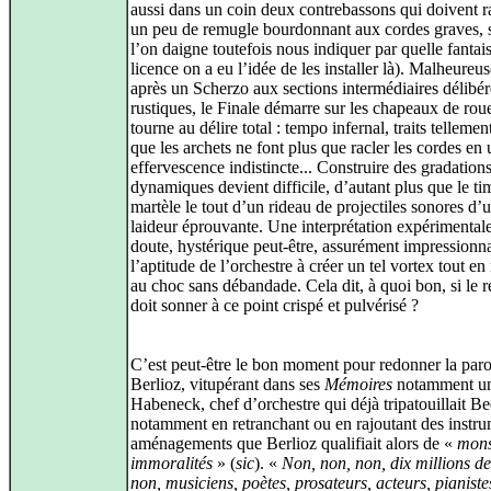
aussi dans un coin deux contrebassons qui doivent r
un peu de remugle bourdonnant aux cordes graves, 
l’on daigne toutefois nous indiquer par quelle fantai
licence on a eu l’idée de les installer là). Malheureu
après un Scherzo aux sections intermédiaires délibé
rustiques, le Finale démarre sur les chapeaux de roue
tourne au délire total : tempo infernal, traits tellemen
que les archets ne font plus que racler les cordes en
effervescence indistincte... Construire des gradation
dynamiques devient difficile, d’autant plus que le ti
martèle le tout d’un rideau de projectiles sonores d’
laideur éprouvante. Une interprétation expérimental
doute, hystérique peut-être, assurément impressionn
l’aptitude de l’orchestre à créer un tel vortex tout en 
au choc sans débandade. Cela dit, à quoi bon, si le r
doit sonner à ce point crispé et pulvérisé ?
C’est peut-être le bon moment pour redonner la paro
Berlioz, vitupérant dans ses
Mémoires
notamment u
Habeneck, chef d’orchestre qui déjà tripatouillait B
notamment en retranchant ou en rajoutant des instru
aménagements que Berlioz qualifiait alors de «
mons
immoralités
» (
sic
). «
Non, non, non, dix millions de
non, musiciens, poètes, prosateurs, acteurs, pianiste