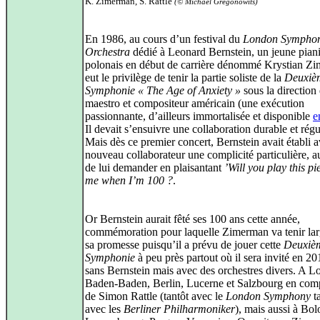
K. Zimerman, S. Rattle
(© Michael Gregonowits)
En 1986, au cours d’un festival du
London Sympho
Orchestra
dédié à Leonard Bernstein, un jeune piani
polonais en début de carrière dénommé Krystian Z
eut le privilège de tenir la partie soliste de la
Deuxiè
Symphonie « The Age of Anxiety »
sous la direction
maestro et compositeur américain (une exécution
passionnante, d’ailleurs immortalisée et disponible
e
Il devait s’ensuivre une collaboration durable et régu
Mais dès ce premier concert, Bernstein avait établi 
nouveau collaborateur une complicité particulière, a
de lui demander en plaisantant
’Will you play this pi
me when I’m 100 ?
.
Or Bernstein aurait fêté ses 100 ans cette année,
commémoration pour laquelle Zimerman va tenir la
sa promesse puisqu’il a prévu de jouer cette
Deuxiè
Symphonie
à peu près partout où il sera invité en 20
sans Bernstein mais avec des orchestres divers. A L
Baden-Baden, Berlin, Lucerne et Salzbourg en com
de Simon Rattle (tantôt avec le
London Symphony
ta
avec les
Berliner Philharmoniker
), mais aussi à Bol