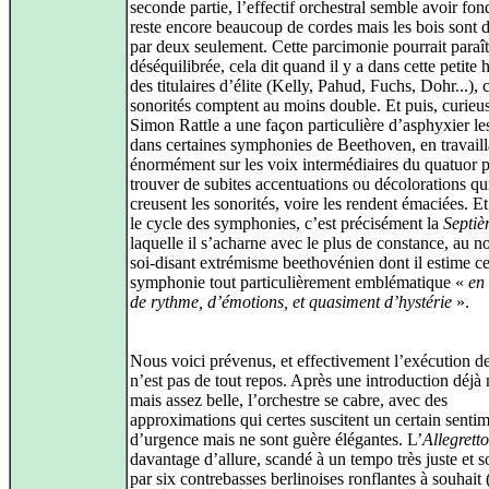
seconde partie, l’effectif orchestral semble avoir fond
reste encore beaucoup de cordes mais les bois sont d
par deux seulement. Cette parcimonie pourrait paraît
déséquilibrée, cela dit quand il y a dans cette petite
des titulaires d’élite (Kelly, Pahud, Fuchs, Dohr...), 
sonorités comptent au moins double. Et puis, curieu
Simon Rattle a une façon particulière d’asphyxier le
dans certaines symphonies de Beethoven, en travaill
énormément sur les voix intermédiaires du quatuor 
trouver de subites accentuations ou décolorations qu
creusent les sonorités, voire les rendent émaciées. Et
le cycle des symphonies, c’est précisément la
Septi
laquelle il s’acharne avec le plus de constance, au 
soi-disant extrémisme beethovénien dont il estime ce
symphonie tout particulièrement emblématique «
en 
de rythme, d’émotions, et quasiment d’hystérie
».
Nous voici prévenus, et effectivement l’exécution de
n’est pas de tout repos. Après une introduction déjà
mais assez belle, l’orchestre se cabre, avec des
approximations qui certes suscitent un certain senti
d’urgence mais ne sont guère élégantes. L’
Allegretto
davantage d’allure, scandé à un tempo très juste et 
par six contrebasses berlinoises ronflantes à souhait (