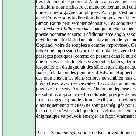
très fidèlement ce poème d’Auden, à travers une sér
variations pour orchestre et piano concertant qui cul
une écriture gigogne compliquée. Pour qui s’est fami
avec l’œuvre sous la direction du compositeur, la lec
Simon Rattle peut sembler décousue. Les sonorités 
des
Berliner Philharmoniker
manquent relativement
poésie nocturne et surtout d’idiomatisme anglo-saxo
devrait entendre là-dedans bien davantage de lyrisme
Copland, voire de souplesse comme improvisée). O
retire une impression bizarre et déroutante, avec de
passages poétiques (comme en passant dans la nuit 
une succession de fenêtres vivement éclairées, derri
lesquelles on distinguerait des silhouettes énigmatiqu
figées, à la façon des peintures d’Edward Hopper) m
des moments où les plans sonores ne semblent pas d
hiérarchisés, avec des cascades d’accords qui ne par
plus avoir de sens. Au piano, Zimerman dépense des
de subtilité, approche de fin coloriste, presque debus
Les passages de grande virtuosité (il y a en quelque
diaboliquement difficiles) ne sont pas négligés pour 
Cela dit, ce n’est pas ici que le sens global de cette
énigmatique va pouvoir émerger de façon vraiment c
Pour la
Septième Symphonie
de Beethoven donnée 