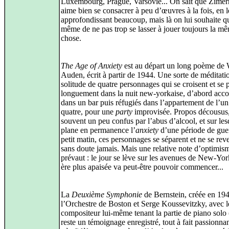
Luxembourg, Prague, Varsovie... On sait que Zime
aime bien se consacrer à peu d’œuvres à la fois, en l
approfondissant beaucoup, mais là on lui souhaite 
même de ne pas trop se lasser à jouer toujours la m
chose.
The Age of Anxiety
est au départ un long poème de 
Auden, écrit à partir de 1944. Une sorte de méditatio
solitude de quatre personnages qui se croisent et se 
longuement dans la nuit new-yorkaise, d’abord acc
dans un bar puis réfugiés dans l’appartement de l’un
quatre, pour une
party
improvisée. Propos décousus
souvent un peu confus par l’abus d’alcool, et sur les
plane en permanence l’
anxiety
d’une période de gue
petit matin, ces personnages se séparent et ne se rev
sans doute jamais. Mais une relative note d’optimis
prévaut : le jour se lève sur les avenues de New-Yor
ère plus apaisée va peut-être pouvoir commencer...
La
Deuxième Symphonie
de Bernstein, créée en 19
l’Orchestre de Boston et Serge Koussevitzky, avec l
compositeur lui-même tenant la partie de piano solo (
reste un témoignage enregistré, tout à fait passionnan