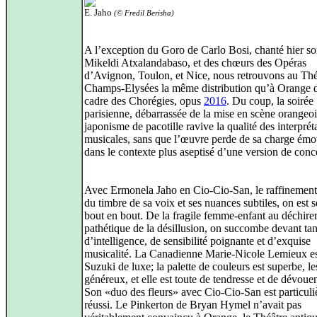
E. Jaho
(© Fredil Berisha)
A l’exception du Goro de Carlo Bosi, chanté hier so
Mikeldi Atxalandabaso, et des chœurs des Opéras
d’Avignon, Toulon, et Nice, nous retrouvons au Thé
Champs-Elysées la même distribution qu’à Orange d
cadre des Chorégies, opus
2016
. Du coup, la soirée
parisienne, débarrassée de la mise en scène orangeo
japonisme de pacotille ravive la qualité des interprét
musicales, sans que l’œuvre perde de sa charge émo
dans le contexte plus aseptisé d’une version de conce
Avec Ermonela Jaho en Cio-Cio-San, le raffinement
du timbre de sa voix et ses nuances subtiles, on est s
bout en bout. De la fragile femme-enfant au déchir
pathétique de la désillusion, on succombe devant tan
d’intelligence, de sensibilité poignante et d’exquise
musicalité. La Canadienne Marie-Nicole Lemieux e
Suzuki de luxe; la palette de couleurs est superbe, l
généreux, et elle est toute de tendresse et de dévoue
Son «duo des fleurs» avec Cio-Cio-San est particul
réussi. Le Pinkerton de Bryan Hymel n’avait pas