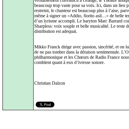
véritablement convaincu à Orange, le Théâtre antiqu
beaucoup trop vaste pour sa voix. Ici, dans un lieu p
restreint, le chanteur est beaucoup plus à l’aise, par
même à signer un «Addio, fiorito asil…» de belle te
d’un lyrisme accompli. Le baryton Marc Barrard co
Sharpless: voix souple et belle musicalité. Le reste d
distribution est adequat.
Mikko Franck dirige avec passion, sincérité, et on lui
de ne pas tomber dans la déraison sentimentale. L’O
philharmonique et les Chœurs de Radio France nou
comblent quant à eux d’ivresse sonore.
Christian Dalzon