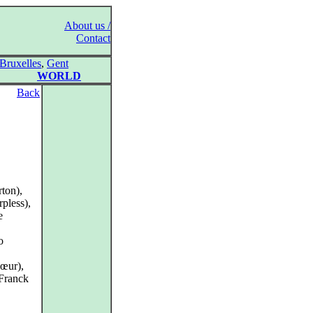
About us /
Contact
Bruxelles
,
Gent
WORLD
Back
ton),
pless),
e
o
hœur),
Franck