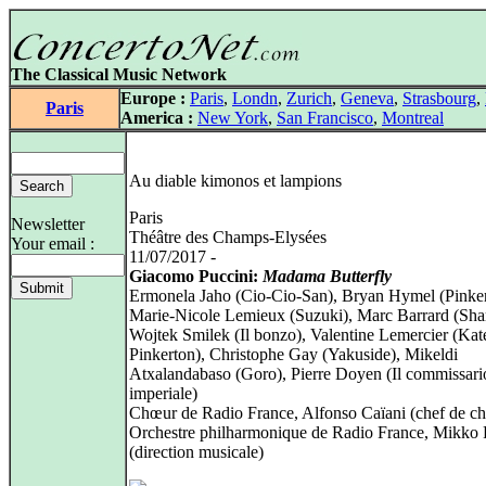
The Classical Music Network
Europe :
Paris
,
Londn
,
Zurich
,
Geneva
,
Strasbourg
,
Paris
America :
New York
,
San Francisco
,
Montreal
Au diable kimonos et lampions
Paris
Newsletter
Théâtre des Champs-Elysées
Your email :
11/07/2017 -
Giacomo Puccini:
Madama Butterfly
Ermonela Jaho (Cio-Cio-San), Bryan Hymel (Pinker
Marie-Nicole Lemieux (Suzuki), Marc Barrard (Shar
Wojtek Smilek (Il bonzo), Valentine Lemercier (Kat
Pinkerton), Christophe Gay (Yakuside), Mikeldi
Atxalandabaso (Goro), Pierre Doyen (Il commissari
imperiale)
Chœur de Radio France, Alfonso Caïani (chef de c
Orchestre philharmonique de Radio France, Mikko 
(direction musicale)