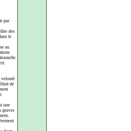
ir par
âtre des
ans le
ise au
ations
tionnelle
rt.
 velouté
éduit de
ement
t
st une
es graves
ment.
ièrement