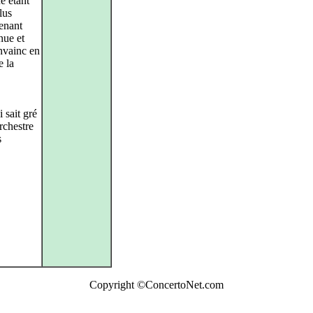
e étant
lus
venant
nue et
nvainc en
e la
 sait gré
rchestre
s
Copyright ©ConcertoNet.com