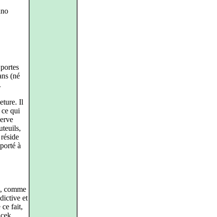
ano
 portes
ans (né
.
ture. Il
 ce qui
serve
teuils,
 réside
 porté à
es, comme
dictive et
ce fait,
ácek,