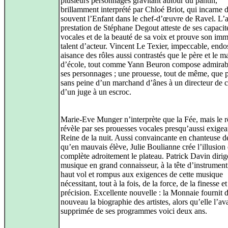
plusieurs personnages gravitant autour du pantin,
brillamment interprété par Chloé Briot, qui incarne d
souvent l’Enfant dans le chef-d’œuvre de Ravel. L’
prestation de Stéphane Degout atteste de ses capacit
vocales et de la beauté de sa voix et prouve son im
talent d’acteur. Vincent Le Texier, impeccable, endo
aisance des rôles aussi contrastés que le père et le ma
d’école, tout comme Yann Beuron compose admira
ses personnages ; une prouesse, tout de même, que 
sans peine d’un marchand d’ânes à un directeur de c
d’un juge à un escroc.
Marie-Eve Munger n’interprète que la Fée, mais le r
révèle par ses prouesses vocales presqu’aussi exigea
Reine de la nuit. Aussi convaincante en chanteuse d
qu’en mauvais élève, Julie Boulianne crée l’illusion 
complète adroitement le plateau. Patrick Davin dirig
musique en grand connaisseur, à la tête d’instrument
haut vol et rompus aux exigences de cette musique
nécessitant, tout à la fois, de la force, de la finesse et
précision. Excellente nouvelle : la Monnaie fournit 
nouveau la biographie des artistes, alors qu’elle l’ava
supprimée de ses programmes voici deux ans.