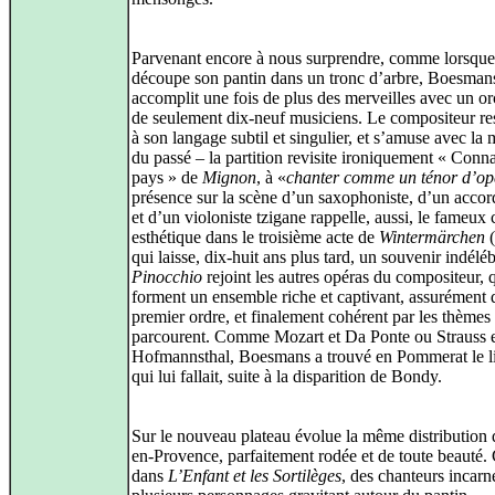
Parvenant encore à nous surprendre, comme lorsque 
découpe son pantin dans un tronc d’arbre, Boesman
accomplit une fois de plus des merveilles avec un or
de seulement dix-neuf musiciens. Le compositeur res
à son langage subtil et singulier, et s’amuse avec la
du passé – la partition revisite ironiquement « Conna
pays » de
Mignon
, à «
chanter comme un ténor d’op
présence sur la scène d’un saxophoniste, d’un accor
et d’un violoniste tzigane rappelle, aussi, le fameux 
esthétique dans le troisième acte de
Wintermärchen
(
qui laisse, dix-huit ans plus tard, un souvenir indéléb
Pinocchio
rejoint les autres opéras du compositeur, 
forment un ensemble riche et captivant, assurément 
premier ordre, et finalement cohérent par les thèmes 
parcourent. Comme Mozart et Da Ponte ou Strauss 
Hofmannsthal, Boesmans a trouvé en Pommerat le lib
qui lui fallait, suite à la disparition de Bondy.
Sur le nouveau plateau évolue la même distribution 
en-Provence, parfaitement rodée et de toute beaut
dans
L’Enfant et les Sortilèges
, des chanteurs incarn