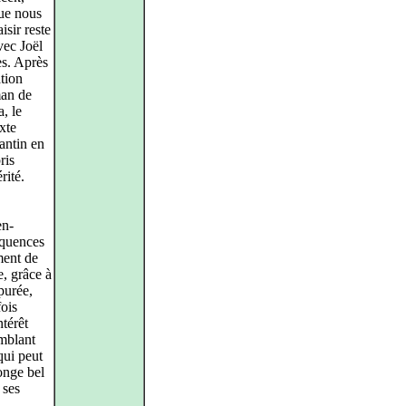
que nous
isir reste
vec Joël
es. Après
tion
man de
, le
xte
pantin en
ris
rité.
en-
équences
ment de
, grâce à
purée,
fois
térêt
emblant
qui peut
longe bel
 ses