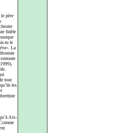
le père
s
chestre
te fidèle
 musique
is-tu le
éra
». La
déoniste
contraste
1999),
ile.
qui
de tout
qu’ils les
et
rettiste
qu’à Aix-
é. Comme
ent