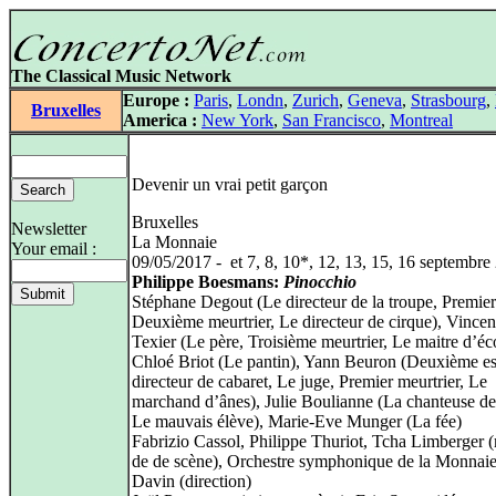
The Classical Music Network
Europe :
Paris
,
Londn
,
Zurich
,
Geneva
,
Strasbourg
,
Bruxelles
America :
New York
,
San Francisco
,
Montreal
Devenir un vrai petit garçon
Bruxelles
Newsletter
La Monnaie
Your email :
09/05/2017 - et 7, 8, 10*, 12, 13, 15, 16 septembre
Philippe Boesmans:
Pinocchio
Stéphane Degout (Le directeur de la troupe, Premier
Deuxième meurtrier, Le directeur de cirque), Vincen
Texier (Le père, Troisième meurtrier, Le maitre d’éc
Chloé Briot (Le pantin), Yann Beuron (Deuxième es
directeur de cabaret, Le juge, Premier meurtrier, Le
marchand d’ânes), Julie Boulianne (La chanteuse de
Le mauvais élève), Marie-Eve Munger (La fée)
Fabrizio Cassol, Philippe Thuriot, Tcha Limberger 
de de scène), Orchestre symphonique de la Monnaie
Davin (direction)