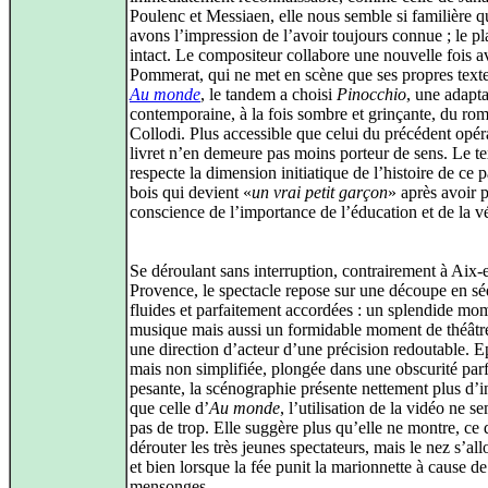
Poulenc et Messiaen, elle nous semble si familière 
avons l’impression de l’avoir toujours connue ; le pla
intact. Le compositeur collabore une nouvelle fois a
Pommerat, qui ne met en scène que ses propres text
Au monde
, le tandem a choisi
Pinocchio
, une adapta
contemporaine, à la fois sombre et grinçante, du ro
Collodi. Plus accessible que celui du précédent opéra
livret n’en demeure pas moins porteur de sens. Le te
respecte la dimension initiatique de l’histoire de ce 
bois qui devient «
un vrai petit garçon
» après avoir p
conscience de l’importance de l’éducation et de la vé
Se déroulant sans interruption, contrairement à Aix-
Provence, le spectacle repose sur une découpe en s
fluides et parfaitement accordées : un splendide mo
musique mais aussi un formidable moment de théâtre
une direction d’acteur d’une précision redoutable. E
mais non simplifiée, plongée dans une obscurité par
pesante, la scénographie présente nettement plus d’in
que celle d’
Au monde
, l’utilisation de la vidéo ne s
pas de trop. Elle suggère plus qu’elle ne montre, ce 
dérouter les très jeunes spectateurs, mais le nez s’al
et bien lorsque la fée punit la marionnette à cause de
mensonges.