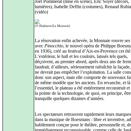
Joël Pommerat (mise en scène), Eric Soyer (décors,
lumières), Isabelle Deffin (costumes), Renaud Rubi
(vidéo)
(© Hofmann/La Monnaie)
La rénovation enfin achevée, la Monnaie rouvre ses
avec
Pinocchio
, le nouvel opéra de Philippe Boesm
en 1936), créé au festival d’Aix-en-Provence cet été
L’extérieur, le hall et les couloirs, laissés tels quels,
déçoivent, au premier abord, après deux ans de ferme
faudrait, d’ailleurs, sérieusement rafraîchir la façade,
ne devrait pas empêcher l’exploitation. La salle con
donc son aspect, mais elle comporte de nouveaux fau
de même modèle que les anciens. En revanche, et là
l’essentiel, le plateau a été entièrement reconstruit et
la pointe de la technologie, de quoi, en principe, être
tranquille quelques dizaines d’années.
Les spectateurs retrouvent rapidement leurs marqu
dans la musique de Boesmans : libre et inventive, ad
habilement conçue pour le théâtre, personnelle et, de 
immédiatement reconnaissable, comme celle de Jan