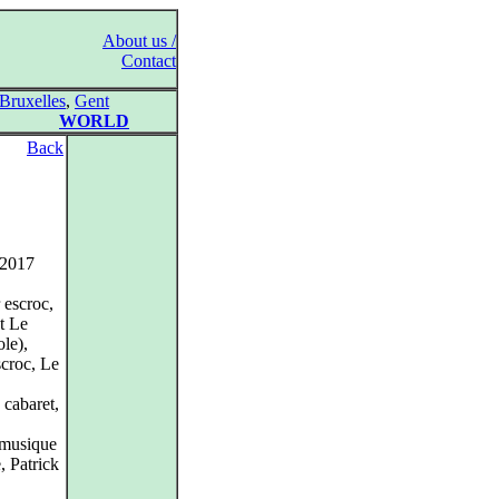
About us /
Contact
Bruxelles
,
Gent
WORLD
Back
 2017
 escroc,
t Le
ole),
croc, Le
 cabaret,
(musique
, Patrick