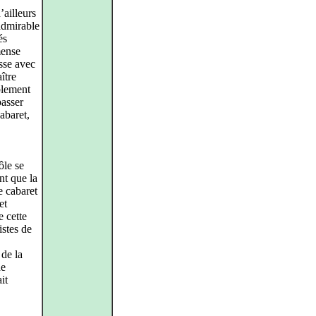
’ailleurs
admirable
és
mense
sse avec
ître
blement
passer
abaret,
ôle se
nt que la
e cabaret
et
e cette
istes de
 de la
de
it