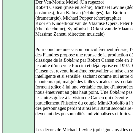
Der Ven/Moritz Meisel (Un ragazzo)
Robert Carsen (mise en scène), Michael Levine (déc
costumes), Jean Kalman (éclairages), Ian Burton
(dramaturgie), Michael Popper (chorégraphie)
Koor en Kinderkoor van de Vlaamse Opera, Peter 
(chef de chœur), Symfonisch Orkest van de Vlaams
Massimo Zanetti (direction musicale)
Pour conclure une saison particulièrement réussie, l
des Flandres propose une reprise de la production d
classique de la
Bohème
par Robert Carsen crée en 
le cadre d’un cycle Puccini et déjà reprise en 1997.
Carsen est revenu lui-même retravailler sa mise en s
intelligente et si sensible, sachant comme nul autre di
chanteurs qui, malgré des failles vocales chez certain
forment grâce à lui une véritable équipe d’interprète
nous émeuvent au plus haut point. Une
Bohème
pas
les autres grâce à la vision de Carsen qui décentre
partiellement l’histoire du couple Mimi-Rodolfo à l
des personnages perdant ainsi leur statut secondaire 
devenant des personnalités individualisées et fortes.
Les décors de Michael Levine (qui signe aussi les c