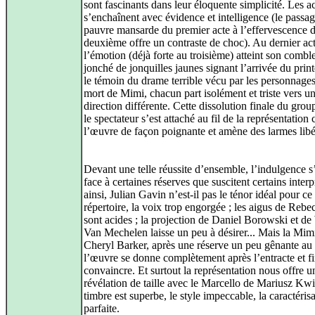
sont fascinants dans leur éloquente simplicité. Les a
s’enchaînent avec évidence et intelligence (le passag
pauvre mansarde du premier acte à l’effervescence 
deuxième offre un contraste de choc). Au dernier act
l’émotion (déjà forte au troisième) atteint son comble 
jonché de jonquilles jaunes signant l’arrivée du prin
le témoin du drame terrible vécu par les personnages
mort de Mimi, chacun part isolément et triste vers u
direction différente. Cette dissolution finale du gro
le spectateur s’est attaché au fil de la représentation 
l’œuvre de façon poignante et amène des larmes libé
Devant une telle réussite d’ensemble, l’indulgence 
face à certaines réserves que suscitent certains interp
ainsi, Julian Gavin n’est-il pas le ténor idéal pour ce
répertoire, la voix trop engorgée ; les aigus de Reb
sont acides ; la projection de Daniel Borowski et d
Van Mechelen laisse un peu à désirer... Mais la Mim
Cheryl Barker, après une réserve un peu gênante au
l’œuvre se donne complètement après l’entracte et fi
convaincre. Et surtout la représentation nous offre u
révélation de taille avec le Marcello de Mariusz Kwi
timbre est superbe, le style impeccable, la caractéris
parfaite.