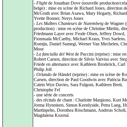
-
Flight
de Jonathan Dove (nouvelle production/créa
belge) : mise en scène de Richard Jones, direction d
McGrath avec Brian Asawa, Mary Hegarty, Richar
Yvette Bonner, Nerys Jones
-
Les Maîtres Chanteurs de Nuremberg
de Wagner (
production) : mise en scène de Christine Mielitz, dir
Friedmann Layer avec Frode Olsen, Jeffrey Dowd,
Fionnuala McCarthy, Michael Kraus, Yves Saelens,
Romijn, Daniel Sumegi, Werner Van Mechelen, Chr
Moor
-
La fanciulla del West
de Puccini (reprise) : mise en
Robert Carsen, direction de Silvio Varviso avec Ste
Friede en alternance avec Kathleen Broderick, Carl 
Philip Joll
-
Orlando
de Händel (reprise) : mise en scène de Ro
Carsen, direction de Paul Goodwin avec Patricia Ba
Catrin Wyn Davies, Sara Fulgoni, Kathleen Brett,
Christophe Fel
- une série de concerts
- des récitals de chant : Charlotte Margiono, Kurt Mo
Jorma Hynninen, Simon Keenlyside, Petra Lang, Hi
Martinpelto, Dorothea Röschmann, Andreas Scholl,
Magdalena Kozená