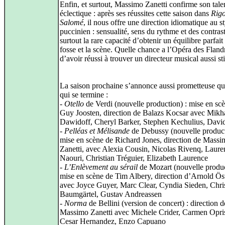
Enfin, et surtout, Massimo Zanetti confirme son tale
éclectique : après ses réussites cette saison dans
Rigo
Salomé
, il nous offre une direction idiomatique au st
puccinien : sensualité, sens du rythme et des contrast
surtout la rare capacité d’obtenir un équilibre parfait 
fosse et la scène. Quelle chance a l’Opéra des Fland
d’avoir réussi à trouver un directeur musical aussi st
La saison prochaine s’annonce aussi prometteuse qu
qui se termine :
-
Otello
de Verdi (nouvelle production) : mise en sc
Guy Joosten, direction de Balazs Kocsar avec Mikha
Dawidoff, Cheryl Barker, Stephen Kechulius, David
-
Pelléas et Mélisande
de Debussy (nouvelle product
mise en scène de Richard Jones, direction de Massi
Zanetti, avec Alexia Cousin, Nicolas Rivenq, Laure
Naouri, Christian Tréguier, Elizabeth Laurence
-
L’Enlèvement au sérail
de Mozart (nouvelle produc
mise en scène de Tim Albery, direction d’Arnold Ö
avec Joyce Guyer, Marc Clear, Cyndia Sieden, Chri
Baumgärtel, Gustav Andreassen
-
Norma
de Bellini (version de concert) : direction d
Massimo Zanetti avec Michele Crider, Carmen Opri
Cesar Hernandez, Enzo Capuano