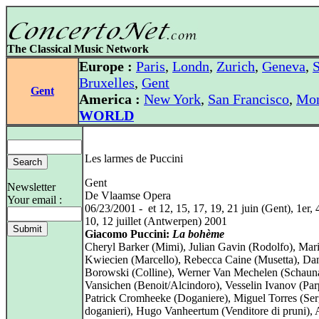
The Classical Music Network
Europe :
Paris
,
Londn
,
Zurich
,
Geneva
,
S
Bruxelles
,
Gent
Gent
America :
New York
,
San Francisco
,
Mon
WORLD
Les larmes de Puccini
Gent
Newsletter
De Vlaamse Opera
Your email :
06/23/2001 - et 12, 15, 17, 19, 21 juin (Gent), 1er, 4
10, 12 juillet (Antwerpen) 2001
Giacomo Puccini:
La bohème
Cheryl Barker (Mimi), Julian Gavin (Rodolfo), Mar
Kwiecien (Marcello), Rebecca Caine (Musetta), Dan
Borowski (Colline), Werner Van Mechelen (Schauna
Vansichen (Benoit/Alcindoro), Vesselin Ivanov (Par
Patrick Cromheeke (Doganiere), Miguel Torres (Ser
doganieri), Hugo Vanheertum (Venditore di pruni),