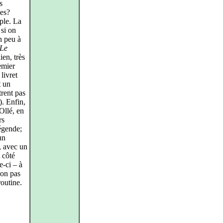
s
mes?
ple. La
 si on
n peu à
Le
ien, très
emier
livret
t un
trent pas
. Enfin,
Ollé, en
rs
légende;
un
, avec un
 côté
e-ci – à
non pas
routine.