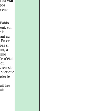
 est vrai
opos
scène.
, Pablo
ent, son
e la
nant au
. En ce
pas si
ant, a
elle
Ce n’était
 du
s réussie
ublier que
rder le
it très
ais