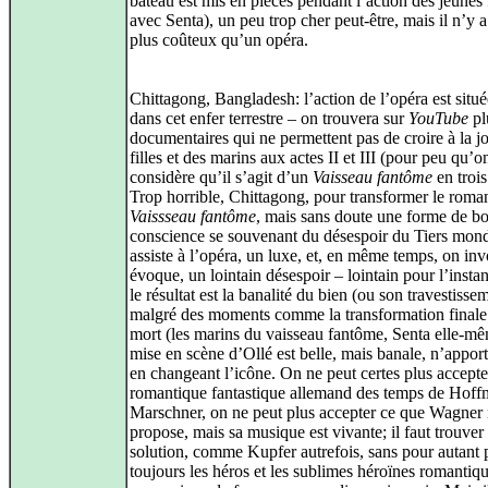
bateau est mis en pièces pendant l’action des jeunes f
avec Senta), un peu trop cher peut-être, mais il n’y a
plus coûteux qu’un opéra.
Chittagong, Bangladesh: l’action de l’opéra est situé
dans cet enfer terrestre – on trouvera sur
YouTube
pl
documentaires qui ne permettent pas de croire à la jo
filles et des marins aux actes II et III (pour peu qu’o
considère qu’il s’agit d’un
Vaisseau fantôme
en trois
Trop horrible, Chittagong, pour transformer le roma
Vaissseau fantôme
, mais sans doute une forme de b
conscience se souvenant du désespoir du Tiers mon
assiste à l’opéra, un luxe, et, en même temps, on in
évoque, un lointain désespoir – lointain pour l’insta
le résultat est la banalité du bien (ou son travestisse
malgré des moments comme la transformation finale 
mort (les marins du vaisseau fantôme, Senta elle-m
mise en scène d’Ollé est belle, mais banale, n’apport
en changeant l’icône. On ne peut certes plus accepte
romantique fantastique allemand des temps de Hoff
Marschner, on ne peut plus accepter ce que Wagner
propose, mais sa musique est vivante; il faut trouver
solution, comme Kupfer autrefois, sans pour autant 
toujours les héros et les sublimes héroïnes romantiq