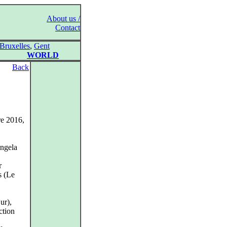
About us /
Contact
Bruxelles
,
Gent
WORLD
Back
re 2016,
ngela
r
s (Le
ur),
ction