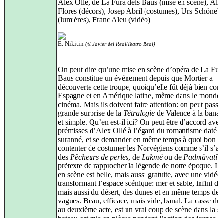
Alex Ollé, de La Fura dels Baus (mise en scène), A
Flores (décors), Josep Abril (costumes), Urs Schö
(lumières), Franc Aleu (vidéo)
E. Nikitin
(© Javier del Real/Teatro Real)
On peut dire qu’une mise en scène d’opéra de La Fu
Baus constitue un événement depuis que Mortier a
découverte cette troupe, quoiqu’elle fût déjà bien c
Espagne et en Amérique latine, même dans le mond
cinéma. Mais ils doivent faire attention: on peut pass
grande surprise de la
Tétralogie
de Valence à la bana
et simple. Qu’en est-il ici? On peut être d’accord ave
prémisses d’Alex Ollé à l’égard du romantisme daté 
suranné, et se demander en même temps à quoi bon 
contenter de costumer les Norvégiens comme s’il s’a
des
Pêcheurs de perles
, de
Lakmé
ou de
Padmâvatî
prétexte de rapprocher la légende de notre époque. 
en scène est belle, mais aussi gratuite, avec une vidé
transformant l’espace scénique: mer et sable, infini 
mais aussi du désert, des dunes et en même temps d
vagues. Beau, efficace, mais vide, banal. La casse d
au deuxième acte, est un vrai coup de scène dans la 