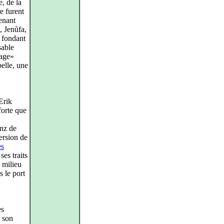
, de la
e furent
enant
, Jenůfa,
, fondant
sable
yage»
belle, une
Erik
forte que
nz de
ersion de
es
ses traits
 milieu
 le port
es
 son