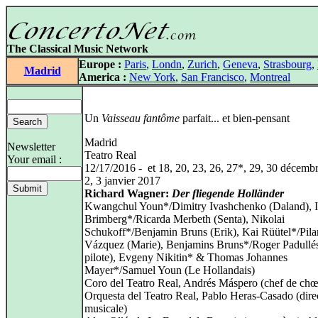
The Classical Music Network
Europe :
Paris
,
Londn
,
Zurich
,
Geneva
,
Strasbourg
,
Madrid
America :
New York
,
San Francisco
,
Montreal
Un
Vaisseau fantôme
parfait... et bien-pensant
Madrid
Newsletter
Teatro Real
Your email :
12/17/2016 - et 18, 20, 23, 26, 27*, 29, 30 décemb
2, 3 janvier 2017
Richard Wagner:
Der fliegende Holländer
Kwangchul Youn*/Dimitry Ivashchenko (Daland), I
Brimberg*/Ricarda Merbeth (Senta), Nikolai
Schukoff*/Benjamin Bruns (Erik), Kai Rüütel*/Pila
Vázquez (Marie), Benjamins Bruns*/Roger Padullé
pilote), Evgeny Nikitin* & Thomas Johannes
Mayer*/Samuel Youn (Le Hollandais)
Coro del Teatro Real, Andrés Máspero (chef de chœ
Orquesta del Teatro Real, Pablo Heras-Casado (dire
musicale)