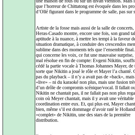
une maison de fous ou sur un divan viennois. Mais il
que l’horreur de Chittatong est évoquée dans les pr
d’Ollé figurant dans le programme de salle, pas sur 
Artiste de la fosse mais aussi de la salle de concerts
Heras-Casado montre, encore une fois, son grand tal
aptitude à la nuance, à mettre les tempi à la faveur d
situation dramatique, à conduire des crescendos me
sublime dans des moments tels que l’ensemble final
qui concerne les voix, ce fut une mauvaise surprise, 
mal résolue en fin de compte: Evgeni Nikitin, souffr
cédé la partie vocale à Thomas Johannes Mayer, de t
sorte que Nikitin a joué le rôle et Mayer l’a chanté. 
pas du playback – il n’y a avait pas de «back», mais
«live» – ni du karaoké non plus, mais une fusion trè
d’un drôle de compromis scénique/vocal. Il fallait o
Nikitin ne chantait pas, il ne fallait pas non plus rega
coin où Meyer chantait, mais il y avait une véritable
coordination entre eux. Et, qui plus est, Mayer chanta
bien, même s’il est dommage d’avoir raté le Holland
«complet» de Nikitin, une des stars de la première
distribution.