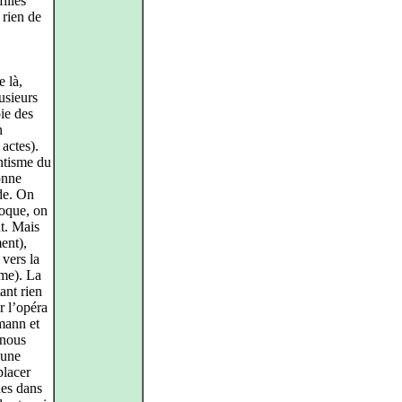
illes
 rien de
e là,
usieurs
ie des
n
 actes).
ntisme du
onne
de. On
voque, on
nt. Mais
ment),
vers la
ême). La
ant rien
r l’opéra
mann et
 nous
 une
placer
ues dans