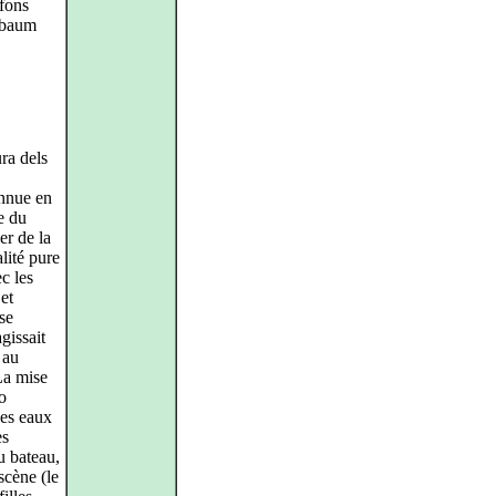
lfons
nebaum
ra dels
onnue en
e du
er de la
lité pure
c les
et
se
gissait
au
La mise
o
des eaux
es
u bateau,
scène (le