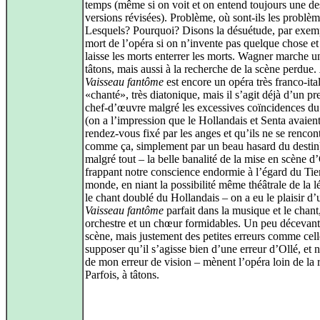
temps (même si on voit et on entend toujours une de
versions révisées). Problème, où sont-ils les problè
Lesquels? Pourquoi? Disons la désuétude, par exem
mort de l’opéra si on n’invente pas quelque chose et
laisse les morts enterrer les morts. Wagner marche u
tâtons, mais aussi à la recherche de la scène perdue.
Vaisseau fantôme
est encore un opéra très franco-ital
«chanté», très diatonique, mais il s’agit déjà d’un pr
chef-d’œuvre malgré les excessives coïncidences du 
(on a l’impression que le Hollandais et Senta avaien
rendez-vous fixé par les anges et qu’ils ne se rencon
comme ça, simplement par un beau hasard du destin)
malgré tout – la belle banalité de la mise en scène d’
frappant notre conscience endormie à l’égard du Tie
monde, en niant la possibilité même théâtrale de la 
le chant doublé du Hollandais – on a eu le plaisir d’
Vaisseau fantôme
parfait dans la musique et le chant
orchestre et un chœur formidables. Un peu décevant
scène, mais justement des petites erreurs comme cell
supposer qu’il s’agisse bien d’une erreur d’Ollé, et 
de mon erreur de vision – mènent l’opéra loin de la 
Parfois, à tâtons.