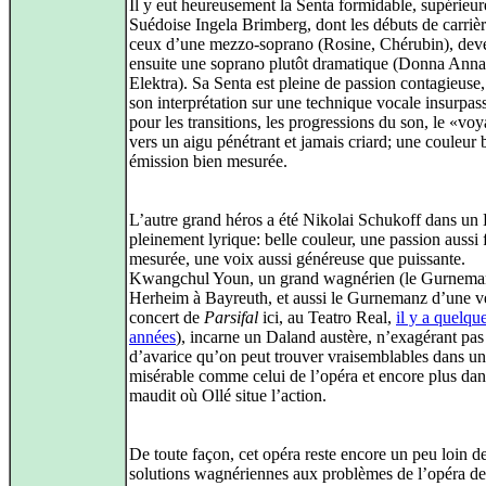
Il y eut heureusement la Senta formidable, supérieure
Suédoise Ingela Brimberg, dont les débuts de carrièr
ceux d’une mezzo-soprano (Rosine, Chérubin), dev
ensuite une soprano plutôt dramatique (Donna Anna
Elektra). Sa Senta est pleine de passion contagieuse
son interprétation sur une technique vocale insurpas
pour les transitions, les progressions du son, le «vo
vers un aigu pénétrant et jamais criard; une couleur 
émission bien mesurée.
L’autre grand héros a été Nikolai Schukoff dans un 
pleinement lyrique: belle couleur, une passion aussi 
mesurée, une voix aussi généreuse que puissante.
Kwangchul Youn, un grand wagnérien (le Gurnema
Herheim à Bayreuth, et aussi le Gurnemanz d’une v
concert de
Parsifal
ici, au Teatro Real,
il y a quelqu
années
), incarne un Daland austère, n’exagérant pas 
d’avarice qu’on peut trouver vraisemblables dans un
misérable comme celui de l’opéra et encore plus dans
maudit où Ollé situe l’action.
De toute façon, cet opéra reste encore un peu loin d
solutions wagnériennes aux problèmes de l’opéra de