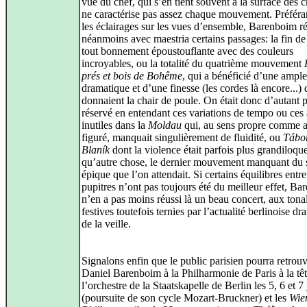
vue du chef, qui s’en tient souvent à la surface des c
ne caractérise pas assez chaque mouvement. Préféran
les éclairages sur les vues d’ensemble, Barenboim ré
néanmoins avec maestria certains passages: la fin d
tout bonnement époustouflante avec des couleurs
incroyables, ou la totalité du quatrième mouvement
prés et bois de Bohême
, qui a bénéficié d’une ampl
dramatique et d’une finesse (les cordes là encore...) 
donnaient la chair de poule. On était donc d’autant 
réservé en entendant ces variations de tempo ou ces
inutiles dans la
Moldau
qui, au sens propre comme a
figuré, manquait singulièrement de fluidité, ou
Tábo
Blaník
dont la violence était parfois plus grandiloqu
qu’autre chose, le dernier mouvement manquant du 
épique que l’on attendait. Si certains équilibres entre
pupitres n’ont pas toujours été du meilleur effet, B
n’en a pas moins réussi là un beau concert, aux tonal
festives toutefois ternies par l’actualité berlinoise d
de la veille.
Signalons enfin que le public parisien pourra retrou
Daniel Barenboim à la Philharmonie de Paris à la tê
l’orchestre de la Staatskapelle de Berlin les 5, 6 et 7
(poursuite de son cycle Mozart-Bruckner) et les
Wie