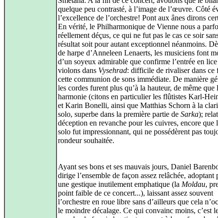
Smetana. A la fin de ce concert, avouons que le bila
quelque peu contrasté, à l’image de l’œuvre. Côté é
l’excellence de l’orchestre! Pont aux ânes dirons cert
En vérité, le Philharmonique de Vienne nous a parfo
réellement déçus, ce qui ne fut pas le cas ce soir san
résultat soit pour autant exceptionnel néanmoins. Dè
de harpe d’Anneleen Lenaerts, les musiciens font m
d’un soyeux admirable que confirme l’entrée en lice
violons dans
Vysehrad
: difficile de rivaliser dans ce
cette communion de sons immédiate. De manière gé
les cordes furent plus qu’à la hauteur, de même que l
harmonie (citons en particulier les flûtistes Karl-He
et Karin Bonelli, ainsi que Matthias Schorn à la clari
solo, superbe dans la première partie de
Sarka
); rela
déception en revanche pour les cuivres, encore que l
solo fut impressionnant, qui ne possédèrent pas toujo
rondeur souhaitée.
Ayant ses bons et ses mauvais jours, Daniel Barenb
dirige l’ensemble de façon assez relâchée, adoptant 
une gestique inutilement emphatique (la
Moldau
, pr
point faible de ce concert...), laissant assez souvent
l’orchestre en roue libre sans d’ailleurs que cela n’
le moindre décalage. Ce qui convainc moins, c’est l