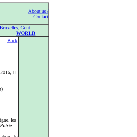
About us /
Contact
Bruxelles
,
Gent
WORLD
Back
 2016, 11
n)
igne, les
Patrie
 abord, le