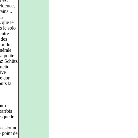
n est
vidence,
ains...
is
s que le
s le solo
ontre
 des
 fondu,
nérale,
a petite
inz Schütz
nette
tive
e cor
urs la
oim
parfois
esque le
occasionne
e point de