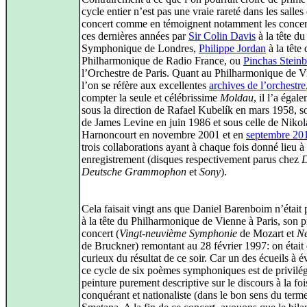
cycle entier n’est pas une vraie rareté dans les salles
concert comme en témoignent notamment les concert
ces dernières années par
Sir Colin Davis
à la tête du
Symphonique de Londres,
Philippe Jordan
à la tête 
Philharmonique de Radio France, ou
Pinchas Stein
l’Orchestre de Paris. Quant au Philharmonique de V
l’on se réfère aux excellentes
archives de l’orchestre
compter la seule et célébrissime
Moldau
, il l’a égal
sous la direction de Rafael Kubelík en mars 1958, so
de James Levine en juin 1986 et sous celle de Nikol
Harnoncourt en novembre 2001 et en
septembre 20
trois collaborations ayant à chaque fois donné lieu à
enregistrement (disques respectivement parus chez
Deutsche Grammophon
et
Sony
).
Cela faisait vingt ans que Daniel Barenboim n’était
à la tête du Philharmonique de Vienne à Paris, son 
concert (
Vingt-neuvième Symphonie
de Mozart et
N
de Bruckner) remontant au 28 février 1997: on était
curieux du résultat de ce soir. Car un des écueils à é
ce cycle de six poèmes symphoniques est de privilég
peinture purement descriptive sur le discours à la foi
conquérant et nationaliste (dans le bon sens du terme