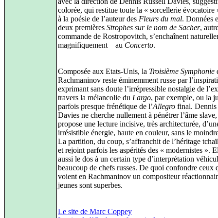
avec la direction de Dennis Russell Davies, suggesti
colorée, qui restitue toute la « sorcellerie évocatoire
à la poésie de l’auteur des
Fleurs du mal
. Données e
deux premières
Strophes sur le nom de Sacher
, autr
commande de Rostropovitch, s’enchaînent naturelle
magnifiquement – au
Concerto
.
Composée aux Etats-Unis, la
Troisième Symphonie
Rachmaninov reste éminemment russe par l’inspirat
exprimant sans doute l’irrépressible nostalgie de l’ex
travers la mélancolie du
Largo
, par exemple, ou la j
parfois presque frénétique de l’
Allegro
final. Dennis
Davies ne cherche nullement à pénétrer l’âme slave, 
propose une lecture incisive, très architecturée, d’un
irrésistible énergie, haute en couleur, sans le moindr
La partition, du coup, s’affranchit de l’héritage tch
et rejoint parfois les aspérités des « modernistes ». E
aussi le dos à un certain type d’interprétation véhicu
beaucoup de chefs russes. De quoi confondre ceux 
voient en Rachmaninov un compositeur réactionnair
jeunes sont superbes.
Le site de Marc Coppey