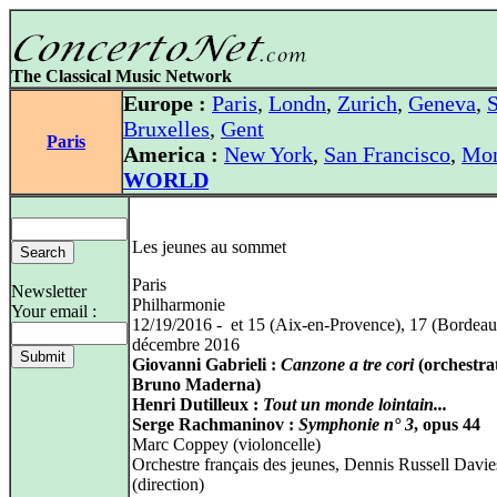
The Classical Music Network
Europe :
Paris
,
Londn
,
Zurich
,
Geneva
,
S
Bruxelles
,
Gent
Paris
America :
New York
,
San Francisco
,
Mon
WORLD
Les jeunes au sommet
Paris
Newsletter
Philharmonie
Your email :
12/19/2016 - et 15 (Aix-en-Provence), 17 (Bordeau
décembre 2016
Giovanni Gabrieli :
Canzone a tre cori
(orchestra
Bruno Maderna)
Henri Dutilleux :
Tout un monde lointain...
Serge Rachmaninov :
Symphonie n° 3
, opus 44
Marc Coppey (violoncelle)
Orchestre français des jeunes, Dennis Russell Davie
(direction)