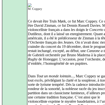
M. Coppey
Ce devait être Truls Mørk, ce fut Marc Coppey. Ce 
être David Zinman, ce fut Dennis Russell Davies. M
violoncelliste français a dans les doigts le
Concerto
Dutilleux, dont il a laissé un enregistrement. Quant 
américain, il a été le prédécesseur de Zinman à la têt
l’Orchestre français des Jeunes. On n’avait donc rie
craindre du concert du 19 décembre, dont le progr
restait inchangé, excepté, au début, une
Canzone a tr
de Gabrieli orchestrée par Bruno Maderna à la place
Rugby
de Honegger. L’occasion, pour l’orchestre, d
d’emblée, l’homogénéité de ses pupitres.
Dans
Tout un monde lointain...
, Marc Coppey se ga
tout excès, privilégiant la clarté et la souplesse, à tr
sorte de lyrisme tempéré. Dès la cadence introductiv
rondeur de la sonorité, la noblesse racée du jeu inscr
partition dans un classicisme lumineux, d’ailleurs pr
une certaine tradition française. C’est ainsi que le
violoncelliste exprime le mystère baudelairien, à l’u